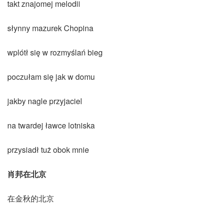
takt znajomej melodii
słynny mazurek Chopina
wplótł się w rozmyślań bieg
poczułam się jak w domu
jakby nagle przyjaciel
na twardej ławce lotniska
przysiadł tuż obok mnie
肖邦在北京
在金秋的北京