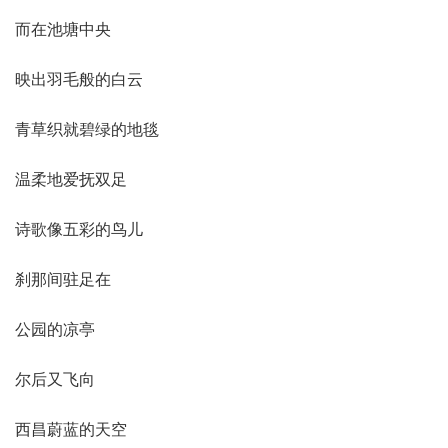
而在池塘中央
映出羽毛般的白云
青草织就碧绿的地毯
温柔地爱抚双足
诗歌像五彩的鸟儿
刹那间驻足在
公园的凉亭
尔后又飞向
西昌蔚蓝的天空