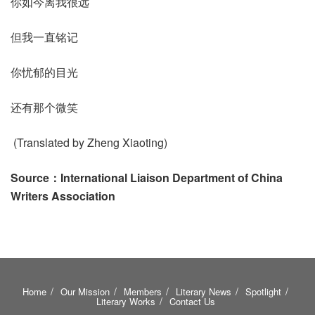
你如今离我很远
但我一直铭记
你忧郁的目光
还有那个微笑
(Translated by Zheng Xiaoting)
Source：
International Liaison Department of China
Writers Association
Home
Our Mission
Members
Literary News
Spotlight
Literary Works
Contact Us