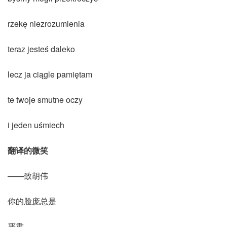
rzekę niezrozumienia
teraz jesteś daleko
lecz ja ciągle pamiętam
te twoje smutne oczy
i jeden uśmiech
翻译的微笑
——致胡伟
你的脸庞总是
严肃