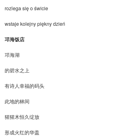
rozlega się o świcie
wstaje kolejny piękny dzień
邛海饭店
邛海湖
的碧水之上
有诗人幸福的码头
此地的林间
猩猩木恒久绽放
形成火红的华盖