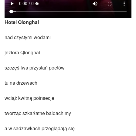
Hotel Qionghai
nad czystymi wodami
jeziora Qionghai
szczęśliwa przystań poetów
tu na drzewach
wciąż kwitną poinsecje
tworząc szkarłatne baldachimy
a w sadzawkach przeglądają się