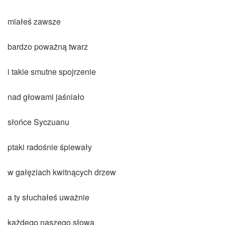
miałeś zawsze
bardzo poważną twarz
i takie smutne spojrzenie
nad głowami jaśniało
słońce Syczuanu
ptaki radośnie śpiewały
w gałęziach kwitnących drzew
a ty słuchałeś uważnie
każdego naszego słowa