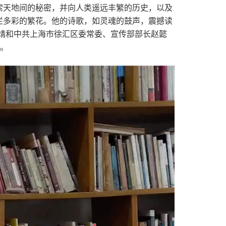
索天地间的秘密，并向人类遥远丰繁的历史，以及
烂多彩的繁花。他的诗歌，如灵魂的鼓声，震撼读
靖和中共上海市徐汇区委常委、宣传部部长赵懿
奖。