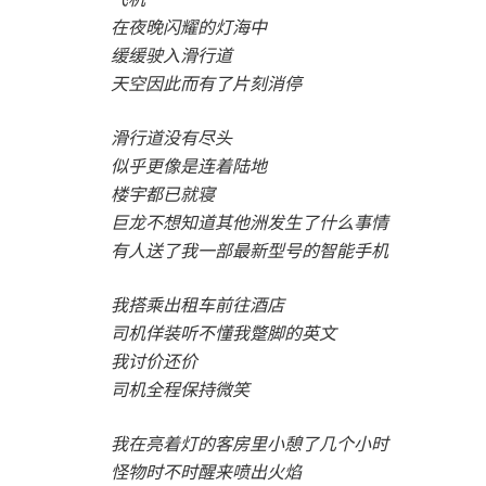
在夜晚闪耀的灯海中
缓缓驶入滑行道
天空因此而有了片刻消停
滑行道没有尽头
似乎更像是连着陆地
楼宇都已就寝
巨龙不想知道其他洲发生了什么事情
有人送了我一部最新型号的智能手机
我搭乘出租车前往酒店
司机佯装听不懂我蹩脚的英文
我讨价还价
司机全程保持微笑
我在亮着灯的客房里小憩了几个小时
怪物时不时醒来喷出火焰