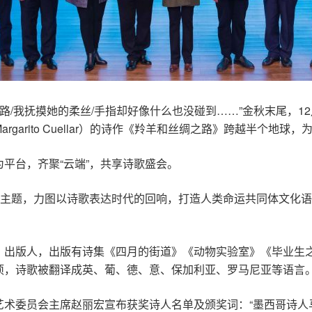
路/我抚摸她的柔丝/手指却好像什么也没碰到……”金秋末尾，1
garito Cuellar）的诗作《羚羊和丝绸之路》跨越半个地
平台，齐聚“云端”，共享诗歌盛会。
为主题，力图以诗歌表达时代的回响，打造人类命运共同体文化
、出版人，出版有诗集《四月的街道》《动物实验室》《毕业生
项，诗歌被翻译成英、葡、德、意、保加利亚、罗马尼亚等语言
艺术委员会主席赵丽宏宣布获奖诗人名单及颁奖词：“墨西哥诗人