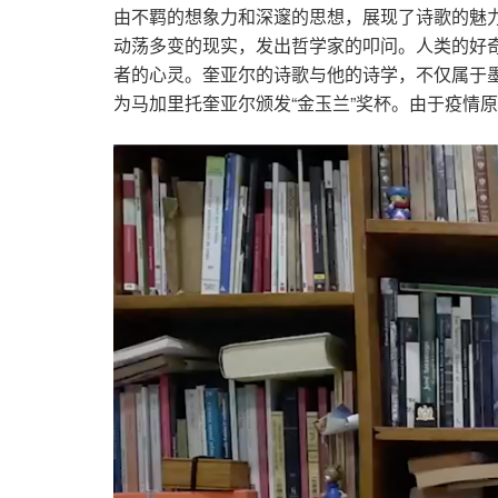
由不羁的想象力和深邃的思想，展现了诗歌的魅
动荡多变的现实，发出哲学家的叩问。人类的好
者的心灵。奎亚尔的诗歌与他的诗学，不仅属于
为马加里托奎亚尔颁发“金玉兰”奖杯。由于疫情