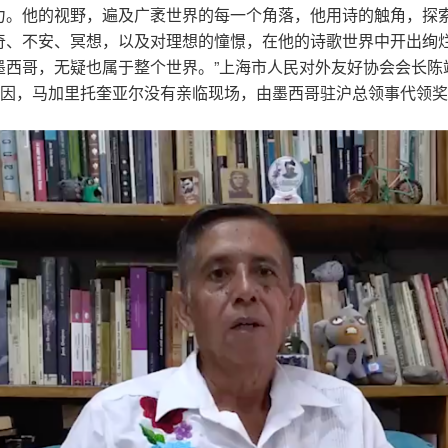
力。他的视野，遍及广袤世界的每一个角落，他用诗的触角，探
奇、不安、冥想，以及对理想的憧憬，在他的诗歌世界中开出绚
墨西哥，无疑也属于整个世界。”上海市人民对外友好协会会长陈
原因，马加里托奎亚尔没有亲临现场，由墨西哥驻沪总领事代领