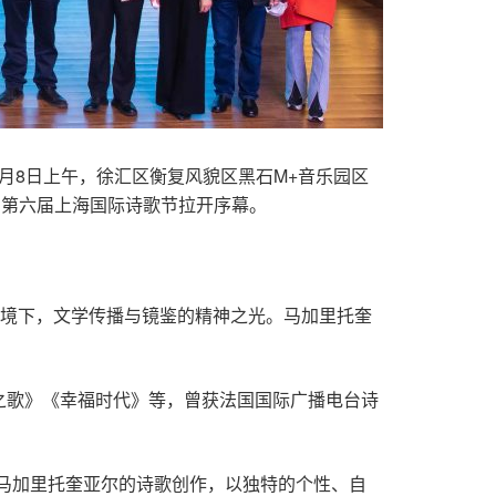
2月8日上午，徐汇区衡复风貌区黑石M+音乐园区
球，为第六届上海国际诗歌节拉开序幕。
语境下，文学传播与镜鉴的精神之光。马加里托奎
之歌》《幸福时代》等，曾获法国国际广播电台诗
。
马加里托奎亚尔的诗歌创作，以独特的个性、自