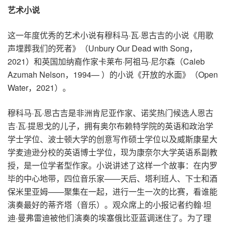
艺术小说
这一年度优秀的艺术小说有穆科马·瓦·恩古吉的小说《用歌
声埋葬我们的死者》（Unbury Our Dead with Song，
2021）和英国加纳裔作家卡莱布·阿祖马·尼尔森（Caleb
Azumah Nelson，1994— ）的小说《开放的水面》（Open
Water，2021）。
穆科马·瓦·恩古吉是非洲肯尼亚作家、诺奖热门候选人恩古
吉·瓦·提恩戈的儿子，拥有奥尔布赖特学院的英语和政治学
学士学位、波士顿大学的创意写作硕士学位以及威斯康星大
学麦迪逊分校的英语博士学位，现为康奈尔大学英语系副教
授，是一位学者型作家。小说讲述了这样一个故事：在内罗
毕的中心地带，四位音乐家——天后、塔利班人、下士和酒
保米里亚姆——聚集在一起，进行一生一次的比赛，看谁能
演奏最好的蒂齐塔（音乐）。观众席上的小报记者约翰·坦
迪·曼弗雷迪被他们演奏的埃塞俄比亚蓝调迷住了。为了理