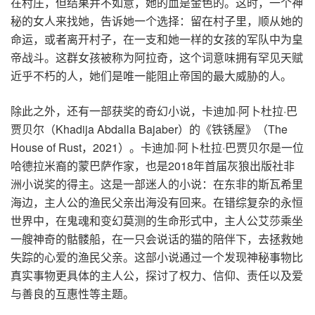
在村庄，但结果并不如意，她的血是金色的。这时，一个神
秘的女人来找她，告诉她一个选择：留在村子里，顺从她的
命运，或者离开村子，在一支和她一样的女孩的军队中为皇
帝战斗。这群女孩被称为阿拉奇，这个词意味拥有罕见天赋
近乎不朽的人，她们是唯一能阻止帝国的最大威胁的人。
除此之外，还有一部获奖的奇幻小说，卡迪加·阿卜杜拉·巴
贾贝尔（Khadija Abdalla Bajaber）的《铁锈屋》（The
House of Rust，2021）。卡迪加·阿卜杜拉·巴贾贝尔是一位
哈德拉米裔的蒙巴萨作家，也是2018年首届灰狼出版社非
洲小说奖的得主。这是一部迷人的小说：在东非的斯瓦希里
海边，主人公的渔民父亲出海没有回来。在错综复杂的永恒
世界中，在鬼魂和变幻莫测的生命形式中，主人公艾莎乘坐
一艘神奇的骷髅船，在一只会说话的猫的陪伴下，去拯救她
失踪的心爱的渔民父亲。这部小说通过一个发现神秘事物比
真实事物更具体的主人公，探讨了权力、信仰、责任以及爱
与善良的互惠性等主题。