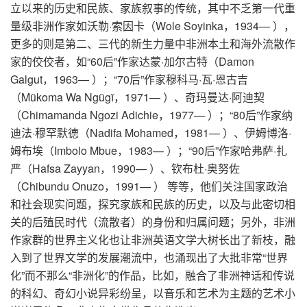
立以来的历史和民族、家族叙事的传统，其中不乏第一代重
量级非洲作家如沃勒·索因卡（Wole Soyinka，1934— ），
更多的则是第二、三代的新生力量中非洲本土和海外流散作
家的佼佼者，如“60后”作家达蒙·加尔古特（Damon
Galgut，1963— ）；“70后”作家穆科马·瓦·恩古吉
（Mũkoma Wa Ngũgĩ，1971— ）、奇玛曼达·阿迪契
（Chimamanda Ngozi Adichie，1977— ）；“80后”作家纳
迪法·穆罕默德（Nadifa Mohamed，1981— ）、伊姆博洛·
姆布埃（Imbolo Mbue，1983— ）；“90后”作家哈弗萨·扎
严（Hafsa Zayyan，1990— ）、钦布杜·奥努佐
（Chibundu Onuzo，1991— ） 等等，他们关注国家政治
和社会现实问题，探究家族和民族的历史，以及与此密切相
关的后殖民时代（流散者）的身份和归属问题；另外，非洲
作家群的世界主义化也让非洲英语文学大树长出了新枝，融
入到了世界文学的发展潮流中，也涌现出了大批非常“世界
化”而不那么“非洲化”的作品，比如，融合了非洲神话和传说
的科幻、奇幻小说异彩纷呈，以音乐和艺术为主题的艺术小