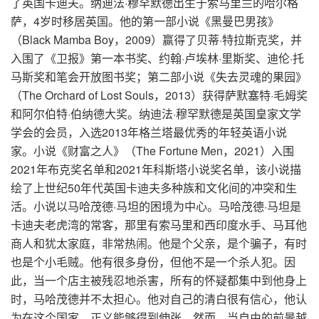
了英国卡迪夫。纳迪法·穆罕默德出生于索马里兰的哈尔格
萨，4岁时移居英国。他的第一部小说《黑曼巴男孩》
（Black Mamba Boy，2009）赢得了贝蒂·特拉斯克奖，并
入围了《卫报》第一本书奖、约翰·卢埃林·里斯奖、迪伦·托
马斯奖和笔会开放图书奖；第二部小说《失去灵魂的果园》
（The Orchard of Lost Souls，2013）获得萨默塞特·毛姆奖
和阿尔伯特·伯纳德大奖。纳迪法·穆罕默德是英国皇家文学
学会的会员，入选2013年格兰塔最优秀的年轻英语小说
家。小说《财富之人》（The Fortune Men，2021）入围
2021年布克奖名单和2021年科斯塔小说奖名单，该小说描
绘了上世纪50年代英国卡迪夫多种族和文化间的冲突和生
活。小说以马哈茂德·马坦的困境为中心。马哈茂德·马坦是
卡迪夫老虎湾的常客，那里有索马里和西印度水手、马耳他
商人和犹太家庭，非常热闹。他是个父亲，是个骗子，有时
也是个小毛贼。他有很多身份，但他不是一个杀人犯。因
此，当一个店主被残忍地杀害，所有的怀疑都集中到他身上
时，马哈茂德并不太担心。他对自己的清白很有信心，他认
为在这个国家，正义能够得到伸张。然而，当自由的前景越