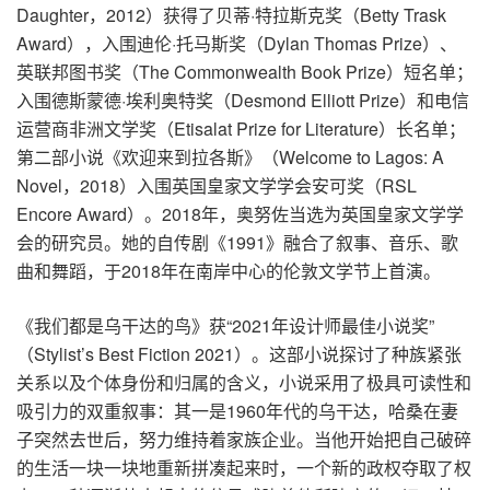
Daughter，2012）获得了贝蒂·特拉斯克奖（Betty Trask
Award），入围迪伦·托马斯奖（Dylan Thomas Prize）、
英联邦图书奖（The Commonwealth Book Prize）短名单；
入围德斯蒙德·埃利奥特奖（Desmond Elliott Prize）和电信
运营商非洲文学奖（Etisalat Prize for Literature）长名单；
第二部小说《欢迎来到拉各斯》（Welcome to Lagos: A
Novel，2018）入围英国皇家文学学会安可奖（RSL
Encore Award）。2018年，奥努佐当选为英国皇家文学学
会的研究员。她的自传剧《1991》融合了叙事、音乐、歌
曲和舞蹈，于2018年在南岸中心的伦敦文学节上首演。
《我们都是乌干达的鸟》获“2021年设计师最佳小说奖”
（Stylist’s Best Fiction 2021）。这部小说探讨了种族紧张
关系以及个体身份和归属的含义，小说采用了极具可读性和
吸引力的双重叙事：其一是1960年代的乌干达，哈桑在妻
子突然去世后，努力维持着家族企业。当他开始把自己破碎
的生活一块一块地重新拼凑起来时，一个新的政权夺取了权