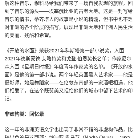
解这种音乐，穆科马给我们带来了一场自我发现的旅程，回
到了音乐的源头——埃塞俄比亚的古老大地。这是一封写给
音乐的情书，蒂齐塔人的故事是小说的精髓，但书中也不乏
对非洲的各个阶层的描写，展现出非洲大地和非洲人民生活
的美丽、残酷和希望。
《开放的水面》荣获2021年科斯塔第一部小说奖，入围
2021年德斯蒙德·艾略特奖和戈登·伯恩奖长名单；作家尼尔
森入围《星期日时报》年度青年作家奖的名单。《开放的水
面》是他的第一部小说。两个年轻英国黑人艺术家——他是
摄影师，她是舞蹈家——在伦敦东南部的一家酒吧相遇，他
们相爱了，在这个既赞美又拒绝他们的城市中留下艺术的印
记。
非虚构类：回忆录
这一年的非洲英语文学也出现了非常不错的非虚构作品，比
较出色的是这两部：纳迪亚·奥乌苏（Nadia Owusu，1982