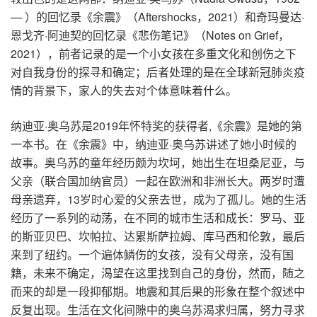
— ）的回忆录《余震》（Aftershocks，2021）和奇玛曼达·
恩戈齐·阿迪契的回忆录《悲伤笔记》（Notes on Grief，
2021），前者记录的是一个小女孩在多重文化和创伤之下
对自我身份的探寻和确定；后者处理的是在全球新冠肺炎疫
情的背景下，家人的失去对个体意味着什么。
纳迪亚·奥乌苏是2019年怀特奖的获得者,《余震》是她的第
一本书。在《余震》中，纳迪亚·奥乌苏讲述了她小时候的
故事。奥乌苏的童年经历颇为坎坷，她出生在坦桑尼亚，与
父亲（联合国加纳官员）一起在欧洲和非洲长大。两岁时遭
母亲遗弃，13岁时心爱的父亲去世，成为了孤儿。她的生活
经历了一系列的动荡，在不同的城市生活和成长：罗马、亚
的斯亚贝巴、坎帕拉、达累斯萨拉姆、库马西和伦敦，最后
来到了纽约。一个遍体鳞伤的女孩，没有父母亲，没有国
籍，未来不确定，渴望在这里找到自己的身份，然而，随之
而来的却是一段抑郁期。地震和其后果的形象在整个叙述中
反复出现。生活在文化间隙中的奥乌苏渴求归属，努力寻求