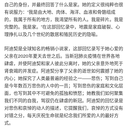
自己的身份，并最终回答了什么是家。她的定义很纯粹也很
有说服力：“我是由大地、肉体、海洋、血液和骨骼组成
的，我属于所有的地方，我渴望所有的人。我是碎片。我是
完整的。我是家。”在这部回忆录中，地震是家庭破裂、心
理挣扎以及几个世纪的散居和殖民历史的隐喻。
阿迪契是全球知名的畅销小说家，这部回忆录写于她心爱的
父亲在2020年夏天去世之后。当新冠肺炎疫情在世界各地
肆虐，并使阿迪契和家人彼此分离时，她的父亲意外地死于
肾衰竭的并发症。阿迪契分享了父亲的逝世如何震撼了她的
内心；她探究了人类最普遍的经验之一——悲伤；写到自己
是今年数百万悲伤的人中的一员；写到悲伤的家庭和文化层
面，也写到其中不可避免的孤独和愤怒；她教我们如何聚集
我们不同的自我，驾驭仍在肆虐的新冠。阿迪契的回忆录是
对悲伤和哀悼的动人的描述，它提醒我们，哀悼的方式没有
对错之分，每天庆祝生命就是纪念我们所爱的人的最好方
式。