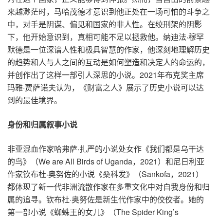
来越渺茫时，马哈茂德才意识到他正处在一场可怕的斗争之
中，对手是阴谋、偏见和国家的非人性。在绞刑架的阴影
下，他开始意识到，真相可能不足以拯救他。纳迪法·穆罕
默德是一位深谙人性和极具智慧的作家，他深刻地理解历史
的趋势和人与人之间的互动是如何塑造和决定人的命运的，
并创作出了这样一部引人深思的小说。2021年布克奖主席
玛雅·贾萨诺夫认为，《财富之人》展示了历史小说可以达
到的最佳境界。
身份和归属叙事小说
非亚混血作家哈弗萨·扎严的小说处女作《我们都是乌干达
的鸟》（We are All Birds of Uganda，2021）和尼日利亚
作家钦布杜·奥努佐的小说《桑科发》（Sankofa，2021）
都体现了新一代非洲流散作家在多重文化中对自我身份和归
属的追寻。钦布杜·奥努佐是新生代作家中的佼佼者。她的
第一部小说《蜘蛛王的女儿》（The Spider King’s