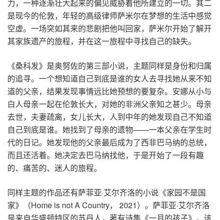
力，一种逐渐壮大起来的偏见威胁着他所建立的一切。其二
是现今的伦敦，年轻的高级律师萨米尔在梦想的生活中感觉
空虚。一场突如其来的悲剧把他叫回家，萨米尔开始了解开
其家族遗产的旅程，并在这一旅程中寻找自己的缺失。
《桑科发》是奥努佐的第三部小说，主题同样是身份和归属
的追寻。一个想知道自己到底是谁的女人去寻找她从来不知
道的父亲，结果发现事情远比她预想的要复杂。安娜从小与
白人母亲一起在伦敦长大，对她的非洲父亲知之甚少。母亲
去世，夫妻疏离，女儿长大，人到中年的她发现自己不知道
自己到底是谁。她找到了母亲的遗物——一本父亲在学生时
代的日记。她发现他的父亲最后成为了西非巴马纳的总统，
而且还活着。她决定去巴马纳找他，于是开始了一段有趣
的、痛苦的、迷人的旅程。
同样主题的作品还有萨菲亚·艾尔齐洛的小说《家园不是国
家》（Home is not A Country， 2021）。萨菲亚·艾尔齐洛
是来自华盛顿特区的苏丹人，著有诗集《一月的孩子》，该