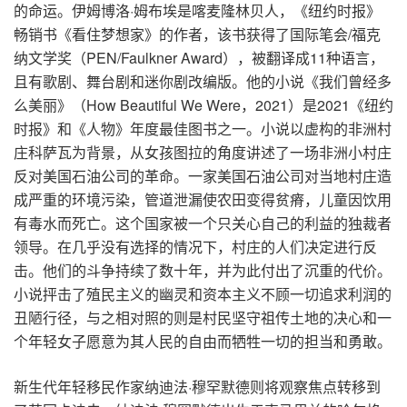
的命运。伊姆博洛·姆布埃是喀麦隆林贝人，《纽约时报》
畅销书《看住梦想家》的作者，该书获得了国际笔会/福克
纳文学奖（PEN/Faulkner Award），被翻译成11种语言，
且有歌剧、舞台剧和迷你剧改编版。他的小说《我们曾经多
么美丽》（How Beautiful We Were，2021）是2021《纽约
时报》和《人物》年度最佳图书之一。小说以虚构的非洲村
庄科萨瓦为背景，从女孩图拉的角度讲述了一场非洲小村庄
反对美国石油公司的革命。一家美国石油公司对当地村庄造
成严重的环境污染，管道泄漏使农田变得贫瘠，儿童因饮用
有毒水而死亡。这个国家被一个只关心自己的利益的独裁者
领导。在几乎没有选择的情况下，村庄的人们决定进行反
击。他们的斗争持续了数十年，并为此付出了沉重的代价。
小说抨击了殖民主义的幽灵和资本主义不顾一切追求利润的
丑陋行径，与之相对照的则是村民坚守祖传土地的决心和一
个年轻女子愿意为其人民的自由而牺牲一切的担当和勇敢。
新生代年轻移民作家纳迪法·穆罕默德则将观察焦点转移到