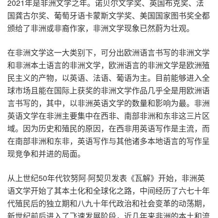
2021年是非洲文学之年。诺贝尔文学奖、英国布克奖、法
国龚古尔奖、葡萄牙语卡蒙斯文学奖、美国国家图书奖全都
颁给了非洲或非裔作家，非洲文学现象已然蔚为壮观。
在非洲文学这一大类别下，可分出欧洲语言书写的非洲文学
和非洲本土语言的非洲文学，欧洲语言的非洲文学是欧洲殖
民主义的产物，以英语、法语、葡语为主。目前能够进入全
球市场且能在国际上获奖的非洲文学作品几乎全是用欧洲语
言书写的，其中，以非洲英语文学的数量和影响为最。非洲
英语文学在非洲主要集中在西非、南部非洲和东非这三片区
域。因为历史和殖民的原因，在西非用英语写作是主流，而
在南部非洲和东非，英语写作与其他诸多本地语言的写作呈
现竞争和并进的局面。
从上世纪50年代钦努阿·阿契贝发表《瓦解》开始，非洲英
语文学开始了其本土化和全球化之路，中间经历了六七十年
代殖民后的独立期和八九十年代政治和社会变革的动荡期，
新世纪前后进入了飞速发展阶段，近几年来非洲的本土和流