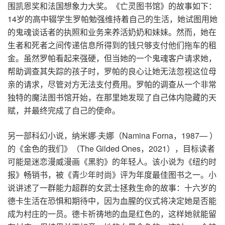
围凯恩奖和法国想象力大奖。《亡灵图书馆》的故事如下：
14岁的高中辍学生罗帕勉强维持着自己的生活，她试图用她
的鬼魂谈话者的执照和业务来养活奶奶和妹妹。然而，她在
生者和死者之间传递信息所得到的钱只够支付他们拖车的租
金。虽然罗帕看起来强硬，但当她的一个鬼魂客户请求她，
帮助调查其失踪的孩子时，罗帕的良心让她无法忽视这位母
亲的请求，尽管对方无法支付费用。罗帕的调查从一个非常
独特的魔法图书馆开始，在那里她发现了自己体内隐藏的天
赋，并最终完成了自己的使命。
另一部科幻小说，纳米娜·夫娜（Namina Forna，1987— ）
的《金色的我们》（The Gilded Ones，2021），目标读者
可能是迷恋漫威漫画《黑豹》的年轻人。该小说为《纽约时
报》畅销书，被《青少年时尚》评为年度最佳图书之一。小
说讲述了一群能力超群的女武士拯救生命的故事：十六岁的
德卡生活在恐惧和期待中，因为血腥的仪式将决定她是否能
成为村庄的一员。德卡祈祷地的血是红色的，这样她就能留