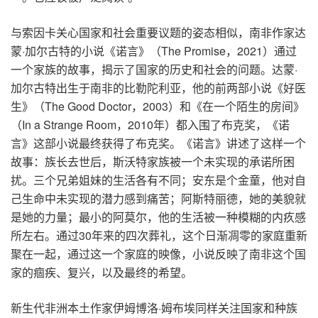
与索因卡关心国家和社会重要议题的姿态相似，南非作家达
蒙·加尔古特的小说《诺言》（The Promise，2021）通过
一个家族的故事，揭示了国家的历史和社会的问题。达蒙·
加尔古特出生于南非的比勒陀利亚，他的前两部小说《好医
生》（The Good Doctor，2003）和《在一个陌生的房间》
（In a Strange Room，2010年）都入围了布克奖，《诺
言》这部小说最终获得了布克奖。《诺言》讲述了这样一个
故事：族长去世后，斯沃特家族被一个未实现的承诺所困
扰。三个兄弟姐妹的生活各有不同；安东是个金童，他对自
己生命中未实现的潜力感到痛苦；阿斯特丽德，她的美貌就
是她的力量；最小的阿莫尔，他的生活被一种模糊的内疚感
所左右。通过30年来的四次葬礼，这个日渐凋零的家庭重新
聚在一起，通过这一个家庭的映像，小说反映了南非这个国
家的痼疾、复兴，以及最终的希望。
新生代非洲本土作家伊姆博洛·姆布埃同样关注国家和种族