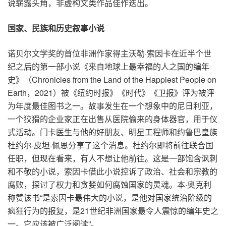
说崭露头角，非虚构文类作品佳作迭出。
国家、民族和历史叙事小说
诺贝尔文学奖的首位非洲作家得主沃勒·索因卡在近半个世
纪之后的第一部小说《来自地球上最幸福的人之国的编年
史》（Chronicles from the Land of the Happiest People on
Earth，2021）被《纽约时报》《时代》《卫报》评为被评
为年度最佳图书之一。故事发生在一个想象中的尼日利亚，
一个狡猾的企业家正在出售从医院偷来的身体器官，用于仪
式活动。门卡医生与他的好朋友、明星工程师和约鲁巴皇族
杜约尔·皮坦·佩恩分享了这个消息。杜约尔即将前往联合国
任职，但现在看来，有人不想让他前往。这是一部饱含讽刺
和不敬的小说，索因卡借此小说控诉了政治、社会和宗教的
腐败，探讨了权力和贪婪如何腐蚀国家的灵魂。本·奥克利
称赞该书“是索因卡最伟大的小说，是他对国家统治阶级的
疯狂行为的报复，是21世纪非洲国家最令人震惊的编年史之
一。它应该被广泛阅读”。