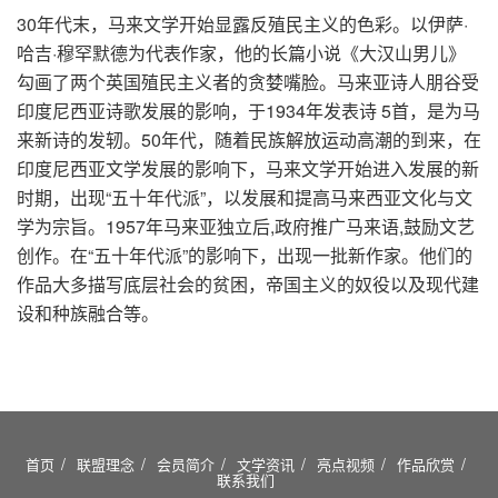
30年代末，马来文学开始显露反殖民主义的色彩。以伊萨·
哈吉·穆罕默德为代表作家，他的长篇小说《大汉山男儿》
勾画了两个英国殖民主义者的贪婪嘴脸。马来亚诗人朋谷受
印度尼西亚诗歌发展的影响，于1934年发表诗 5首，是为马
来新诗的发轫。50年代，随着民族解放运动高潮的到来，在
印度尼西亚文学发展的影响下，马来文学开始进入发展的新
时期，出现“五十年代派”，以发展和提高马来西亚文化与文
学为宗旨。1957年马来亚独立后,政府推广马来语,鼓励文艺
创作。在“五十年代派”的影响下，出现一批新作家。他们的
作品大多描写底层社会的贫困，帝国主义的奴役以及现代建
设和种族融合等。
首页
联盟理念
会员简介
文学资讯
亮点视频
作品欣赏
联系我们