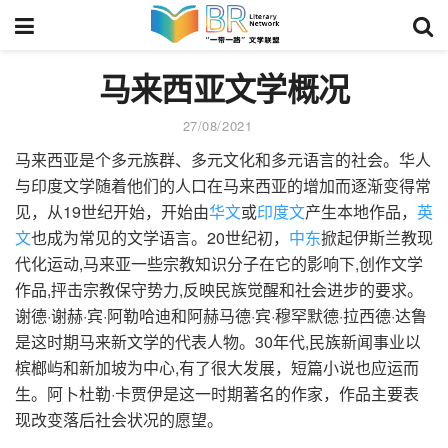
马来西亚文学概况
27/08/2021
马来西亚是个多元族群、多元文化和多元语言的社会。华人
与印度文学随着他们的人口在马来西亚的增加而逐渐变得常
见，从19世纪开始，开始由
华文
或
印度文
产生本地作品，
英
文
也成为常见的文学语言。20世纪初，
中东
掀起伊斯兰教现
代化运动,马来亚一些宗教知识分子在它的影响下,创作文学
作品,抨击宗教保守势力,反映民族觉醒和社会进步的要求。
谢德·谢赫·宾·阿勒哈迪和阿赫马德·宾·穆罕默德·拉西德·达鲁
是这时期马来新文学的代表人物。30年代,民族新闻事业以
槟榔屿和新加坡为中心,有了很大发展，短篇小说也应运而
生。阿卜杜勒·卡贾伊是这一时期著名的作家，作品主要表
现改变落后社会状况的愿望。