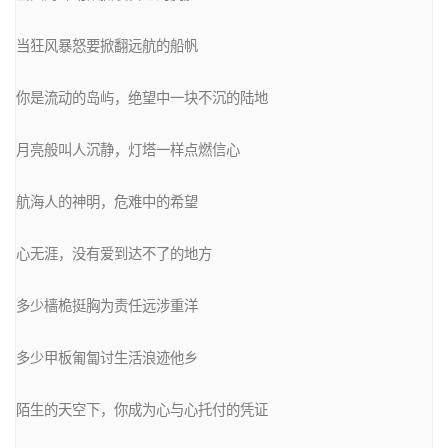
当狂风暴怒要掀翻远航的船帆

你是流动的岛屿，绝望中一块不沉的陆地

月亮般叫人沉静，灯塔一样点燃信心

航海人的神明，危难中的希望

心无涯，没有爱到达不了的地方

多少樯桅挺胸为责任远涉重洋

多少甲板匍匐讨生活浪迹他乡

陌生的天空下，你成为心与心托付的凭证
