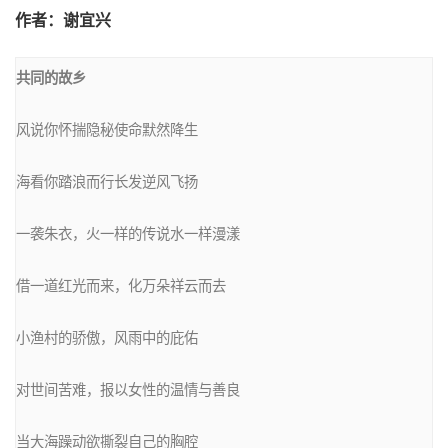
作者：谢宜兴
共同的故乡
风说你怀揣隐秘使命默然降生

海看你踏浪而行长发逆风飞扬

一袭朱衣，火一样的传说水一样漫漾

借一道红光而来，化万朵祥云而去

小渔村的骄傲，风雨中的庇佑

对世间苦难，报以女性的温情与善良

当大海躁动欲撕裂自己的胸腔
