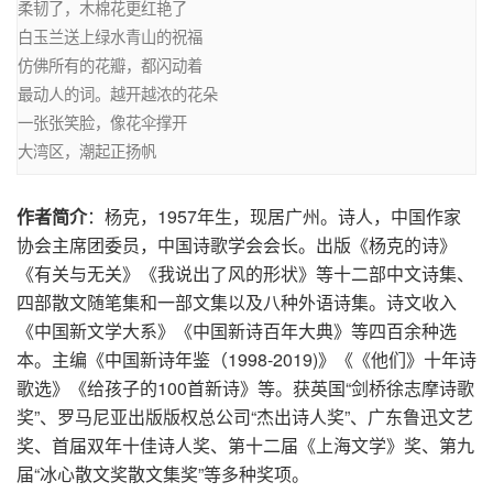
柔韧了，木棉花更红艳了

白玉兰送上绿水青山的祝福

仿佛所有的花瓣，都闪动着

最动人的词。越开越浓的花朵

一张张笑脸，像花伞撑开

大湾区，潮起正扬帆
作者简介
：杨克，1957年生，现居广州。诗人，中国作家
协会主席团委员，中国诗歌学会会长。出版《杨克的诗》
《有关与无关》《我说出了风的形状》等十二部中文诗集、
四部散文随笔集和一部文集以及八种外语诗集。诗文收入
《中国新文学大系》《中国新诗百年大典》等四百余种选
本。主编《中国新诗年鉴（1998-2019)》《《他们》十年诗
歌选》《给孩子的100首新诗》等。获英国“剑桥徐志摩诗歌
奖”、罗马尼亚出版版权总公司“杰出诗人奖”、广东鲁迅文艺
奖、首届双年十佳诗人奖、第十二届《上海文学》奖、第九
届“冰心散文奖散文集奖”等多种奖项。