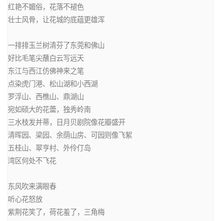
红艳不媚俗，花落不褪色

壮士风骨，让花城的底蕴更雄浑

一排排玉兰树清芬了东莞和佛山

好比毛笔尖蘸白云写远天

东江与西江仿佛神来之笔

点染虎门港、松山湖和小西湖

罗浮山、西樵山、鼎湖山

宛如硕大的花蕾，独秀岭南

三水枝发并蒂，日月贝剧院像花瓣盛开

清晖园、梁园、余荫山房、可园则像飞絮

五桂山、翠亨村、外伶仃岛

湾区何处不飞花

东风吹来满眼春

听心花怒放

紫荆花笑了，荷花羞了，三角梅
