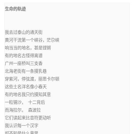
我去过泰山的通天街

黄河干流第一个峡谷，茫尕峡

响当当的地名，甚是铿锵

有的地名古怪得离谱

广州一座桥叫三支香

北海老街有一条摸乳巷

穿紫河，停弦渡，丽思卡尔顿

这些土名洋名像小春天

有的地名我只约摸知其意

一粒锡沙， 十二背后

而海拉尔， 森波拉

它们读起来比音符更动听

我认识每一个汉字

却不知是什么意思
