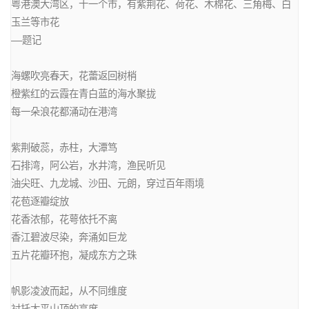
粤港澳大湾区，十一个市，有紫荆花、荷花、木棉花、三角梅、白
玉兰等市花

——题记

海螺吹亮春天，花蕾返回树梢

橙紫红的云霞在青白蓝的海水聚拢

每一朵浪花都涌动在港湾

紫荆破蕊，赤柱，大潭笃

石排湾，阿公岩，水井湾，渔民听见

油尖旺、九龙城、沙田、元朗，穿过百年雨境

花苞逐瓣绽放

花香浓郁，花萼依托不离

香江碧波尽染，奔涌如巨龙

五片花瓣环抱，凝成东方之珠

帆影凌波而起，从不同维度

衬托太平山顶的高度
