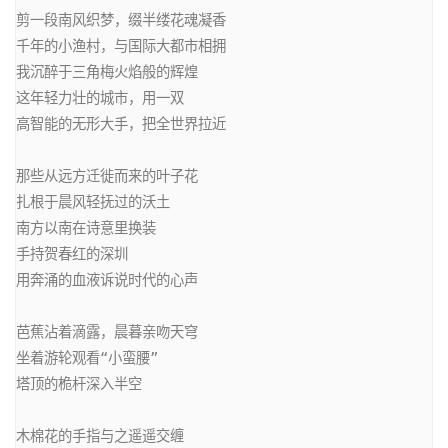
剪一段南风织梦，缀半缕花魂凝香

千年的小渔村，与国际大都市相拥

我沉醉于三角梅火焰般的辉煌

这年轻力壮的城市，用一双

高智能的无形大手，把全世界拉近

那些从远方迁徙而来的叶子花

扎根于晨风轻抚过的沃土

南方以南在诗意里换装

手持贺春红的深圳

用奔涌的血液诉说时代的心声

芭蕉沾着滴露，晨暮亲吻天穹

坐着游轮观看“小蛮腰”

塔顶的桅杆深入半空

木棉花的手指与之遥遥交缠
