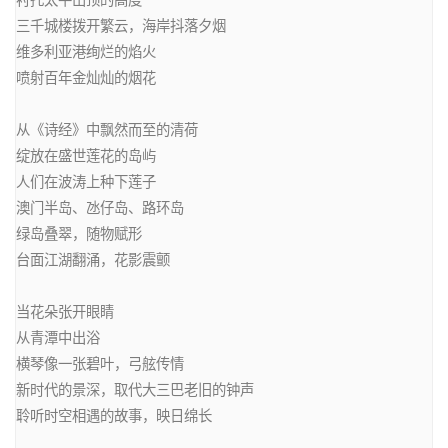
三千城楼拨开繁云，海岸抖落夕烟

维多利亚港绚烂的焰火

喷射百年金灿灿的烟花

从《诗经》中飘然而至的清荷

绽放在盛世莲花的岛屿

人们在波涛上种下莲子

澳门半岛、氹仔岛、路环岛

绿岛叠翠，随物赋形

台面江湖翻涌，花影震颤

当花朵张开眼睛

从青潭中出浴

横琴像一张碧叶，弓舷传情

新时代的景深，取代大三巴老旧的钟声

聆听时空相遇的故事，映日绵长
