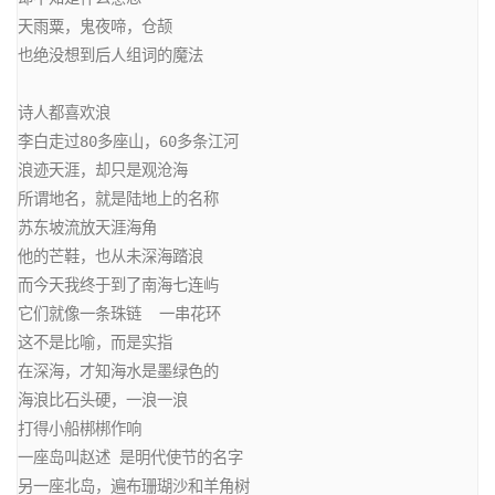
天雨粟，鬼夜啼，仓颉

也绝没想到后人组词的魔法

诗人都喜欢浪

李白走过80多座山，60多条江河

浪迹天涯，却只是观沧海

所谓地名，就是陆地上的名称

苏东坡流放天涯海角

他的芒鞋，也从未深海踏浪

而今天我终于到了南海七连屿

它们就像一条珠链  一串花环

这不是比喻，而是实指

在深海，才知海水是墨绿色的

海浪比石头硬，一浪一浪

打得小船梆梆作响

一座岛叫赵述 是明代使节的名字

另一座北岛，遍布珊瑚沙和羊角树
