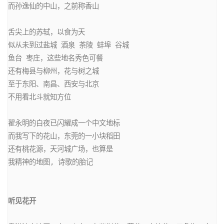
而孙逸仙的中山，之前称香山

舌尖上的苏轼，以食为天

似从未到过盐城 酒泉 茶陵 蚌埠 谷城

鱼台 枣庄，这些地名秀色可餐

还有梅县与柳州，花与树之城

至于东阳、南昌、西安与北京

不用看北斗就知方位

翟永明的白夜已闪耀成一个中文地标

而我写下的花山，东莞的一小块稻田

还有桃花源，天河城广场，也算是

我精神的地图, 诗歌的胎记

听见花开