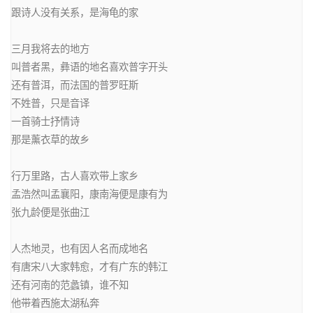
跟诗人没有关系，是海龟的家

三月我将去的地方

叫普者黑，彝语的地名喜欢普字开头

还有普洱，而法国的普罗旺斯

不姓普，只是音译

一首骑士抒情诗

那是薰衣草的故乡

行万里路，古人喜欢带上家乡

孟浩然叫孟襄阳，康南海便是康有为

张九龄便是张曲江

人杰地灵，也有因人名而成地名

有唐宋八大家韩愈，才有广东的韩江

还有河南的范蠡镇，谁不知

他带着西施太湖私奔
