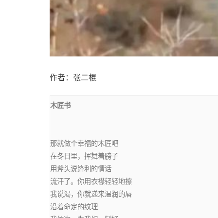
作者：张二棍
那就做个幸福的木匠吧

在冬日里，挥舞着膀子

用斧头说锋利的情话

流汗了。你用衣襟轻轻地擦

我说渴，你就递来温润的唇

沿着命定的纹理
