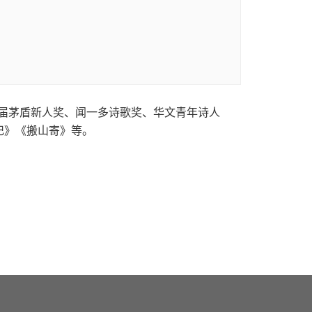
四届茅盾新人奖、闻一多诗歌奖、华文青年诗人
记》《搬山寄》等。