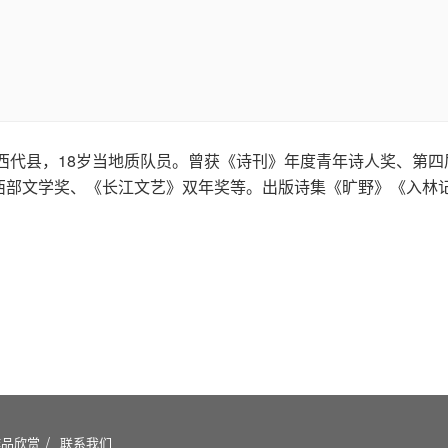
山西代县，18岁当地质队员。曾获《诗刊》年度青年诗人奖、第
西部文学奖、《长江文艺》双年奖等。出版诗集《旷野》《入林
作品欣赏
联系我们