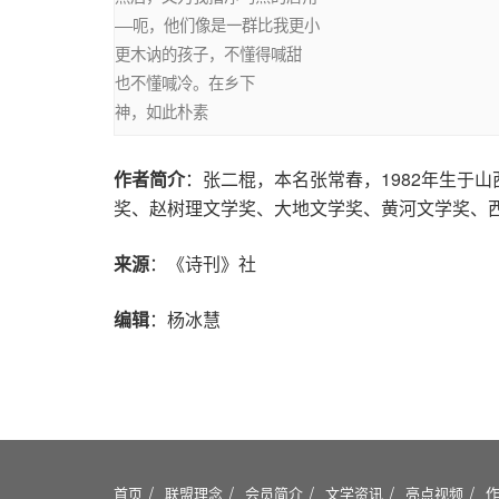
——呃，他们像是一群比我更小

更木讷的孩子，不懂得喊甜

也不懂喊冷。在乡下

作者简介
：张二棍，本名张常春，1982年生于
奖、赵树理文学奖、大地文学奖、黄河文学奖、
来源
：《诗刊》社
编辑
：杨冰慧
首页
联盟理念
会员简介
文学资讯
亮点视频