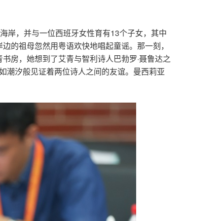
部海岸，并与一位西班牙女性育有13个子女，其中
岸边的祖母忽然用粤语欢快地唱起童谣。那一刻，
书房，她想到了艾青与智利诗人巴勃罗·聂鲁达之
，如潮汐般见证着两位诗人之间的友谊。曼西莉亚