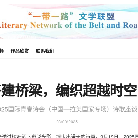
频
作品欣赏
联系我们
搭建桥梁，编织超越时空
025国际青春诗会（中国—拉美国家专场）诗歌座
23/09/2025
透过树叶洒下斑驳光影，摇曳出漫天的诗意。9月19日，202