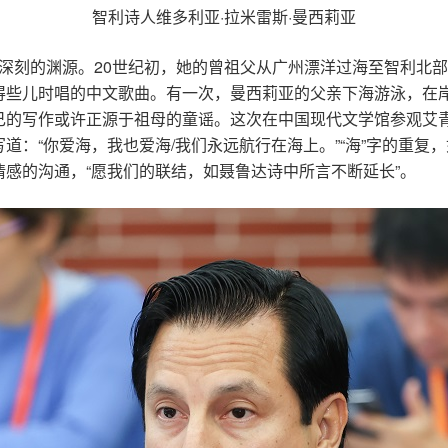
智利诗人维多利亚·拉米雷斯·曼西莉亚
着深刻的渊源。20世纪初，她的曾祖父从广州漂洋过海至智利北
得些儿时唱的中文歌曲。有一次，曼西莉亚的父亲下海游泳，在
己的写作或许正源于祖母的童谣。这次在中国现代文学馆参观艾青
道：“你爱海，我也爱海/我们永远航行在海上。”“海”字的重复
感的沟通，“愿我们的联结，如聂鲁达诗中所言不断延长”。