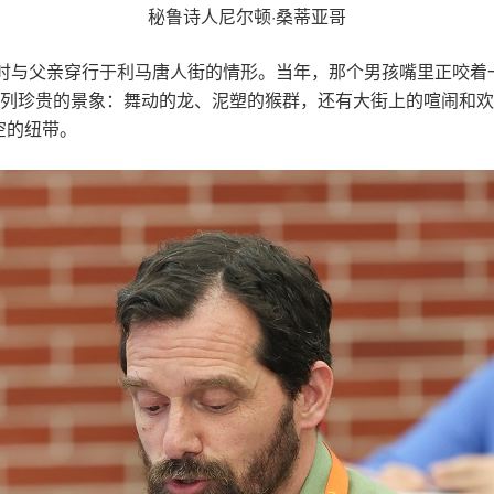
秘鲁诗人尼尔顿·桑蒂亚哥
年时与父亲穿行于利马唐人街的情形。当年，那个男孩嘴里正咬着
系列珍贵的景象：舞动的龙、泥塑的猴群，还有大街上的喧闹和
空的纽带。