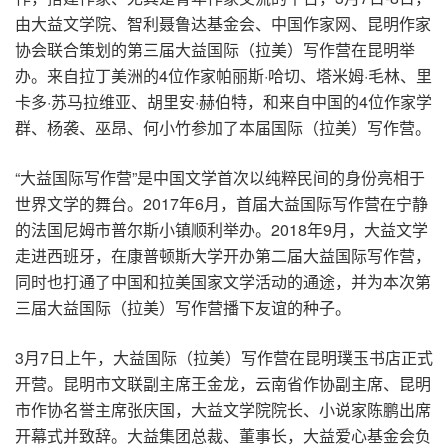
由大益文学院、智利聂鲁达基金会、中国作家网、昆明作家
协会联合策划的第三届大益国际（拉美）写作营在昆明举
办。来自拉丁美洲的4位作家帕丽斯·哈切、塔米姆·毛林、里
卡多·苏马拉维亚、胡里安·赫伯特，和来自中国的4位作家学
群、杨袭、巫昂、何小竹参加了本届国际（拉美）写作营。
“大益国际写作营”是中国文学首次以纯粹民间的身份亮相于
世界文学的舞台。2017年6月，首届大益国际写作营在宁静
的法国尼姆市普尔斯小镇顺利举办。2018年9月，大益文学
走进西班牙，在康普顿斯大学开办第二届大益国际写作营，
同时也打通了中国和拉美国家文学活动的通途，并为本次第
三届大益国际（拉美）写作营播下友谊的种子。
3月7日上午，大益国际（拉美）写作营在昆明璞玉书店正式
开营。昆明市文联副主席王金龙，云南省作协副主席、昆明
市作协名誉主席张庆国，大益文学院院长、小说家陈鹏出席
开幕式并致辞。大益集团总裁、董事长，大益爱心基金会负