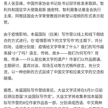
责人张亚峰，中国作家协会书记处书记邱华栋发来致辞。智
利共和国驻华大使路易斯·施密特、智利聂鲁达基金会执行
主席、阿根廷国会大学荣誉教授孙新堂以视频的形式表示祝
贺。
由于疫情影响，本届国际（拉美）写作营以线上和线下相结
合的方式进行。在“疫情影响下的文学写作”的主题下，共分
四场，话题分别是：疫情给文学带来了什么？我们的写作越
来越“小”了吗？语言、传统、故乡——我们为何写作？背
叛、传承——什么是拉美文学的遗产？作家们以作品朗诵、
主题研讨、嘉宾对谈、现场互动等方式畅所欲言，充分交
流，以一种创新的方式延续了中国文学和拉美文学的交流和
碰撞。
据悉，本届国际写作营结束后，大益文学还将在5月31日前
后颁出首届“大益国际写作奖”。大益文学将收集参加本届国
际写作营的8位作家作品各一部，分别译成西语、中文两种