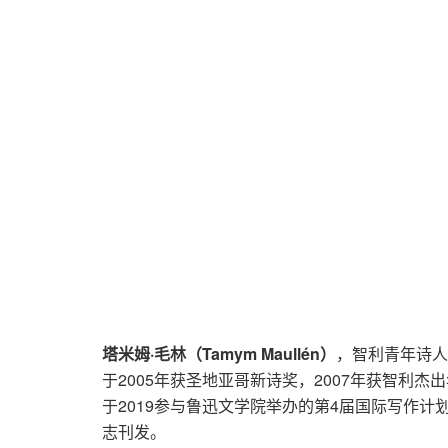
塔米姆·毛林（Tamym Maullén）
，智利青年诗人
于2005年获圣地亚哥新诗奖，2007年获智利
于2019参与鲁迅文学院举办的第4届国际写作计
志刊发。