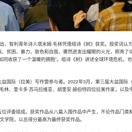
昆明颁出，智利青年诗人塔米姆·毛林凭借组诗《树》获奖。授奖词认
、贫困、暴力、肤色和自我，骤然迸发出耀眼的火光，照亮了切
如同收获了一个温暖的拥抱”。组诗《树》讲述全球环境危机，也
益国际（拉美）写作营参与者。2022年3月，第三届大益国际
·毛林、里卡多·苏马拉维亚、胡里安·赫伯特四位拉美作家，以
五位评委组成。获奖作品从八篇入围作品中产生，不论作品门类
益文学院，以总得分最高为最终获奖作品。