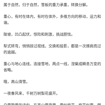
属于自然，归于自然，雪板的重力承重，转换分解。
重心，有时在体内，有时在体外，多维方向的移动，运力和
谐。
陡坡，凹凸起伏，惊险和刺激，挑战胆怯。
犁式转弯，悄悄掠过视线，交换和投影，都是一次擦肩而过
的逾越。
重心与地心连线，连接雪地，两点一线，涅槃成瞬息万变的
省略。
哦，高山滑雪。
一夜春风来，千树万树梨花盛开。
白雪歌里的诗句，在高山雪夜里，雪似梅花，梅花似雪。朗