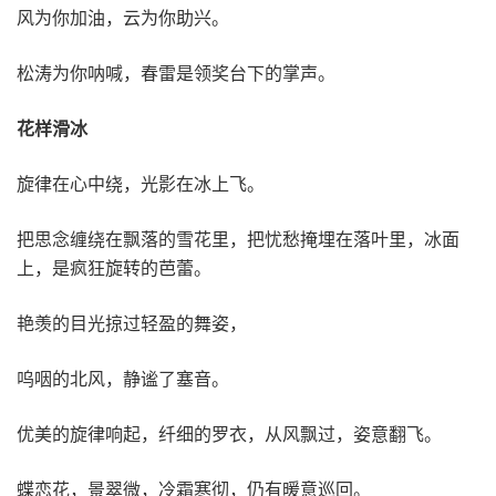
风为你加油，云为你助兴。
松涛为你呐喊，春雷是领奖台下的掌声。
花样滑冰
旋律在心中绕，光影在冰上飞。
把思念缠绕在飘落的雪花里，把忧愁掩埋在落叶里，冰面
上，是疯狂旋转的芭蕾。
艳羡的目光掠过轻盈的舞姿，
呜咽的北风，静谧了塞音。
优美的旋律响起，纤细的罗衣，从风飘过，姿意翻飞。
蝶恋花，景翠微，冷霜寒彻，仍有暖意巡回。