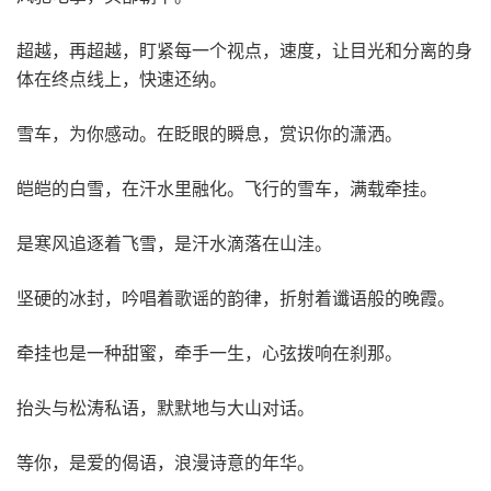
超越，再超越，盯紧每一个视点，速度，让目光和分离的身
体在终点线上，快速还纳。
雪车，为你感动。在眨眼的瞬息，赏识你的潇洒。
皑皑的白雪，在汗水里融化。飞行的雪车，满载牵挂。
是寒风追逐着飞雪，是汗水滴落在山洼。
坚硬的冰封，吟唱着歌谣的韵律，折射着谶语般的晚霞。
牵挂也是一种甜蜜，牵手一生，心弦拨响在刹那。
抬头与松涛私语，默默地与大山对话。
等你，是爱的偈语，浪漫诗意的年华。