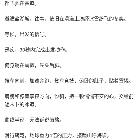
都飞驰在赛道。
邂逅盐湖城，往事，依旧在滑道上演绎冰雪纷飞的冬奥。
等候，出发的信号。
迅疾，30秒内完成出发动作。
俯身躺在雪撬，先头后脚。
推车向前，加速奔跑，登车竞技，俯卧的肚子，贴着雪撬。
肩膀和膝盖掌控方向，倾斜，把一颗惴惴不安的心，交给前
途未卜的冰道。
曲线半径，无法诉说煎熬。
滑行转弯，地球重力4倍的压力，接踵山呼海啸。