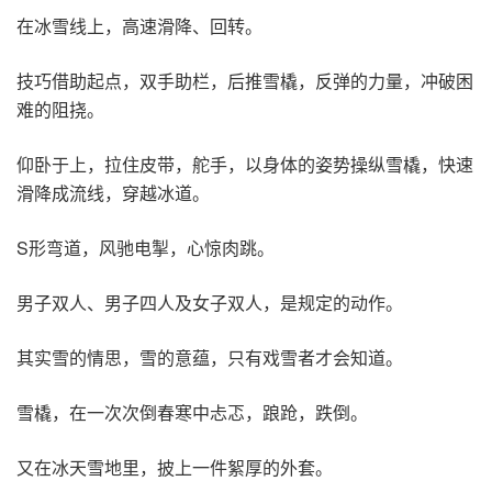
在冰雪线上，高速滑降、回转。
技巧借助起点，双手助栏，后推雪橇，反弹的力量，冲破困
难的阻挠。
仰卧于上，拉住皮带，舵手，以身体的姿势操纵雪橇，快速
滑降成流线，穿越冰道。
S形弯道，风驰电掣，心惊肉跳。
男子双人、男子四人及女子双人，是规定的动作。
其实雪的情思，雪的意蕴，只有戏雪者才会知道。
雪橇，在一次次倒春寒中忐忑，踉跄，跌倒。
又在冰天雪地里，披上一件絮厚的外套。