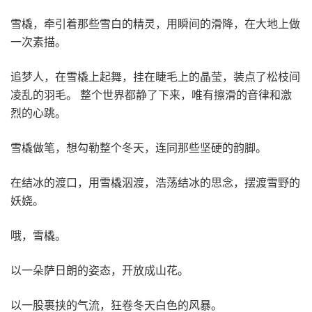
雪橇，牵引着那些雪白的精灵，用瞬间的滑降，在大地上做
一次素描。
追梦人，在雪橇上起舞，挂在睫毛上的晶莹，装点了松枝间
凌乱的羽毛。 整个世界都静了下来，唯有擦滑的音律和激
烈的心跳。
雪橇做笔，想勾勒整个冬天，连同那些坚硬的韵脚。
在结冰的渡口，用雪橇泅渡，浩荡结冰的思念，摆渡雪野的
妖娆。
哦，雪橇。
以一朵萨日朗的姿态，开放成山花。
以一股裹挟的气流，狂卷冬天白色的风暴。