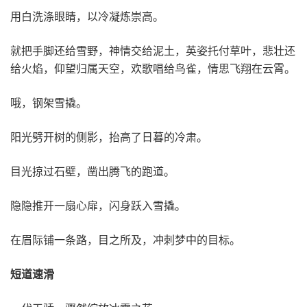
用白洗涤眼睛，以冷凝炼崇高。
就把手脚还给雪野，神情交给泥土，英姿托付草叶，悲壮还
给火焰，仰望归属天空，欢歌唱给鸟雀，情思飞翔在云霄。
哦，钢架雪撬。
阳光劈开树的侧影，抬高了日暮的冷肃。
目光掠过石壁，凿出腾飞的跑道。
隐隐推开一扇心扉，闪身跃入雪撬。
在眉际铺一条路，目之所及，冲刺梦中的目标。
短道速滑