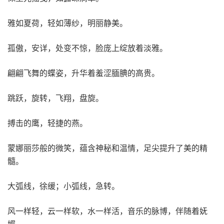
雅如夏荷，轻如薄纱，明丽静美。
孤傲，安详，处变不惊，脸庞上绽放着淡雅。
翩翩飞舞的蝶姿，升华着羞涩腼腆的高贵。
跳跃，旋转，飞翔，盘旋。
搏击的鹰，轻捷的燕。
蒙娜丽莎般的微笑，蕴含神秘和温情，足尖提升了美的精
髓。
大弧线，徐缓；小弧线，急转。
风一样轻，云一样软，水一样活，音乐的脉博，伴随着妩
媚。