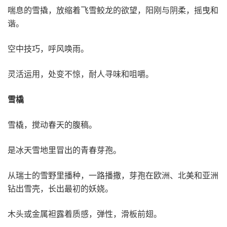
喘息的雪撬，放缩着飞雪鲛龙的欲望，阳刚与阴柔，摇曳和
谐。
空中技巧，呼风唤雨。
灵活运用，处变不惊，耐人寻味和咀嚼。
雪橇
雪橇，搅动春天的腹稿。
是冰天雪地里冒出的青春芽孢。
从瑞士的雪野里播种，一路播撒，芽孢在欧洲、北美和亚洲
钻出雪壳，长出最初的妖娆。
木头或金属袒露着质感，弹性，滑板前翅。