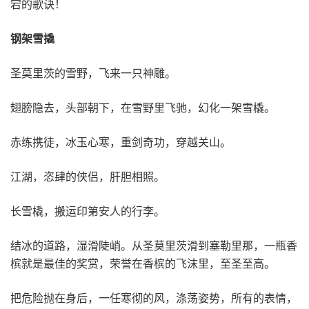
宕的歌诀！
钢架雪撬
圣莫里茨的雪野，飞来一只神雕。
翅膀隐去，头部朝下，在雪野里飞驰，幻化一架雪橇。
赤练携徒，冰玉心寒，重剑奇功，穿越关山。
江湖，恣肆的侠侣，肝胆相照。
长雪橇，搬运印第安人的行李。
结冰的道路，湿滑陡峭。从圣莫里茨滑到塞勒里那，一瓶香
槟就是最佳的奖赏，荣誉在香槟的飞沫里，至圣至高。
把危险抛在身后，一任寒彻的风，涤荡姿势，所有的表情，