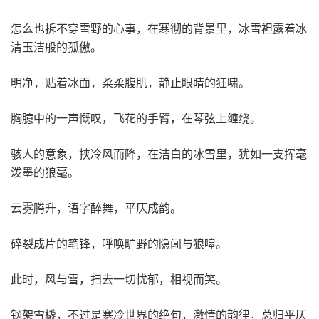
怎么也拆不穿雪野的心事，在寒彻的背景里，冰雪袒露着冰
清玉洁般的孤傲。
明净，贴着冰面，柔柔腹肌，静止眼睛的狂啸。
胸臆中的一声慨叹，飞花的手臂，在琴弦上缠绕。
骇人的意象，挟冷风而降，在洁白的冰雪里，犹如一支挥毫
泼墨的狼毫。
云雾腾升，语字醉舞，平仄成韵。
碎裂成片的笔锋，呼唤旷野的隐闻与狼嗥。
此时，风与雪，扫去一切忧郁，相视而笑。
钢架雪橇，不过是寒冷世界的绝句，激情的韵律，总归平仄