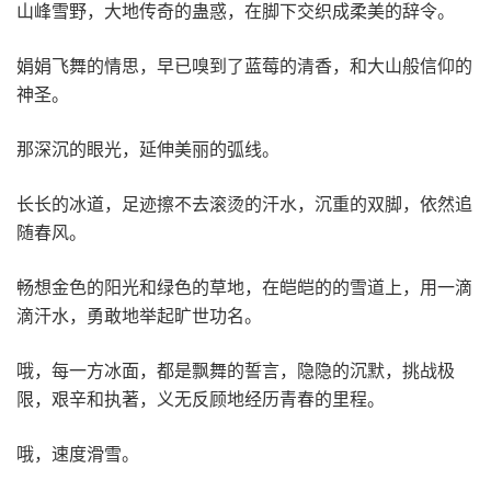
山峰雪野，大地传奇的蛊惑，在脚下交织成柔美的辞令。
娟娟飞舞的情思，早已嗅到了蓝莓的清香，和大山般信仰的
神圣。
那深沉的眼光，延伸美丽的弧线。
长长的冰道，足迹擦不去滚烫的汗水，沉重的双脚，依然追
随春风。
畅想金色的阳光和绿色的草地，在皑皑的的雪道上，用一滴
滴汗水，勇敢地举起旷世功名。
哦，每一方冰面，都是飘舞的誓言，隐隐的沉默，挑战极
限，艰辛和执著，义无反顾地经历青春的里程。
哦，速度滑雪。