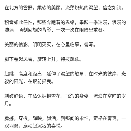
在北方的雪野，柔软的美丽，涤荡炽热的渴望，信念如铁。
积雪如此任性，那些奔跑着的思绪，串起一季迷漫，浪漫的
漩涡，顷刻回旋的背影，一次一次在眼睑里重叠。
美丽的倩影，明明灭灭，在心里临摹，誊写。
脚下卷起风雪，旋转上升，特技跳跃。
起跳，高度和距离，延伸了渴望的触角，在时光的彼岸，斑
驳的阳光，在眼前摇曳。
刺破静谧，在私语拥抱雪花，飞泻的身姿，流浪在空旷的岁
月。
腾挪，穿梭，辉映，飘洒，刹那间的永恒，定格在雾霭，一
双羽翼，扇动起沉寂的喜悦。