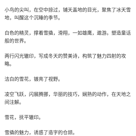
小鸟的尖叫，在空中掠过，铺天盖地的目光，聚焦了冰天雪
地，叫醒这个沉睡的季节。
白色的精灵，撑着雪撬，滑翔，一如雄鹰，遨游。塑造童话
般的世界。
两行闪光辙印，写成冬天的赞美诗，构筑了魅力四射的攻
略。
洁白的雪花，镀亮了视野。
凌空飞跃，闪展腾挪，华丽的技巧，娴熟的动作，在天地之
间注解。
雪花，抚平辙印。
雪撬的魅力，诱惑了造字的仓颉。