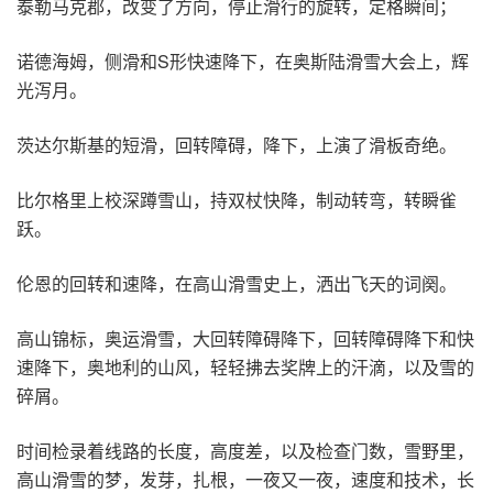
泰勒马克郡，改变了方向，停止滑行的旋转，定格瞬间；
诺德海姆，侧滑和S形快速降下，在奥斯陆滑雪大会上，辉
光泻月。
茨达尔斯基的短滑，回转障碍，降下，上演了滑板奇绝。
比尔格里上校深蹲雪山，持双杖快降，制动转弯，转瞬雀
跃。
伦恩的回转和速降，在高山滑雪史上，洒出飞天的词阕。
高山锦标，奥运滑雪，大回转障碍降下，回转障碍降下和快
速降下，奥地利的山风，轻轻拂去奖牌上的汗滴，以及雪的
碎屑。
时间检录着线路的长度，高度差，以及检查门数，雪野里，
高山滑雪的梦，发芽，扎根，一夜又一夜，速度和技术，长