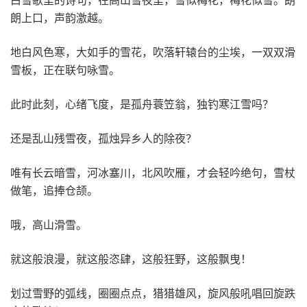
朗上口，声韵激越。
地白风色寒，大如手的雪花，吹落轩辕台的尘埃，一双双滑
雪板，正在联句咏雪。
此时此刻，心绪飞度，是孤舟蓑笠翁，独钓寒江雪吗？
还是乱山残雪夜，孤烛异乡人的除夜？
唯有长云暗雪，河冰塞川，北风吹雁，才会轻吟绝句，雪杖
做笔，追捧仓颉。
哦，高山滑雪。
就这般浪漫，就这般恣肆，这般狂野，这般飘曳！
划过雪野的弧线，圈圈点点，猎猎雄风，旋风般吼唱回旋跌