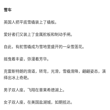
雪车
英国人把平底雪橇装上了橇板。
爱好者们又装上了金属舵板和制动手闸。
自此，有舵雪橇成为雪地里盛开的一朵雪莲花。
摇曳着丰姿，弥漫着芳华。
克雷斯特朗的滑道，转弯，光滑，雪橇滑降，翩翩姿态，演
绎出冰上奇葩。
男子双人座，飞翔在普莱希德湖上。
女子双人座，在美国盐湖城，如期抵达。