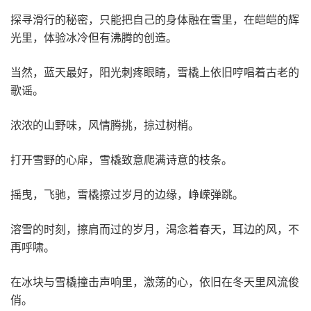
探寻滑行的秘密，只能把自己的身体融在雪里，在皑皑的辉
光里，体验冰冷但有沸腾的创造。
当然，蓝天最好，阳光刺疼眼睛，雪橇上依旧哼唱着古老的
歌谣。
浓浓的山野味，风情腾挑，掠过树梢。
打开雪野的心扉，雪橇致意爬满诗意的枝条。
摇曳，飞驰，雪橇擦过岁月的边缘，峥嵘弹跳。
溶雪的时刻，擦肩而过的岁月，渴念着春天，耳边的风，不
再呼啸。
在冰块与雪橇撞击声响里，激荡的心，依旧在冬天里风流俊
俏。