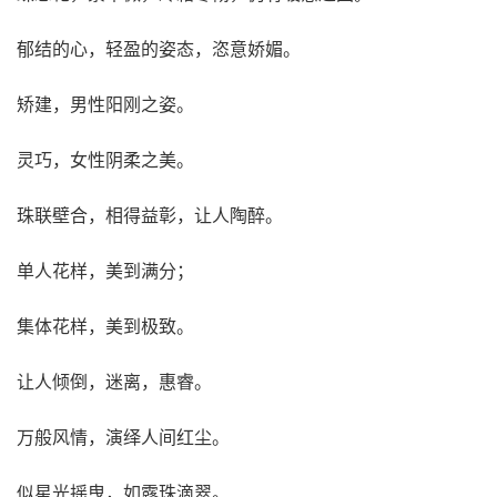
郁结的心，轻盈的姿态，恣意娇媚。
矫建，男性阳刚之姿。
灵巧，女性阴柔之美。
珠联壁合，相得益彰，让人陶醉。
单人花样，美到满分；
集体花样，美到极致。
让人倾倒，迷离，惠睿。
万般风情，演绎人间红尘。
似星光摇曳，如露珠滴翠。