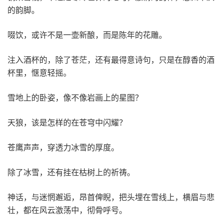
的韵脚。
啜饮，或许不是一壶新酿，而是陈年的花雕。
注入酒杯的，除了苍茫，还有最得意诗句，只是在醇香的酒
杯里，惬意轻摇。
雪地上的卧姿，像不像岩画上的星图？
天狼，该是怎样的在苍穹中闪耀？
苍鹰声声，穿透力冰雪的厚度。
除了冰雪，还有挂在枯树上的祈祷。
神话，与迷惘邂逅，昂首俾睨，把头埋在雪线上，横眉与悲
壮，都在风云激荡中，彻骨呼号。