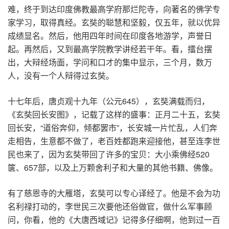
难，终于到达印度佛教最高学府那烂陀寺，向著名的佛学专
家学习，取得真经。玄奘的聪慧和坚毅，仅五年，就以优异
成绩显名。然后，他用四年时间在印度各地游学，声誉日
起。再然后，又到最高学院教学讲经若干年。看，擂台摆
出，大辩经场面，学问和口才的集中显示，三个月，数万
人，没有一个人辩得过玄奘。
十七年后，唐贞观十九年（公元645），玄奘满载而归，
《玄奘回长安图》，记载了这样的盛事：正月二十五，玄奘
回长安，“道俗奔仰，倾都罢市”，长安城一片忙乱，人们奔
走相告，生意都不做了，老百姓都跑来迎接他，甚至连李世
民也来了，因为玄奘带回了许多的宝贝：大小乘佛经520
箧、657部，以及上万颗舍利子和大量的其他书籍、佛像。
有了慈恩寺的大雁塔，玄奘可以专心译经了。他是不会为功
名利禄打动的，李世民三次要他还俗做官，做什么军事顾
问，你看，他的《大唐西域记》记得多仔细啊，他到过一百