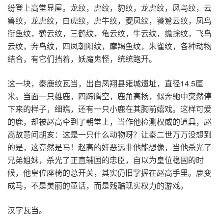
纷登上高堂显屋。龙纹，虎纹，豹纹，龙虎纹，凤鸟纹，云
兽纹，龙虎纹，白虎纹，虎牛纹，夔凤纹，饕鬄云纹，凤鸟
衔鱼纹，鹤云纹，三鹤纹，龟云纹，牛云纹，蟾蜍纹，飞鸟
云纹，奔鸟纹，四凤朝阳纹，摩羯鱼纹，朱雀纹，各种动物
结合，有它们挡着，妖魔鬼怪，统统跑开。
这一块，秦鹿纹瓦当，出自凤翔县雍城遗址，直径14.5厘
米。当面一只雄鹿，四蹄腾空，鹿角高扬，似奔驰中突然停
下来的样子，细瞧，还有一只小鹿在其胸前嬉戏。这样可爱
的鹿，却被赵高牵到了朝堂上，当作他检测权威的道具，赵
高故意问胡亥：这是一只什么动物呀？让秦二世万万没想到
的是，这竟然是马！赵高的奸恶远非他能想像，当他杀光了
兄弟姐妹，杀光了正直辅国的忠臣，自以为皇位稳固的时
候，他皇位座椅的总开关，其实仍旧掌握在赵高手里。鹿变
成马，不是美丽的童话，而是残酷现实权力的游戏。
汉字瓦当。