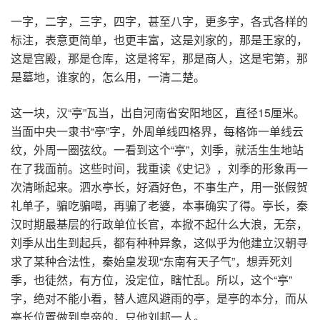
一字，二字，三字，四字，甚至八字，更多字，各式各样的
标注，表意更简单，也更丰富，这是刘家的，那是王家的，
这是宫殿，那是仓库，这是将军，那是商人，这是宅第，那
是墓地，谁家的，怎么用，一清二楚。
这一块，汉“亭”瓦当，出自河南省安阳地区，直径15厘米。
当面中央一隶书“亭”字，外周单线四格界，每格饰一单线云
纹，外周一圈弦纹。一看到这个“亭”，刘季，就活生生地站
在了我面前。这些时间，我重读《史记》，刘季的形象再一
次清晰起来。泗水亭长，好酒好色，不事生产，用一张假贺
礼单子，骗吃骗喝，再骗了老婆，本事确实了得。亭长，秦
汉时期最基层的行政单位长官，本掀不起什么大浪，无奈，
刘季从出生到起兵，都有种种异象，这似乎为他建立汉朝寻
求了某种合法性，秦始皇发现“东南有天子气”，想弄死刘
季，也徒然，有方位，没定位，瞎忙乱。所以，这个“亭”
字，绝对不能小看，替人遮风避雨的亭，是亭的本分，而从
亭长位置做到皇帝的，只他刘邦一人。