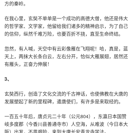
方的秦岭。
在我心里，玄奘不单单是一个成功的高德大僧，他还是伟大
的哲学家、文学家，他留给我们诸多的精神启示，为了自己
的信仰，纵然千难万险，也要百折不挠，直至生命终结。
忽然，有人喊，天空中有云彩像雁在飞翔呢！哈，真是，蓝
天上，两抹大长条白云，左右分开，恰似大雁展翅，居然还
有雁头，正奋力伸展！
3
、
玄奘西行，创造了文化交流的千古神话，也使佛教在大唐的
发展塑起了新的里程碑，遣唐使们，有许多是来取经的。
一百五十年后，唐贞元二十年（公元804），东瀛日本国赞
岐多度郡（今香川县善通寺市）人空海，从难波（今日本大
阪）出发，不畏艰险，来到大唐长安青龙寺学法。