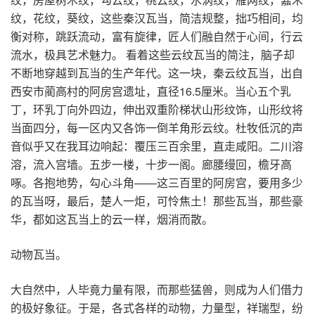
纹，花纹，葵纹，这些秦汉瓦当，简洁规整，拙巧相间，均
衡对称，跳跃流动，富有旋律，匠人们融自然于心间，行云
流水，极具艺术魅力。 看着这些云纹瓦当的简注，脑子却
不断地穿越到瓦当的生产年代。这一块，秦云纹瓦当，出自
西安市蔺高村的阿房宫遗址，直径16.5厘米。当心五个乳
丁，环乳丁向外四边，伸出双重阶梯状山形纹饰，山形纹将
当面四分，每一区内又各饰一倒羊角形云纹。杜牧低沉的声
音似乎又在我耳边响起：覆压三百余里，直走咸阳。二川溶
溶，流入宫墙。五步一楼，十步一阁。廊腰缦回，檐牙高
啄。各抱地势，勾心斗角——这三百里的阿房宫，要用多少
的瓦当呀，最后，楚人一炬，可怜焦土！那些瓦当，那些豪
华，都如这瓦当上的云一样，烟消而散。
动物瓦当。
大自然中，人毕竟力量有限，而那些猛兽，则成为人们借力
的极好象征。于是，各式各样的动物，力量型，祥瑞型，纷