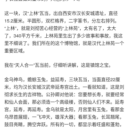
这一块，汉“上林”瓦当，出自西安市汉长安城遗址，直径
15.2厘米。半圆形，双栏格界，二字篆书，分左右排列。
“上林”，就是刘彻苦心经营的“上林苑”，太有名了，太大
了，340平方千米，上林苑里生出了多少故事和事故，我这
里不细说了。我们所在的这个博物馆，就是汉代上林苑一个
重要区域。
我在“天人合一”瓦当前，仔细听讲解，这是镇馆之宝。
金乌神鸟，蟾蜍玉兔，益延寿，三块瓦当，当面直径22厘
米，均为汉长安城汉武帝延寿宫出土。一看就知道，这是刘
彻求长生的吉祥物。公孙卿对他说：您要想长寿，就要经常
和仙人会面，那必须造一个高级楼，否则仙人们不来。延寿
宫，延寿，再延寿。金乌就是太阳，月宫里有玉兔，看那金
乌昂首展翅，一飞冲天，雄浑大器；看那玉兔，长耳翘尾，
鼓目亮睛，腾空奔跃。所有的一切，都显示着旺盛和蓬勃，