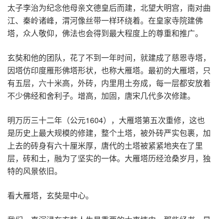
太子李治为纪念他母亲文德皇后而建，北望大明宫，南对曲
江、秦岭诸峰，渭河像丝带一样环绕着。在皇家寺院建佛
塔，众人敬仰，佛法也会得到最大程度上的尊重和推广。
玄奘和他的团队，花了不到一年时间，就建成了慈恩寺塔，
因塔仿印度雁形佛塔形状，也称大雁塔。最初的大雁塔，只
有五层，六十米高，外砖，内里用土夯成，每一层都安放着
不少佛经和舍利子。增高，加固，唐宋几代多次修建。
明万历三十二年（公元1604），大雁塔第五次重修，这也
是历史上最大规模的修建，整个土塔，被外砖严实包裹，加
上去的砖身有六十厘米厚，唐代的土塔被紧紧地夹在了里
层，砖和土，融为了坚实的一体。大雁塔历经沧桑岁月，独
特的风景依旧。
看大雁塔，玄奘是中心。