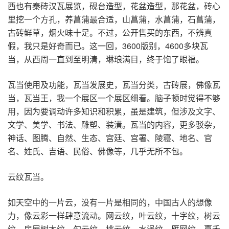
西也有秦砖汉瓦展览，砚台造型，花盆造型，那花盆，砖心
里挖一个方孔，养菖蒲最合适，山菖蒲，水菖蒲，石菖蒲，
古砖鲜草，烟火味十足。不过，公开售买的东西，不辨真
假，我只是好奇而已。这一回，3600版别，4600多块瓦
当，从西周一直到至明清，琳琅满目，终于饱了眼福。
瓦当使用及功能，瓦当发展史，瓦当分类，古砖展，佛像瓦
当，瓦当王，我一个展区一个展区细看。脑子顿时觉得不够
用，因为要调动许多知识和积累，虽是建筑，但涉及文字、
文学、美学、书法、雕塑、装潢。瓦当的内容，更多驳杂，
神话、图腾、自然、生态、宫廷、宫署、陵寝、地名、官
名、姓氏、吉语、民俗、佛像等，几乎无所不包。
云纹瓦当。
如天空中的一片云，没有一片是相同的，中国古人的想像
力，像云彩一样肆意流动。网云纹，叶云纹，十字纹，树云
纹，房屋树木纹，勾云纹，桃云纹，水涡纹，雁网纹，嘉禾