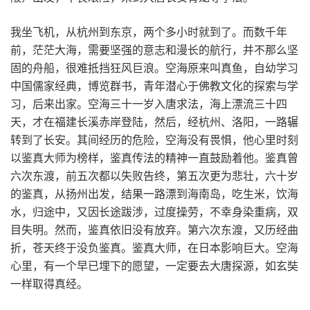
我坐飞机，从杭州到东京，两个多小时就到了。而数千年
前，茫茫大海，需要坚强的意志和漫长的航行，并不那么坚
固的舟船，很难抵挡狂风巨浪。空海原来叫真鱼，自幼学习
中国儒家经典，博览群书，青年潜心于佛教文化的探索与学
习，后来出家。空海三十一岁入唐求法，海上漂流三十四
天，才在福建长溪赤岸登陆，然后，经杭州、洛阳，一路辗
转到了长安。其间经历的危险，空海没有畏惧，他心里时刻
以鉴真大师为榜样，鉴真传法的精神一直鼓励着他。鉴真曾
六次东渡，前五次都以失败告终，第五次更为悲壮，六十岁
的鉴真，从扬州出发，结果一路漂到海南岛，吃生米，饮海
水，归途中，又因长途跋涉，过度操劳，不幸身染重病，双
目失明。然而，鉴真依旧没有放弃。第六次东渡，又历经曲
折，苍天终于没负鉴真。鉴真大师，在日本影响巨大。空海
心里，有一个早已埋下的愿望，一定要去大唐探源，如玄奘
一样取得真经。