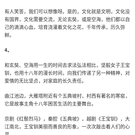
有人笑答，我们可以想像呀。是的，文化就是文明，文化没
有国界，文化需要交流，无论玄奘，或是空海，他们都以自
己的滴滴心血，培育浇灌着文化之花，千年传承，历久弥
鲜。
4
、
和玄奘、空海用一生的时间去求法弘法相比，坚毅女子王宝
钏，也用十八年的漫长时间，向我们传递了另一种精神，对
爱情的无比坚贞，对家庭的长久责任。
曲江池边，大雁塔附近有个五典坡村，村西有著名的寒窑，
它是故事主角十八年困苦生活的主要舞台。
京剧《红鬃烈马》，秦腔《五典坡》，越剧《王宝钏》，大
江南北，王宝钏美丽而善良的形象，一次次敲击着人们的心
灵。