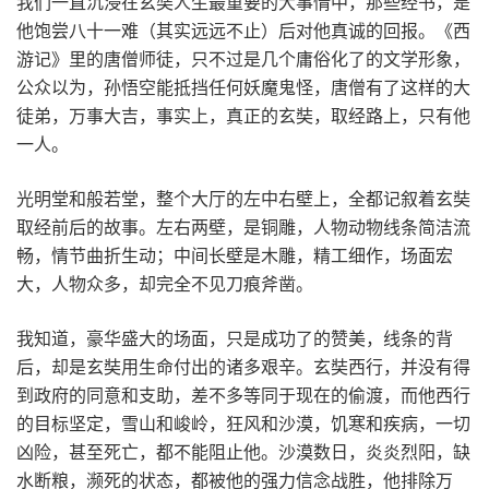
我们一直沉浸在玄奘人生最重要的大事情中，那些经书，是
他饱尝八十一难（其实远远不止）后对他真诚的回报。《西
游记》里的唐僧师徒，只不过是几个庸俗化了的文学形象，
公众以为，孙悟空能抵挡任何妖魔鬼怪，唐僧有了这样的大
徒弟，万事大吉，事实上，真正的玄奘，取经路上，只有他
一人。
光明堂和般若堂，整个大厅的左中右壁上，全都记叙着玄奘
取经前后的故事。左右两壁，是铜雕，人物动物线条简洁流
畅，情节曲折生动；中间长壁是木雕，精工细作，场面宏
大，人物众多，却完全不见刀痕斧凿。
我知道，豪华盛大的场面，只是成功了的赞美，线条的背
后，却是玄奘用生命付出的诸多艰辛。玄奘西行，并没有得
到政府的同意和支助，差不多等同于现在的偷渡，而他西行
的目标坚定，雪山和峻岭，狂风和沙漠，饥寒和疾病，一切
凶险，甚至死亡，都不能阻止他。沙漠数日，炎炎烈阳，缺
水断粮，濒死的状态，都被他的强力信念战胜，他排除万