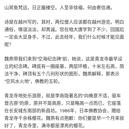
山冥鱼梵远，日正蜃楼空。人至非徐福，何由寄信通。
诗是在越州写的，其时，两位僧人应该都在越州游览。明白
通俗，情谊淡淡，却真诚。您在咱大唐学到了不少，回国后
一定会大显身手，不过，此去经年，我们什么时候才能见面
呢？
魏燕带我们来到“空海纪念碑”前，她说，这是青龙寺最早设
立的纪念碑。碑底有一圈座基，两层环檐，十米左右高，简
洁干净，碑顶有五个几何形状的图形，魏燕解释，那表示
“空风水火地”，佛教的五轮。
青龙寺地处乐游原，就是李商隐著名的“向晚意不适，驱车
登古原”的原，原并不是高原，只是略高一点而已，它座落
在长安城东南部的新昌坊。1986年，日本佛教协会，赠给
青龙寺千余株樱花。魏燕有点抱歉：你们要是早一个月来就
好了，青龙寺里，满寺都是漂亮的樱花。