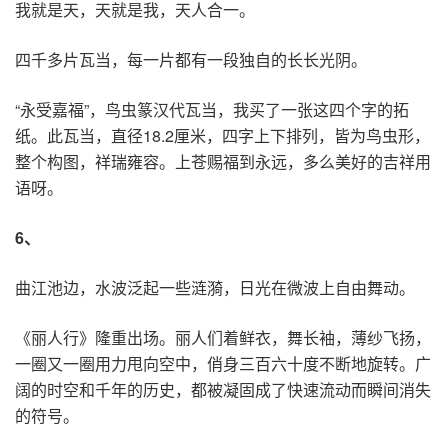
我就是天，天就是我，天人合一。
四千多片瓦当，每一片都有一段独自的长长光阴。
“永受嘉福”，鸟虫篆汉代瓦当，我买了一张这四个字的拓
纸。此瓦当，直径18.2厘米，四字上下排列，皆为鸟虫形，
整个构图，祥瑞雍容。上苍赐福到永远，多么美好的吉祥用
语呀。
6
、
曲江池边，水波泛起一些涟漪，日光在微波上自由舞动。
《丽人行》隆重出场。丽人们着鲜衣，舞长袖，薄纱飞扬，
一圈又一圈用力甩向空中，俏身三百六十度不断地旋转。广
阔的时空和千年的历史，都被凝固成了快速流动而瞬间消失
的符号。