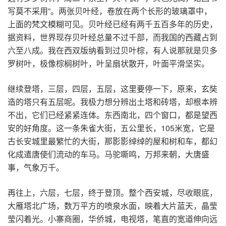
写莫不采用”。两张贝叶经，卷放在两个长形的玻璃罩中，
上面的梵文模糊可见。贝叶经已经有两千五百多年的历史，
据资料，世界现存贝叶经总量不过千部，而我国的西藏占到
六至八成。我在西双版纳看到过贝叶棕，有人说那就是贝多
罗树叶，极像棕榈树叶，叶呈扇状散开，叶面平滑坚实。
继续登塔，三层，四层，五层，这里要停一下，原来，玄奘
造的塔只有五层呢。我极力想分辨出土塔和砖塔，却根本辨
不出，它们已经紧紧连体。东西南北，四个窗口，都是望西
安的好角度。这一条朱雀大街，五公里长，105米宽，它是
古长安城里最繁忙的大街，那影影绰绰的屋和树和车，都幻
化成遣唐使们流动的车马。马驼嘶鸣，万邦来朝，大唐盛
事，气象万千。
再往上，六层，七层，终于登顶。整个西安城，尽收眼底，
大雁塔北广场，数万平方的喷泉水面，映着大片蓝天，晶莹
莹闪着光。小寨商圈，华侨城，电视塔，笔直的宽道伸向远