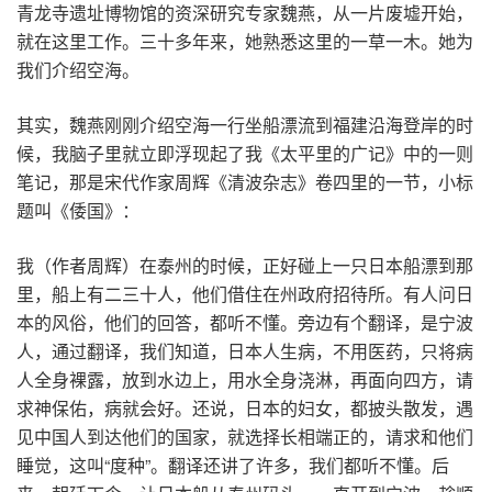
青龙寺遗址博物馆的资深研究专家魏燕，从一片废墟开始，
就在这里工作。三十多年来，她熟悉这里的一草一木。她为
我们介绍空海。
其实，魏燕刚刚介绍空海一行坐船漂流到福建沿海登岸的时
候，我脑子里就立即浮现起了我《太平里的广记》中的一则
笔记，那是宋代作家周辉《清波杂志》卷四里的一节，小标
题叫《倭国》：
我（作者周辉）在泰州的时候，正好碰上一只日本船漂到那
里，船上有二三十人，他们借住在州政府招待所。有人问日
本的风俗，他们的回答，都听不懂。旁边有个翻译，是宁波
人，通过翻译，我们知道，日本人生病，不用医药，只将病
人全身裸露，放到水边上，用水全身浇淋，再面向四方，请
求神保佑，病就会好。还说，日本的妇女，都披头散发，遇
见中国人到达他们的国家，就选择长相端正的，请求和他们
睡觉，这叫“度种”。翻译还讲了许多，我们都听不懂。后