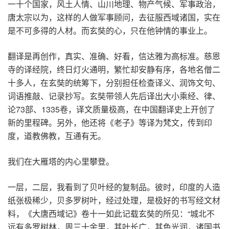
一十个国家，风土人情、山川地理、物产气候、军事政治，
唐太宗以为，这样的人做军事顾问，去征服西域诸国，实在
是不可多得的人材。而玄奘的心，只在他钟情的事业上。
翻译是再创作，真实、准确、好看，信达雅为高标准。慈恩
寺的译经院，终日灯火通明，繁忙却安静有序，各地名僧二
十多人，在玄奘的统筹下，分别担任检查译义、润饰文句、
词语推敲、记录抄写。玄奘带领人先后译出大小乘经、律、
论73部、1335卷，译文质量极高，在中国翻译史上开创了
新的里程碑。另外，他还将《老子》等译为梵文，传到印
度，道教佛教，互通有无。
我们在大雁塔的内心里攀登。
一层，二层，我看到了贝叶经的复制品。彼时，印度的人造
纸张极稀少，贝多罗树叶，经过处理，是极好的书写经文材
料，《大唐西域记》卷十一如此记载玄奘的所见：“城北不
远有多罗树林，周三十余里，其叶长广，其色光润，诸国书