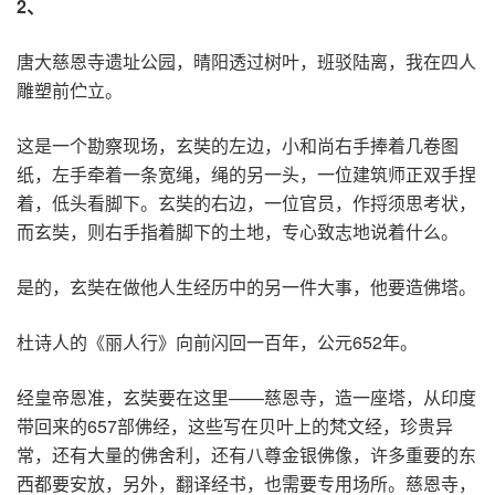
2
、
唐大慈恩寺遗址公园，晴阳透过树叶，班驳陆离，我在四人
雕塑前伫立。
这是一个勘察现场，玄奘的左边，小和尚右手捧着几卷图
纸，左手牵着一条宽绳，绳的另一头，一位建筑师正双手捏
着，低头看脚下。玄奘的右边，一位官员，作捋须思考状，
而玄奘，则右手指着脚下的土地，专心致志地说着什么。
是的，玄奘在做他人生经历中的另一件大事，他要造佛塔。
杜诗人的《丽人行》向前闪回一百年，公元652年。
经皇帝恩准，玄奘要在这里——慈恩寺，造一座塔，从印度
带回来的657部佛经，这些写在贝叶上的梵文经，珍贵异
常，还有大量的佛舍利，还有八尊金银佛像，许多重要的东
西都要安放，另外，翻译经书，也需要专用场所。慈恩寺，