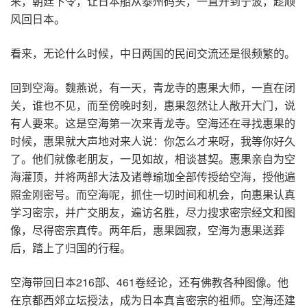
来，朝廷下令，让日本船从泰州码头，一直开到宁波，趁顺
风回日本。
看来，无论什么时候，中日两国的民间交流还是很频繁的。
回到空海。魏燕说，有一天，青龙寺的惠果大师，一直在闭
关，谁也不见，而至傍晚时刻，惠果忽然让人敞开大门，说
有人要来。这是空海第一次来青龙寺。空海还在寻找惠果的
时候，惠果就大声地对来人说：你怎么才来呀，我等你好久
了。他们就像老朋友，一见如故，相谈甚契。惠果亲自为空
海灌顶，并将两部大法及诸尊瑜珈全部传授给空海，授他遍
照金刚密号。而空海呢，抓住一切时间和机会，向惠果认真
学习密宗，并广交朋友，遍访名胜，尽力搜求密宗经文和图
像，尽得密宗真传。两年后，惠果圆寂，空海为惠果送葬
后，踏上了归国的行程。
空海带回日本216部、461卷经论，还有佛教各种图像。他
在京都西郊立坛授法，成为日本真言密宗的祖师。空海还建