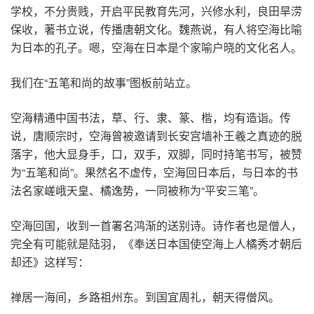
学校，不分贵贱，开启平民教育先河，兴修水利，良田旱涝
保收，著书立说，传播唐朝文化。魏燕说，有人将空海比喻
为日本的孔子。嗯，空海在日本是个家喻户晓的文化名人。
我们在“五笔和尚的故事”图板前站立。
空海精通中国书法，草、行、隶、篆、楷，均有造诣。传
说，唐顺宗时，空海曾被邀请到长安宫墙补王羲之真迹的脱
落字，他大显身手，口，双手，双脚，同时持笔书写，被赞
为“五笔和尚”。果然名不虚传，空海回日本后，与日本的书
法名家嵯峨天皇、橘逸势，一同被称为“平安三笔”。
空海回国，收到一首署名鸿渐的送别诗。诗作者也是僧人，
完全有可能就是陆羽，《奉送日本国使空海上人橘秀才朝后
却还》这样写：
禅居一海间，乡路祖州东。到国宜周礼，朝天得僧风。