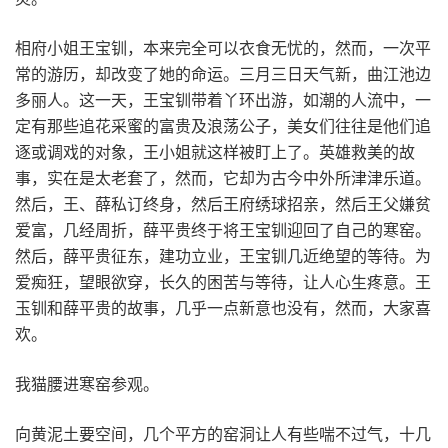
相府小姐王宝钏，本来完全可以衣食无忧的，然而，一次平
常的游历，却改变了她的命运。三月三日天气新，曲江池边
多丽人。这一天，王宝钏带着丫环出游，如潮的人流中，一
定有那些追花采蜜的富贵及浪荡公子，美女们往往是他们追
逐或调戏的对象，王小姐就这样被盯上了。英雄救美的故
事，实在是太老套了，然而，它却为古今中外所津津乐道。
然后，王、薛私订终身，然后王府绣球招亲，然后王父嫌贫
爱富，几经周折，薛平贵终于将王宝钏迎回了自己的寒窑。
然后，薛平贵征东，建功立业，王宝钏几近绝望的等待。为
爱痴狂，望眼欲穿，长久的困苦与等待，让人心生疼意。王
玉钏和薛平贵的故事，几乎一点新意也没有，然而，大家喜
欢。
我猫腰进寒窑参观。
向黄泥土要空间，几个平方的窑洞让人有些喘不过气，十几