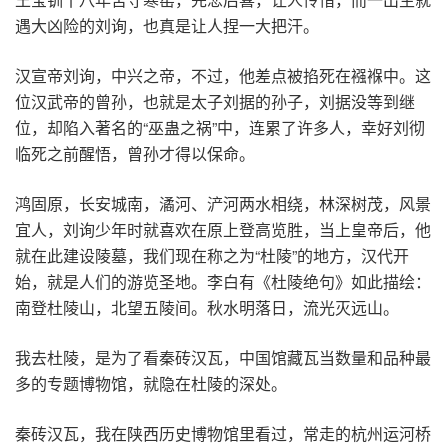
遇大凶险的刘询，也真是让人捏一大把汗。
汉宣帝刘询，中兴之帝，不过，他差点被掐死在襁褓中。这
位汉武帝的曾孙，也就是太子刘据的孙子，刘据没等到继
位，却陷入著名的“巫蛊之祸”中，连累了许多人，幸好刘彻
临死之前醒悟，曾孙才得以保命。
鸿固原，长安城南，潏河、浐河两水相绕，林深树茂，风景
宜人，刘询少年时就喜欢在原上登高览胜，当上皇帝后，他
就在此建设陵墓，我们现在称之为“杜陵”的地方，汉代开
始，就是人们的游览圣地。李白有《杜陵绝句》如此描绘：
南登杜陵山，北望五陵间。秋水明落日，流光灭远山。
我去杜陵，是为了看秦砖汉瓦，中国馆藏瓦当数量和品种最
多的专题博物馆，就隐在杜陵的深处。
秦砖汉瓦，我在陕西历史博物馆里看过，常走的杭州运河桥