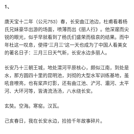
1
、
唐天宝十二年（公元753）春，长安曲江池边，杜甫看着杨
氏兄妹豪华出游的场面，喷薄而出《丽人行》。他深邃而尖
锐的眼光，似乎早就看到了杨氏们盛荣而极哀的结果。而中
年杜这一叹息，使得“三月三”这一天也成为了中国人看美女
的著名日子：三月三日天气新，长安水边多丽人。
长安乃十三朝王城，地处渭河平原核心，颇似江南，到处是
水，那方圆四十里的昆明池，刘彻的大型水军训练基地，虽
吼音嘹亮，也有桨声灯影，还有曲江池、浐河、灞河、太平
河、大环河等，皆清流汤汤，八水绕长安。
玄奘。空海。寒窑。汉瓦。
己亥春日，我在长安水边，捡拾千年故事碎片。