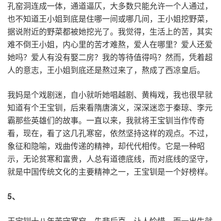
孔窑洞连成一体，通道逼仄，大多数只能允许一个人通过，
也不知道王小姐到底是住哪一间或哪几间，王小姐挖野菜，
据说附近的野菜都被她挖光了。我觉得，生活上的苦，其实
难不倒王小姐，内心里的苦才难熬，爱人在哪里？爱人还爱
她吗？爱人有没有娶二房？我的等待值得吗？然而，凭着超
人的意志，王小姐到底还是熬过来了，熬成了西凉皇后。
我妈是个戏剧迷，自小就听她唱越剧、黄梅戏，我也很早就
知道有个王宝钏，后来看隋唐演义，深深迷恋于秦琼、李元
霸那些英雄们的故事。一直以来，我就将王宝钏当作传奇
看，现在，看了这几孔寒窑，依然坚持这样的观点。不过，
象征和隐喻，戏曲传递的精神，却代代相传。它是一种昭
示，无论贫寒和富贵，人总有道德底线，而对底线的坚守，
就是中国传统文化的主要精神之一，王宝钏是一个好榜样。
5
、
王宝钏十八年苦守寒窑，先悲后喜，让人怜惜，而一出生就