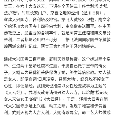
育王，在六十大寿这天，下诏在全国建三十座舍利塔以“弘
法护教”。时属长安门户、京畿之地的泾州（泾川旧称），
遂建大兴国寺、舍利塔及地宫。据《大藏经》记载，隋文帝
分给泾川大兴国寺十四粒佛舍利，由高僧奉送而至。在中国
佛教史上，最重要的舍利事件，就是阿育王建塔和隋文帝分
舍利，二者都与泾川密不可分——据《法国国家图书馆藏敦
煌西域文献》记载，阿育王第九塔建于泾州姑臧寺。
建成大兴国寺三百年后，武则天登基称帝。这个嫁过两个皇
帝、生过两个皇帝还嫌不过瘾，干脆自己做了皇帝的奇女
子，大概认为是佛祖菩萨保佑了她，终生笃信佛教。女人就
是女人，即便自诩“日月凌空，普照大地”，终究脱不掉女子
心性，即便念经，武则天也推崇以女性经变故事为主题的
《大云经》。武则天敕令诸州兴建大云寺，以珍藏“授记天
女未来做女王”的奇书《大云经》。于是，泾州大云寺在隋
代大兴国寺原址上兴建，动工之际，发现了地宫和佛骨舍
利，武则天视为大吉大利，大赐奇珍异宝，命工艺大师做成