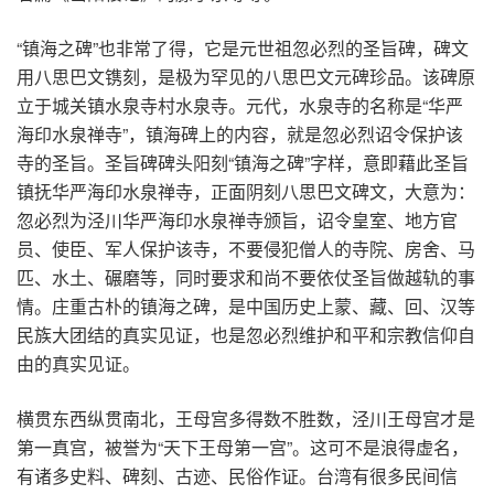
“镇海之碑”也非常了得，它是元世祖忽必烈的圣旨碑，碑文
用八思巴文镌刻，是极为罕见的八思巴文元碑珍品。该碑原
立于城关镇水泉寺村水泉寺。元代，水泉寺的名称是“华严
海印水泉禅寺”，镇海碑上的内容，就是忽必烈诏令保护该
寺的圣旨。圣旨碑碑头阳刻“镇海之碑”字样，意即藉此圣旨
镇抚华严海印水泉禅寺，正面阴刻八思巴文碑文，大意为：
忽必烈为泾川华严海印水泉禅寺颁旨，诏令皇室、地方官
员、使臣、军人保护该寺，不要侵犯僧人的寺院、房舍、马
匹、水土、碾磨等，同时要求和尚不要依仗圣旨做越轨的事
情。庄重古朴的镇海之碑，是中国历史上蒙、藏、回、汉等
民族大团结的真实见证，也是忽必烈维护和平和宗教信仰自
由的真实见证。
横贯东西纵贯南北，王母宫多得数不胜数，泾川王母宫才是
第一真宫，被誉为“天下王母第一宫”。这可不是浪得虚名，
有诸多史料、碑刻、古迹、民俗作证。台湾有很多民间信