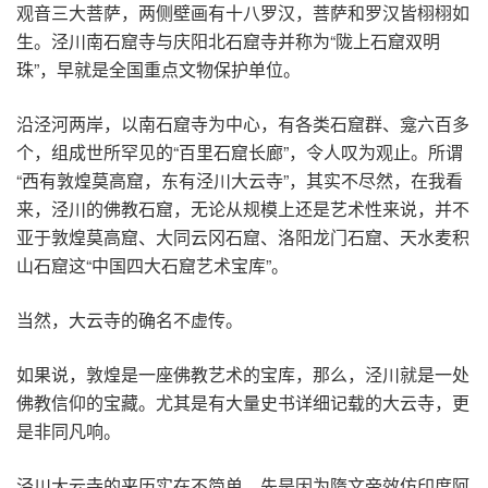
观音三大菩萨，两侧壁画有十八罗汉，菩萨和罗汉皆栩栩如
生。泾川南石窟寺与庆阳北石窟寺并称为“陇上石窟双明
珠”，早就是全国重点文物保护单位。
沿泾河两岸，以南石窟寺为中心，有各类石窟群、龛六百多
个，组成世所罕见的“百里石窟长廊”，令人叹为观止。所谓
“西有敦煌莫高窟，东有泾川大云寺”，其实不尽然，在我看
来，泾川的佛教石窟，无论从规模上还是艺术性来说，并不
亚于敦煌莫高窟、大同云冈石窟、洛阳龙门石窟、天水麦积
山石窟这“中国四大石窟艺术宝库”。
当然，大云寺的确名不虚传。
如果说，敦煌是一座佛教艺术的宝库，那么，泾川就是一处
佛教信仰的宝藏。尤其是有大量史书详细记载的大云寺，更
是非同凡响。
泾川大云寺的来历实在不简单。先是因为隋文帝效仿印度阿