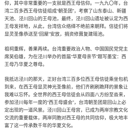
仰，其中非常重要的一支就是西王母信仰。一九九〇年，台
湾二百多西王母信徒组成“朝圣团”，考察了山东泰山、新疆
天池、泾川回山的王母池，最终，泾川回山遗址被认定为西
王母发祥地，从此，台湾信众络绎不绝前来朝拜。信徒们将
显灵圣像恭送至“回屋”安放，捐资修葺复建瑶池。
祖祠重辉，善果再续。台湾重要政治人物、中国国民党党主
席吴伯雄，为在泾川举办的首届“华夏母亲节”题写墨宝：西
王母乃华夏之尊母。
我抵达泾川的那天，正好台湾三百多位西王母信徒乘坐包机
到来，在西王母显灵神光圣像前，他们齐刷刷跪拜的景象让
我难以忘怀。全世界的西王母信徒会从四面八方纷至沓来，
参加泾川每年一度的“西王母盛会”，台湾朝圣团是回山上必
定出现的一道风景。泾川回山王母宫，已成为两岸宗教文化
交流的重要载体，两岸同胞对西王母的共同信仰，极大地丰
富了这一传承数千年的华夏文化。