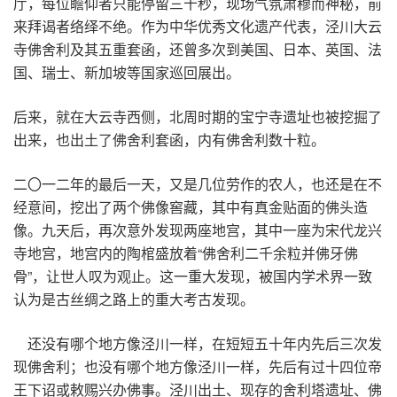
厅，每位瞻仰者只能停留三十秒，现场气氛肃穆而神秘，前
来拜谒者络绎不绝。作为中华优秀文化遗产代表，泾川大云
寺佛舍利及其五重套函，还曾多次到美国、日本、英国、法
国、瑞士、新加坡等国家巡回展出。
后来，就在大云寺西侧，北周时期的宝宁寺遗址也被挖掘了
出来，也出土了佛舍利套函，内有佛舍利数十粒。
二〇一二年的最后一天，又是几位劳作的农人，也还是在不
经意间，挖出了两个佛像窖藏，其中有真金贴面的佛头造
像。九天后，再次意外发现两座地宫，其中一座为宋代龙兴
寺地宫，地宫内的陶棺盛放着“佛舍利二千余粒并佛牙佛
骨”，让世人叹为观止。这一重大发现，被国内学术界一致
认为是古丝绸之路上的重大考古发现。
还没有哪个地方像泾川一样，在短短五十年内先后三次发
现佛舍利；也没有哪个地方像泾川一样，先后有过十四位帝
王下诏或敕赐兴办佛事。泾川出土、现存的舍利塔遗址、佛