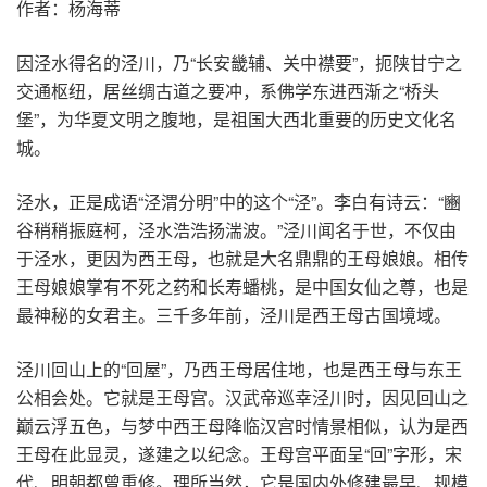
作者：杨海蒂
因泾水得名的泾川，乃“长安畿辅、关中襟要”，扼陕甘宁之
交通枢纽，居丝绸古道之要冲，系佛学东进西渐之“桥头
堡”，为华夏文明之腹地，是祖国大西北重要的历史文化名
城。
泾水，正是成语“泾渭分明”中的这个“泾”。李白有诗云：“豳
谷稍稍振庭柯，泾水浩浩扬湍波。”泾川闻名于世，不仅由
于泾水，更因为西王母，也就是大名鼎鼎的王母娘娘。相传
王母娘娘掌有不死之药和长寿蟠桃，是中国女仙之尊，也是
最神秘的女君主。三千多年前，泾川是西王母古国境域。
泾川回山上的“回屋”，乃西王母居住地，也是西王母与东王
公相会处。它就是王母宫。汉武帝巡幸泾川时，因见回山之
巅云浮五色，与梦中西王母降临汉宫时情景相似，认为是西
王母在此显灵，遂建之以纪念。王母宫平面呈“回”字形，宋
代、明朝都曾重修。理所当然，它是国内外修建最早、规模