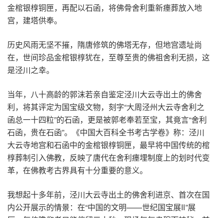
金棺银椁铜匣，再配以石函，将佛骨舍利重新瘗葬放入地
宫，建塔供奉。
历史风雨无坚不摧，隋唐修筑的佛塔无存，但地宫遗址尚
在，世间珍品金棺银椁犹在，至尊至贵的佛祖舍利无损，这
是泾川之幸。
当年，八十高龄的郭沫若亲自鉴定泾川大云寺出土的佛舍
利，将其评定为国宝级文物，刻字“大周泾州大云寺舍利之
函总一十四粒”的石函，更是被郭老奉若至宝，其竟言“舍利
石函，贵在石函”。《中国大百科全书考古学卷》称：泾川
大云寺地宫和石函中的金棺银椁铜匣，最早将中国传统的棺
椁葬制引入佛教，反映了唐代在舍利瘗埋制度上的划时代变
革，在佛教考古界具有十分重要的意义。
我想起十多年前，泾川大云寺出土的佛舍利进京、首次在国
内公开展示的情景：在“中国的文明——世纪国宝展Ⅱ”展