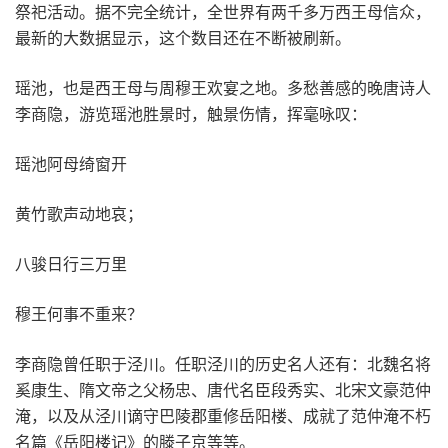
祭祀活动。据不完全统计，全世界有两千多万西王母信众，
最新的大数据显示，这个数目还在不断被刷新。
瑶池，也是西王母与周穆王欢宴之地。多愁善感的晚唐诗人
李商隐，游览瑶池胜景时，触景伤情，挥毫咏叹：
瑶池阿母绮窗开
黄竹歌声动地哀；
八骏日行三万里
穆王何事不重来？
李商隐曾任职于泾川。任职泾川的历史名人还有：北魏名将
奚康生、隋文帝之父杨忠、唐代名臣段秀实、北宋文豪范仲
淹，以及从泾川谪守巴陵郡重修岳阳楼、成就了范仲淹不朽
名篇《岳阳楼记》的滕子京等等。