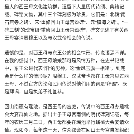
最大的西王母文化建筑群，遗留下大量历代诗颂、典籍记
载、碑铭文物，其中三个碑刻极为珍贵，它们是：北魏“南
石窟寺之碑”、宋“重修回山王母宫颂碑”、元“镇海之碑”。“一
碑三刻”的瑰宝级“重修回山王母宫颂碑”，碑文记述了有关西
王母宴请周穆王以及与汉武帝相会的传说。
遗憾的是，对西王母与东王公的相会情形，传说语焉不详。
在我的感觉中，西王母娘娘那可是风情万种，在史书记载
中，东王公是代表“阳”的男神，这“金风玉露一相逢”，到底
会是什么样的情形呢？周穆王、汉武帝也都在王母宫见过西
王母，不过官方舆论和民间传说对他们用的词是“拜谒”。既
是拜谒，自是执弟子礼甚恭。
回山南麓有瑶池，是西王母的宫庭，传说中的西王母办蟠桃
会大宴群仙之地。据出土于王母宫南侧的明代碑刻记载，每
年的农历三月三日，西王母都要在瑶池举行蟠桃大会宴请众
仙。现如今，每年这一天，信众都会在回山王母宫自发组织