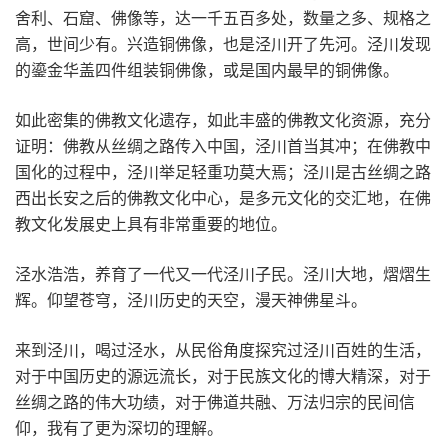
舍利、石窟、佛像等，达一千五百多处，数量之多、规格之
高，世间少有。兴造铜佛像，也是泾川开了先河。泾川发现
的鎏金华盖四件组装铜佛像，或是国内最早的铜佛像。
如此密集的佛教文化遗存，如此丰盛的佛教文化资源，充分
证明：佛教从丝绸之路传入中国，泾川首当其冲；在佛教中
国化的过程中，泾川举足轻重功莫大焉；泾川是古丝绸之路
西出长安之后的佛教文化中心，是多元文化的交汇地，在佛
教文化发展史上具有非常重要的地位。
泾水浩浩，养育了一代又一代泾川子民。泾川大地，熠熠生
辉。仰望苍穹，泾川历史的天空，漫天神佛星斗。
来到泾川，喝过泾水，从民俗角度探究过泾川百姓的生活，
对于中国历史的源远流长，对于民族文化的博大精深，对于
丝绸之路的伟大功绩，对于佛道共融、万法归宗的民间信
仰，我有了更为深切的理解。