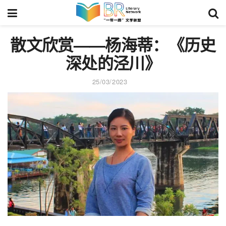
散文欣赏——杨海蒂：《
历史
深处的泾川
》
25/03/2023