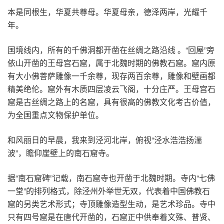
本是同根生，华夏共尊母。华夏母亲，德泽两岸，光耀千
年。
国境线内，所有的千佛洞都开凿在丝绸之路沿线 。“回屋”旁
依山开凿的王母宫石窟，属于北魏时期的佛教石窟。窟内原
有大小佛菩萨雕像一千余尊，现存两百余尊，雕像和壁画都
精美绝伦。窟外有木质四层凌云飞阁，十分庄严。王母宫石
窟是古丝绸之路上的名窟，具有很高的佛教文化考古价值，
为全国重点文物保护单位。
和风丽日的早晨，我来到泾河北岸，俯视“泾水浩浩扬湍
波”，瞻仰崖壁上的南石窟寺。
据“南石窟碑”记载，南石窟寺也开凿于北魏时期。寺内“七佛
一堂”的排列格式，除泾州外举世无双，代表着中国佛教石
窟的另类艺术形式；寺顶雕像造型生动，是艺术珍品。寺中
只有四号窟是在唐代开凿的，石窟正中供奉着文殊、普贤、