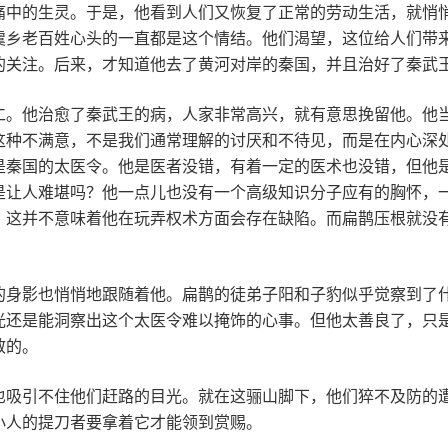
痛中的生灵。于是，他看到人们又恢复了正常的劳动生活，就悄
虞乡老百姓心头的一直都是这个情结。他们渴望，这位给人们带
的关注。后来，才知道他去了黄河对岸的秦国，并且治好了秦武
仁。他治愈了秦武王的病，人家非常高兴，就有意思挽留他。他
这种不满意，不是我们通常理解的讨厌和不待见，而是在内心深
是秦国的太医令。他是医者没错，有着一定的医术也没错，但他
是让人难堪吗？他一点儿也没有一个高级知识分子应有的胸怀，
，这并不意味着他在玩弄权术方面会存在缺陷。而扁鹊压根就没
的身影也悄悄地跟随着他。扁鹊的徒弟子阳和子豹似乎觉察到了
光还是能洞察出这个太医令难以掩饰的心事。但他太善良了，只
散的。
也吸引不住他们赶路的目光。就在这骊山脚下，他们猝不及防的
小人的提刀者要拿着它才能领到赏赐。