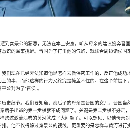
于遭到秦景公的猜忌，无法在本土安身，听从母亲的建议投奔晋
有意识的军事挑衅。晋国为了打击他的气焰，就联合周边诸侯国
。我们现在已经无法知道他是怎样去做保密工作的，反正他成功
面上的事，而他这样的行为又终究是掩盖不住的。在这个前提下
平公封为了“晋侯”。
多历史细节。我们要知道，秦后子的母亲是晋国的女儿，晋国当
，秦后子出逃的第一步棋就不成问题了。关键是第二步棋不好走
怎样跨过激流浪卷的黄河就成了大问题了。可以想见，以他母亲
安排。他不仅得躲过秦景公的视线，更重要的是怎样与黄河进行