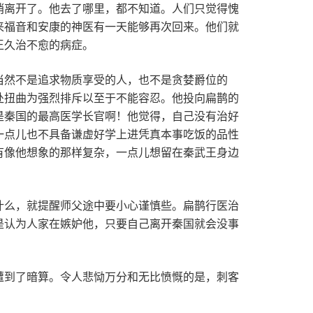
悄离开了。他去了哪里，都不知道。人们只觉得愧
来福音和安康的神医有一天能够再次回来。他们就
王久治不愈的病症。
当然不是追求物质享受的人，也不是贪婪爵位的
处扭曲为强烈排斥以至于不能容忍。他投向扁鹊的
是秦国的最高医学长官啊！他觉得，自己没有治好
一点儿也不具备谦虚好学上进凭真本事吃饭的品性
有像他想象的那样复杂，一点儿想留在秦武王身边
什么，就提醒师父途中要小心谨慎些。扁鹊行医治
是认为人家在嫉妒他，只要自己离开秦国就会没事
遭到了暗算。令人悲恸万分和无比愤慨的是，刺客