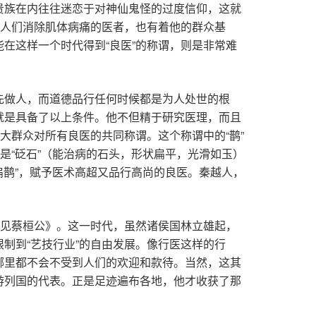
贵族在内往往迷恋于对神仙鬼怪的过度信仰，这就
为人们消除肌体病痛的医者，也有着他的群众基
在这样一个时代得到“良医”的称谓，则是非常难
先做人，而道德品行任何时候都是为人处世的根
就是具备了以上条件。他不但精于研究医理，而且
大群众对所有良医的共同称谓。这个称谓中的“鹊”
是“砭石”（能治病的石头，形状扁平，光滑如玉）
扁鹊”，赋予医术高超又品行高尚的良医。秦越人，
鹊见蔡桓公》。这一时代，虽然诸侯国林立雄起，
制到“艺技行业”的自由发展。像行医这样的行
哪里都不会不受到人们的欢迎和款待。当然，这其
游列国的代表。正是足迹遍布各地，他才收获了那