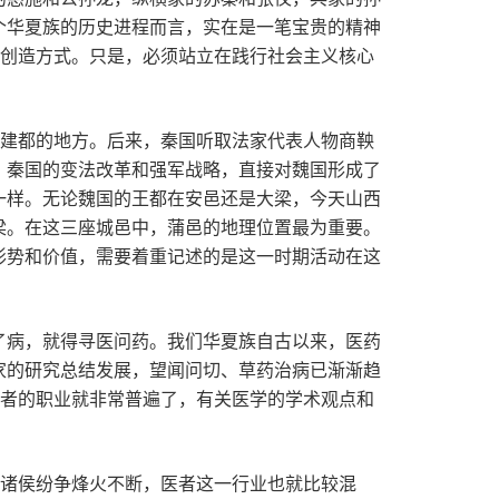
个华夏族的历史进程而言，实在是一笔宝贵的精神
化创造方式。只是，必须站立在践行社会主义核心
经建都的地方。后来，秦国听取法家代表人物商鞅
。秦国的变法改革和强军战略，直接对魏国形成了
一样。无论魏国的王都在安邑还是大梁，今天山西
梁。在这三座城邑中，蒲邑的地理位置最为重要。
形势和价值，需要着重记述的是这一时期活动在这
了病，就得寻医问药。我们华夏族自古以来，医药
家的研究总结发展，望闻问切、草药治病已渐渐趋
医者的职业就非常普遍了，有关医学的学术观点和
于诸侯纷争烽火不断，医者这一行业也就比较混