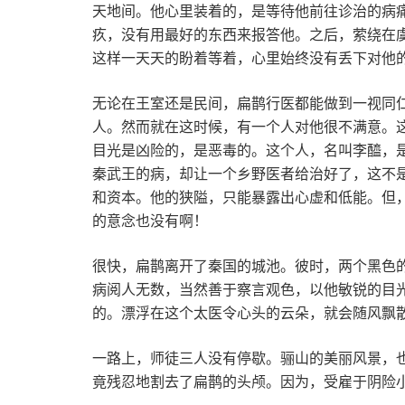
天地间。他心里装着的，是等待他前往诊治的病
疚，没有用最好的东西来报答他。之后，萦绕在
这样一天天的盼着等着，心里始终没有丢下对他
无论在王室还是民间，扁鹊行医都能做到一视同
人。然而就在这时候，有一个人对他很不满意。
目光是凶险的，是恶毒的。这个人，名叫李醯，
秦武王的病，却让一个乡野医者给治好了，这不
和资本。他的狭隘，只能暴露出心虚和低能。但
的意念也没有啊！
很快，扁鹊离开了秦国的城池。彼时，两个黑色
病阅人无数，当然善于察言观色，以他敏锐的目
的。漂浮在这个太医令心头的云朵，就会随风飘
一路上，师徒三人没有停歇。骊山的美丽风景，
竟残忍地割去了扁鹊的头颅。因为，受雇于阴险