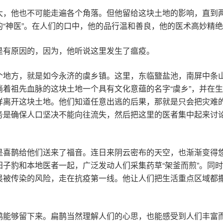
大，他也不可能走遍各个角落。但他留给这块土地的影响，直到
“神医”。在人们的口中，他的品行温和善良，他的医术高妙精
是有原因的，因为，他听说这里发生了瘟疫。
个地方，就是如今永济的虞乡镇。这里，东临盬盐池，南屏中条
着祖先血脉的这块土地一个具有文化意蕴的名字“虞乡”，并在
样离开这块土地。他们知道任意出逃的后果，那就是只会把灾难
务是确保人口坚决不能向往流失，然后把这里的医者集中起来讨
是喜鹊给他们送来了福音。连日来阴云密布的天空，也渐渐变得
子豹和本地医者一起，广泛发动人们采集药草“架釜而煎”。同时
畏被传染的风险，走在抗疫第一线。他让人们把生活重点区域都
鹊能够留下来。扁鹊当然理解人们的心思，也能感受到人们丰富