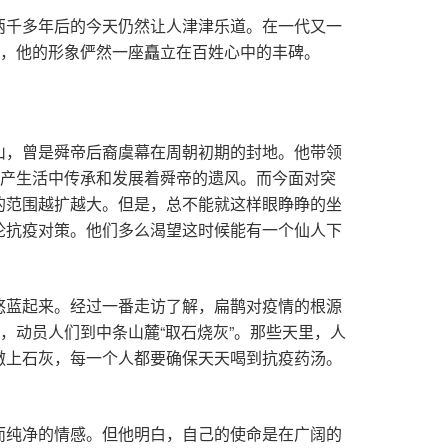
两千多年后的今天仍然让人津津乐道。在一代又一
绝，他的形象俨然一座矗立在百姓心中的丰碑。
山，曾是舜帝后裔虞幕在周朝初期的封地。他带领
生产生活中传承和发展着舜帝的遗风。而今面对突
的范围越扩越大。但是，总不能就这样眼睁睁的坐
论抗疫对策。他们多么渴望这时候能有一个仙人下
悠蓝起来。经过一番走访了解，扁鹊对疫情的根源
，动员人们到中条山麓“取石烧灰”。那些天里，人
撒上石灰，每一个人都要确保天天喝到抗疫药汤。
而纯净的情感。但他明白，自己的使命是在广阔的