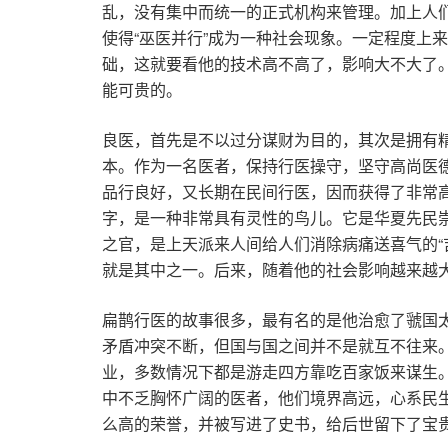
乱，没有集中而统一的正式机构来管理。加上人
使得“巫医并行”成为一种社会现象。一定程度上
础，这就要看他的技术高不高了，影响大不大了。
能可贵的。
良医，首先是不以过分谋财为目的，其次是拥有
本。作为一名医者，保持行医操守，坚守高尚医
品行良好，又长期在民间行医，因而获得了非常高
字，是一种非常具有灵性的鸟儿。它是华夏先民崇
之官，是上天派来人间给人们消除病痛送喜气的“
就是其中之一。后来，随着他的社会影响越来越大
扁鹊行医的故事很多，最有名的是他治愈了虢国太
矛盾冲突不断，但国与国之间并不是就互不往来。
业，多数情况下都是游走四方靠吃百家饭来谋生
中不乏胸怀广阔的医者，他们境界高远，心系民
么高的荣誉，并被写进了史书，给后世留下了宝