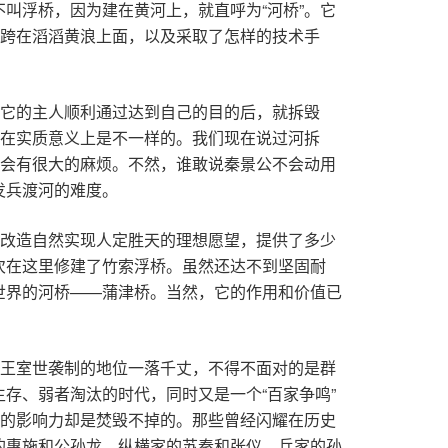
叫浮桥，因为建在黄河上，就直呼为“河桥”。它
横跨在滔滔黄浪上面，以及采取了怎样的技术手
在它的主人顺利通过达到自己的目的后，就拆毁
桥在实质意义上是不一样的。我们现在说过河拆
就会有很大的麻烦。不然，谁敢说秦景公不会动用
发兵渡河的难度。
民改造自然实现人定胜天的理想愿望，提供了多少
次在这里修建了竹索浮桥。虽然还达不到坚固耐
世界的河桥——蒲津桥。当然，它的作用和价值已
周王室世袭制的地位一落千丈，不得不面对的是群
存、弱者淘汰的时代，同时又是一个“百家争鸣”
化的影响力却是焚毁不掉的。那些曾经闪耀在历史
的惠施和公孙龙，纵横家的苏秦和张仪，兵家的孙