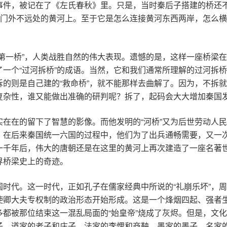
件，被记在了《左氏春秋》里。只是，当时秦后子搭建的桥还不
西门外不远处的黄河上。至于它是怎么连接黄河东西两岸，怎么
第一桥”，人类战胜自然的伟大表现。遗憾的是，这样一座桥梁
一个“过河拆桥”的成语。当然，它和我们通常所理解的过河拆
的则是自己建的“救命桥”，就不能那样去曲解了。因为，不拆
复杂性，谁又能做出准确的研判呢？拆了，起码会大大增加秦国
在在的留下了智慧的影像。而他发明的“河桥”又为后世劳动人
，在后来秦国统一六国的过程中，他们为了出兵通畅需要，又一
一千年后，伟大的唐朝还是在这里的黄河上再次建造了一座名著
界桥梁史上的奇迹。
时代。这一时代，正如孔子在儒家经典中所说的“礼崩乐坏”，
卿大夫专权制的政治形态开始形成。这是一个烽烟四起、强者生
都被那位结束这一混乱局面的“始皇帝”烧成了灰烬。但是，文
子，道家的老子和庄子，法家的李悝和商鞅，墨家的墨子，名家