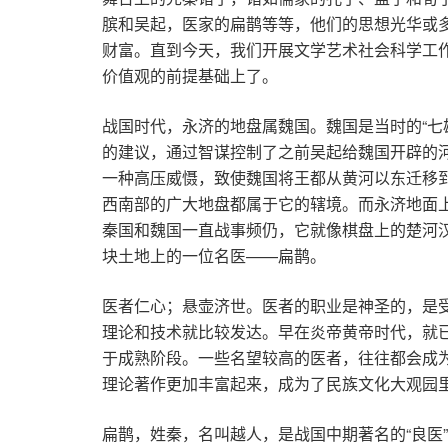
膑和吴起，医家的扁鹊等等，他们的思想光华或
财富。直到今天，我们开展文学艺术社会科学工作
价值观的前提基础上了。
战国时代，永济的地盘属魏国。魏国是当时的“七
的建议，通过智谋控制了之前吴起给魏国开辟的
一种高压威慑，致使魏国将王都从黄河以东迁移
西南部的广大地盘都属于它的辖境。而永济地面
秦国和魏国一直战事频仍，它就像棋盘上的楚河
块土地上的一位名医——扁鹊。
医者仁心；悬壶济世。医者的职业是神圣的，是
理论和技术就比较发达。早在炎帝黄帝时代，就
于成熟阶段。一些名望较高的医者，往往都会成为
理论著作更加丰富起来，成为了民族文化大观园
扁鹊，姓秦，名叫越人，是战国中期著名的“良医