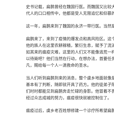
史书记载，扁鹊曾经在魏国行医。而魏国又比较
代人的口口相传中，他都是受人无限追忆和仰慕的
这一年，扁鹊来到了魏国的永济一带行医。当然
扁鹊来了，来到了疫情的爆发点和高风险区。这
他的族人在这里农耕稼穑，繁衍生息，赋予了流淌
如其来的瘟疫灾难，这里的人们又不能像逃荒一
以待毙吧？他们当然在行动，在想办法，首要任
凡，赐给每一个人一滴救命的圣水。
当人们听到扁鹊到来的消息，整个虞乡地面就像
基本有了判断，随即就开具了药方。他的徒弟子阳
们时时都能见到扁鹊奔走忙碌的身影。他冒着不
经过众志成城的努力，瘟疫很快就被控制住了。
瘟疫过后，虞乡老百姓想修建一个诊疗所希望扁