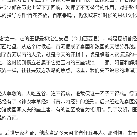
多或少都在历史上留下了回响，发挥了不可替代的作用。对于整
的指导方针“百花齐放，百家争鸣”，仍汲取着那时候的思想文
雄”之一，它的王都最初定在安邑（今山西夏县），就是夏朝曾
河西地盘。从这个时候起，黄河便成了秦国和魏国的天然分界线
到了黄河以南的大梁，就是今天的开封市，像是躲避人家远远的
上，这时候则矗立着属于它范围内的三座城池——蒲、阳晋和解
汉界一样，往往是双方攻略的焦点。这里，我们先不说它的地理
受人尊敬的。人吃五谷，谁不得病，谁敢保证一辈子不得病。得
已经有了《神农本草经》《黄帝内经》的雏形。后来经过先秦医
诸侯国卿大夫的座上客，有的甚至被备为“御用”。到了汉朝，
里的奇葩。
”。后世史家考证，他应当是今天河北省任丘县人。那时候，由