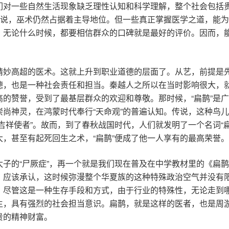
们对一些自然生活现象缺乏理性认知和科学理解，整个社会包括
来说，巫术仍然占据着主导地位。但一些真正掌握医学之道，能
无论什么时候，都要相信群众的口碑就是最好的评价。因而，能
精妙高超的医术。这就上升到职业道德的层面了。从艺，前提是
德，也是一种社会责任和担当。秦越人之所以在当时影响很大，
的赞誉，受到了最基层群众的欢迎和尊敬。那时候，“扁鹊”是广
尚神灵，在鸿蒙时代奉行“天命观”的普遍认知。传说，这种鸟儿
吉祥使者”。故而，到了春秋战国时代，人们就发明了一个名词“
，甚至有起死回生之术，“扁鹊”便成了他一人享有的最高荣誉。
子的“尸厥症”，再一个就是我们现在普及在中学教材里的《扁
应该承认，这时候弥漫整个华夏族的这种特殊政治空气并没有限
。尽管这是一种生存手段和方式，由于行业的特殊性，无论走到
生，具有强烈的社会担当意识。扁鹊，就是这样的医者，也是周
贵的精神财富。