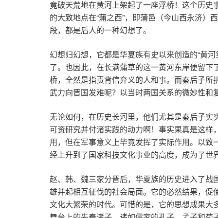
竟破天荒地在黄河上架起了一座浮桥！这个历史事
的大致地点在“蒲之西”，即蒲邑（今山西永济）
段，都是后人的一种幻想了。
幻想归幻想，它都是华夏族有史以来创造的“黄河
了。也因此，在长满蒲草的这一黄河东岸便留下了
桥，全然是指责背信弃义的人和事。而秦后子所拆
武力向晋国发难呢？以当时两国关系的微妙性和
无论如何，在历史长河里，他们尤其是秦后子实实
可资研究并付诸实践的动力啊！事实果真是这样
用，但在军事意义上毕竟发挥了实际作用。以致
经上升到了国家科技文化事业的高度，成为了世
赵、韩、魏三家分晋后，华夏族的历史进入了战国
雄并起相互征伐的社会局面。它的必然结果，促使
文化大繁荣的时代。可惜的是，它的思想成果大多
舞台上的先秦诸子，诸如儒家的孔子、孟子和荀