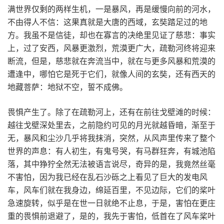
满世界仅剩的两样生机，一是暴风，再是缓慢向前的河水，
不由得人不信：这果真就是大唐的西域，玄奘踏足过的地
方。我虽不是信徒，却也在寡言的决绝里见证了慈悲：事实
上，过了安西，风暴更激烈，荒漠更广大，疏勒河终将迎来
断流，但是，慈悲就在奔流当中，就在与更多风暴和荒漠的
遭逢中，哪怕它是死于它们，就像人间的玄奘，还有西天的
地藏菩萨：地狱不空，誓不成佛。
畏惧产生了。除了在疏勒河上，还有在前往戈壁滩的时候：
越往戈壁深处里去，之前隐约可见的月光就越昏暗，渐至于
无，暴风和尘沙几乎将我抹消，突然，从风声里传来了整个
世界的声息：有人初生，有鬼号哭，有马群狂奔，有城池陷
落，其中狰狞全然无法被语言说尽，奇异的是，我竟然丝毫
不害怕，因为我已经在乱石沙砾之上看见了巨大的发电风
车，风车们就在我身边，绵延百里，不见边际，它们的桨叶
急速旋转，似乎是在世一日就绝不止息，于是，害怕在更庄
重的畏惧前退避了，是的，我先于害怕，低首在了风车桨叶