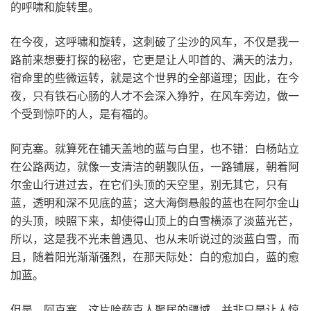
的呼啸和旋转里。
在今夜，这呼啸和旋转，这刺破了尘沙的风车，不仅是我一
路前来想要打探的秘密，它更是让人叩首的、满天的法力，
宿命里的些微运转，就是这个世界的全部道理；因此，在今
夜，只有铁石心肠的人才不会深入狰狞，在风车旁边，做一
个受到惊吓的人，是有福的。
阿克塞。就算死在铺天盖地的蓝与白里，也不错：白杨站立
在公路两边，就像一支清洁的朝觐队伍，一路铺展，朝着阿
尔金山行进过去，在它们头顶的天空里，别无其它，只有
蓝，透明和深不见底的蓝；这大海倒悬般的蓝也在阿尔金山
的头顶，映照下来，却使得山顶上的白雪横添了淡蓝光芒，
所以，这是我不光未曾遇见、也从未听说过的淡蓝白雪，而
且，随着阳光渐渐强烈，在那天际处：白的愈加白，蓝的愈
加蓝。
但是，阿克塞，这片哈萨克人聚居的疆域，并非只是让人惊