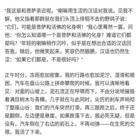
“我这是和菩萨亲近呢。”喇嘛用生涩的汉话对我说。见我不
解，他又指着那群就在我们头顶上徘徊不去的野鸽子说：
“它们，可能是菩萨和活佛的化身啊！”我心里蓦然一震，问
他：“你怎么知道哪一个是菩萨和活佛的化身？难道它们都
是吗？”年轻的喇嘛稍作沉吟，似乎是在想出合适的汉话回
答我，随后，他微笑起来，笑容仍然腼腆，汉话也仍然生
涩：“如果它们都是，不是很好吗？”
正午时分，冻雨愈加密集，我的行路也愈加泥泞、湿滑和艰
困，汽车在盘山公路上拼命攀爬的时候，我可以清晰地看
见：对面的山坡上，泥石流正在呼啸而下，不由分说地摧毁
着满目树木与青稞。几乎就在与此同时，尖厉的刹车声响彻
了整座山谷：我们的汽车突然打滑，再三踉跄之后，终于还
是翻倒，左边便是悬崖，如果跌落下去，我必死无疑，但是
没有，汽车倒在了右边的岩石上，不再动弹——在生死的交
限，我活了下来。