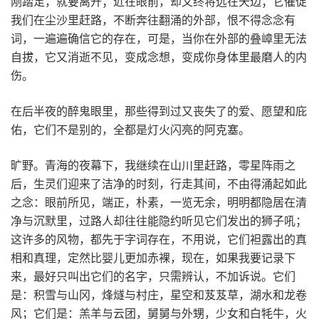
刚踏足，就要离开；近在眼前，却又终将远在天边；它催促
我们在尘沙里赶路，不断奔往翻涌的外部，恨不得念念有
词，一遍遍确信它的存在，可是，当你在外部的叠嶂里无法
自拔，它又消逝不见，变成念想，变成你身体里最磨人的内
伤。
在后半夜的醉鬼眼里，那些得到过又丧失了的爱、愿望和庇
佑，它们不是别的，全都是灯火闪亮的阿克塞。
旷野。青海的夜幕下，我继续在山川里赶路，零星阵雨之
后，生灵们迎来了洁净的时刻，行走其间，不由得涌起如此
之念：眼前所见，端正，朴素，一览无余，明明都隐居在清
净与沉默里，过路人却往往能隐约听见它们发出的狮子吼；
这许多的风物，都先于字词存在，不用说，它们袒露出的真
相和真理，定然比婴儿更加赤裸，现在，如果我要记录下
来，最好只叫出它们的名字，只需辨认，不加诉说。它们
是：积雪与山冈，烽燧与村庄，星空和芨芨草，湖水和龙卷
风；它们是：羔羊与云团，舅舅与外甥，少女和白牦牛，火