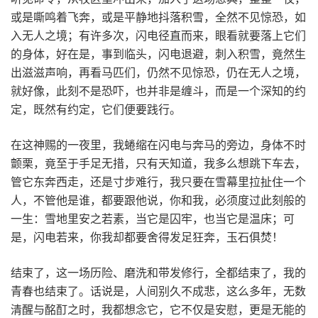
或是嘶鸣着飞奔，或是平静地抖落积雪，全然不见惊恐，如
入无人之境；有许多次，闪电径直而来，眼看就要落上它们
的身体，好在是，事到临头，闪电退避，刺入积雪，竟然生
出滋滋声响，再看马匹们，仍然不见惊恐，仍在无人之境，
就好像，此刻不是恐吓，也并非是缠斗，而是一个深知的约
定，既然有约定，它们便要践行。
在这神赐的一夜里，我蜷缩在闪电与奔马的旁边，身体不时
颤栗，竟至于手足无措，只有天知道，我多么想跳下车去，
管它东奔西走，还是寸步难行，我只要在雪幕里拉扯住一个
人，不管他是谁，都要跟他说，你和我，必须度过此刻般的
一生：雪地里安之若素，当它是囚牢，也当它是温床；可
是，闪电若来，你我却都要舍得发足狂奔，玉石俱焚！
结束了，这一场历险、磨洗和带发修行，全都结束了，我的
青春也结束了。话说是，人间别久不成悲，这么多年，无数
清醒与酩酊之时，我都想念它，它不仅是安慰，更是无能的