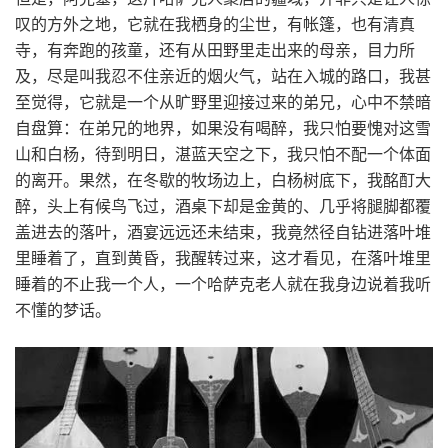
叹的方外之地，它就在我栖身的尘世，有帐篷，也有清真
寺，有奔跑的孩童，还有从田野里走出来的母亲，目力所
及，尽是叫我忍不住亲近的烟火气，站在入城的路口，我甚
至觉得，它就是一个从旷野里迎接过来的弟兄，心中不禁暗
自盘算：在弟兄的地界，如果没有喝醉，我只怕要愧对这雪
山和白杨，待到明日，湛蓝天空之下，我只怕不配一个体面
的离开。果然，在冬歇的牧场边上，白杨树底下，我酩酊大
醉，头上有候鸟飞过，酒桌下却是金黄的、几乎将腿脚都覆
盖进去的落叶，酒宴远远还未结束，我竟然径自钻进落叶堆
里睡着了，直到黄昏，我醒转过来，这才看见，在落叶堆里
睡着的不止我一个人，一个哈萨克老人就在我身边说着我听
不懂的梦话。