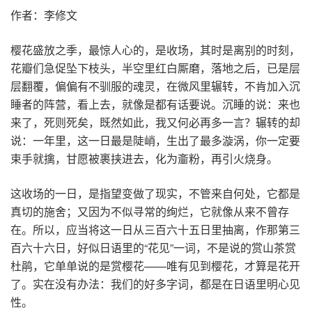
作者：李修文
樱花盛放之季，最惊人心的，是收场，其时是离别的时刻，
花瓣们急促坠下枝头，半空里红白厮磨，落地之后，已是层
层翻覆，偏偏有不驯服的魂灵，在微风里辗转，不肯加入沉
睡者的阵营，看上去，就像是都有话要说。沉睡的说：来也
来了，死则死矣，既然如此，我又何必再多一言？辗转的却
说：一年里，这一日最是陡峭，生出了最多漩涡，你一定要
束手就擒，甘愿被裹挟进去，化为齑粉，再引火烧身。
这收场的一日，是指望变做了现实，不管来自何处，它都是
真切的施舍；又因为不似寻常的绚烂，它就像从来不曾存
在。所以，应当将这一日从三百六十五日里抽离，作那第三
百六十六日，好似日语里的“花见”一词，不是说的赏山茶赏
杜鹃，它单单说的是赏樱花——唯有见到樱花，才算是花开
了。实在没有办法：我们的好多字词，都是在日语里明心见
性。