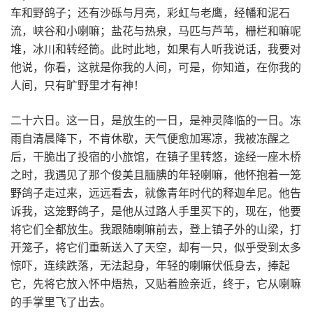
车和野鸽子；还有沙砾与月亮，彩虹与老鹰，经幡和泥石
流，峡谷和小喇嘛；盐花与热泉，马匹与芦苇，栅栏和嘛呢
堆，冰川和转经筒。此时此地，如果有人听我说话，我要对
他说，你看，这就是你我的人间，可是，你知道，在你我的
人间，只有旷野里才有神！
二十六日。这一日，是放生的一日，是神灵降临的一日。冻
雨自清晨降下，不肯休歇，天气便愈加寒凉，我被冻醒之
后，干脆出了投宿的小旅馆，在镇子里转悠，途经一座木桥
之时，我遇见了那个俊美且腼腆的年轻喇嘛，他怀抱着一笼
野鸽子走过来，远远看去，就像青年时代的释迦牟尼。他告
诉我，这笼野鸽子，是他从过路人手里买下的，现在，他要
将它们全都放生。我跟随喇嘛前去，登上镇子外的山梁，打
开笼子，将它们重新送入了天空，却有一只，似乎受到太多
惊吓，连续跌落，无法起身，年轻的喇嘛伏低身去，捧起
它，先将它放入怀中焐热，又贴着脸亲近，终于，它从喇嘛
的手掌里飞了出去。