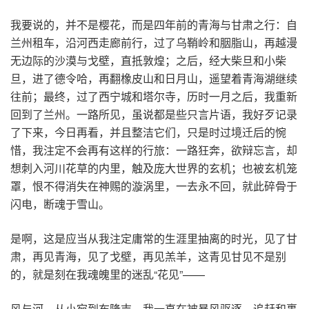
我要说的，并不是樱花，而是四年前的青海与甘肃之行：自
兰州租车，沿河西走廊前行，过了乌鞘岭和胭脂山，再越漫
无边际的沙漠与戈壁，直抵敦煌；之后，经大柴旦和小柴
旦，进了德令哈，再翻橡皮山和日月山，遥望着青海湖继续
往前；最终，过了西宁城和塔尔寺，历时一月之后，我重新
回到了兰州。一路所见，虽说都是些只言片语，我好歹记录
了下来，今日再看，并且整洁它们，只是时过境迁后的惋
惜，我注定不会再有这样的行旅：一路狂奔，欲辩忘言，却
想刺入河川花草的内里，触及庞大世界的玄机；也被玄机笼
罩，恨不得消失在神赐的漩涡里，一去永不回，就此碎骨于
闪电，断魂于雪山。
是啊，这是应当从我注定庸常的生涯里抽离的时光，见了甘
肃，再见青海，见了戈壁，再见羔羊，这青见甘见不是别
的，就是刻在我魂魄里的迷乱“花见”——
风与河。从小宛到布隆吉，我一直在被暴风驱逐、追赶和裹