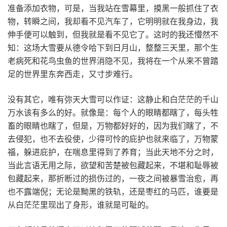
准备添加衣物，可是，当我站在雪幕里，摸黑一般抓住了衣
物，转瞬之间，我却看不见汽车了，它明明就在我身边，我
伸手便可以触到，但我就是看不见它了。这时的我还懵然不
知：这场大雪要从德令哈下到日月山，整整三天里，那个生
老病死和花鸟虫鱼的世界消隐不见，我将在一个从来不曾踏
足的世界里东奔西走，又寸步难行。
没有其它，唯有弥天大雪可以作证：这静止和白茫茫的千山
万水该有多么的好。就像是：每个人的眼睛都瞎了，每头牲
畜的眼睛也瞎了，但是，万物都好好的，因为我们瞎了，不
去侵犯，也不去役使，少得可怜的庇护也就来临了，万物蒙
福，躲进庇护，在喘息里得到了养育；当此天地不分之时，
当此言语无用之际，欲望和苦楚被包藏起来，不堪和耻辱被
包藏起来，那折断过的损伤过的，一夜之间被暴雪治愈，再
也不露端倪；无论是黝黑的铁轨，还是枣红的马匹，谁要是
从白茫茫里现出了身形，谁就是可耻的。