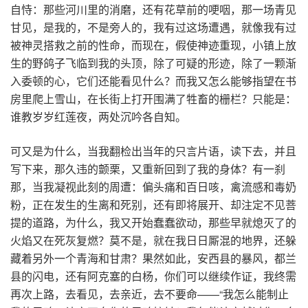
自恃：那些河川里的消磨，还有花草前的哽咽，那一场青见
甘见，是我的，不是旁人的，我有过这场遭遇，就像我有过
被神灵搭救之前的性命，而现在，假使神迹重现，小镇上放
生的野鸽子飞临到我的头顶，除了可疑的形迹，除了一颗渐
入委顿的心，它们还能看见什么？而我又怎么能够指望在书
房里爬上雪山，在长街上打开围满了牲畜的栅栏？只能是：
谁教岁岁红莲夜，两处沉吟各自知。
可又是为什么，当我翻检出当年的只言片语，读下去，并且
写下来，那久违的颤栗，又重新回到了我的身体？有一刹
那，当我凝视此刻的周遭：偏头痛和百日咳，禽流感和毒奶
粉，正在发生的生离和死别，还有即将展开、却注定不见菩
提的道路，为什么，我又开始蠢蠢欲动，那些早就熄灭了的
火焰又在死灰复燃？莫不是，就在我日日厮混的地界，还躲
藏着另外一个青海和甘肃？果然如此，安西县的暴风，都兰
县的闪电，还有阿克塞的白杨，你们可以继续作证，我终需
再次上路，去看见，去亲近，去不要命——“我怎么能制止