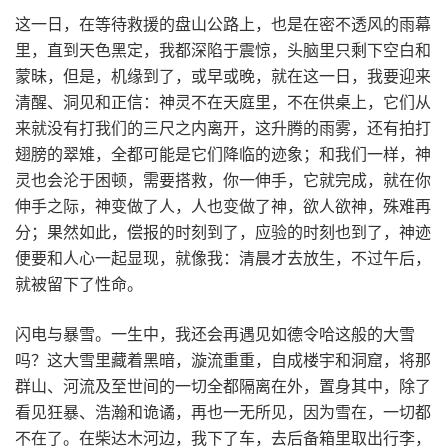
这一日，在等待救援的盘山公路上，也是在密不透风的雨幕
里，直到天色黑定，我都深陷于震惊，头脑里只剩下空白和
蒙昧，但是，机缘到了，或早或晚，就在这一日，我要迎来
清醒、洞见和正信：神灵不在天庭里，不在供桌上，它们从
来就没有打我们的三尺之内离开，这升腾的雨雾，还有拍打
翅膀的翠雉，全都可能是它们降临的迹象；和我们一样，神
灵也会沦于困顿，需要搭救，你一伸手，它就完成，就在你
伸手之际，神变做了人，人也变做了神，欲人欲神，殊难再
分；果然如此，偿报的时刻到了，应验的时刻也到了，神迹
便要和人心一起显现，就像我：清晨才去放生，不过午后，
就被留下了性命。
闪电与暴雪。一生中，我还会再遇见如德令哈这般的大雪
吗？这大雪里藏着黑暗，漩流重重，自成楼宇和洞窟，将那
群山、河流及至世间的一切全都隔离在外，置身其中，除了
看见狂暴、浩瀚和诡谲，再也一无所见，因为雪在，一切都
不在了。在柴达木河边，我下了车，去后备箱里取出行李，