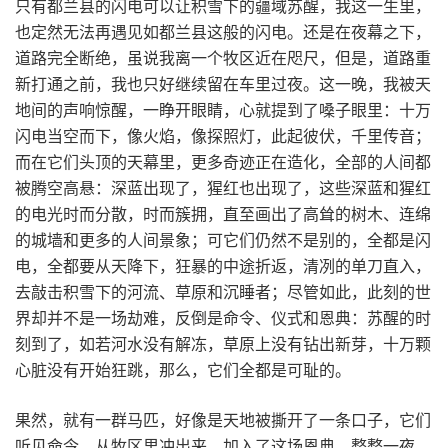
只有都兰县的闪电可以让积雪下的疆域苏醒，我这一生里，
也定然无法再遇见如都兰县这般的闪电。还是在夜幕之下，
道路完全断绝，虽说我离一个牧区近在咫尺，但是，道路重
新打通之前，我也只好继续留在车里过夜。这一晚，我被天
地间的声响惊醒，一睁开眼睛，心就提到了嗓子眼里：十万
闪电当空而下，像火焰，像探照灯，此起彼伏，千里传音；
而在它们头顶的天幕里，更多奇迹正在造化，全部的人间都
被腾空高悬：深蓝出现了，猩红也出现了，这些深蓝和猩红
的电光时而分散，时而簇拥，直至画出了高耸的树木、连绵
的城墙和更多的人间景象；可它们仍然不是别的，全都是闪
电，全都要从天降下，狂暴的中途折返，清冽的单刀直入，
去敲击积雪下的河流、草原和沉睡者；尽管如此，此刻的世
界却并不是一场劫难，反倒是命令、仪式和恩典：苏醒的时
刻到了，如若河水没有解冻，草原上没有钻出新芽，十万颗
心脏没有开始狂跳，那么，它们全都是可耻的。
果然，就有一群马匹，好像是天地被撕开了一条口子，它们
听见命令，从牧区里冲出来，加入了这场恩典，整整一夜，