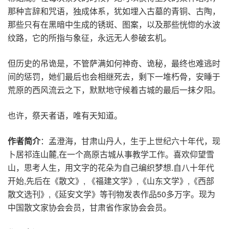
那种言辞和咒语，独成体系，犹如埋入古墓的青铜、古陶，
那些只有在黑暗中生成的锈斑、图案，以及那些恍惚的水波
纹路，它的所指与象征，永远无人参破玄机。
但历史的吊诡是，不管萨满如何神奇、诡秘，最终也难逃时
间的惩罚，她们最后也会相继死去，剩下一堆朽骨，安睡于
荒原的西风流云之下，默默地守候着古城的最后一抹夕阳。
也许，祭天者语，唯有天知道。
作者简介
：孟澄海，甘肃山丹人，生于上世纪六十年代，现
卜居祁连山麓,在一个高原古城从事教学工作。喜欢仰望雪
山，思考人生，用文字的花朵为自己编织梦想.自八十年代
开始,先后在《散文》, 《福建文学》,《山东文学》,《西部
散文选刊》,《延安文学》等刊物发表作品50多万字。现为
中国散文家协会会员，甘肃省作家协会会员。