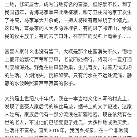
土地，修筑屋舍，成为当地有名的富豪，但好景不长，到了
民国初年，青海马家军来此地征粮，跟守卫庄园的家丁发生
了冲突，马家军大开杀戒，一把火将所有房屋烧了个精光，
这以后，富豪家的人大多隐姓埋名，有的进了祁连山，给藏
民的牧主放羊；有的去了口外，在茫茫的戈壁上淘金子……
富豪人家什么也没有留下。大概是那个庄园消失不久，宅地
上便开始繁衍芦苇和野草，老鼠四处横行，将洞穴一直打通
到废墟深处。野兔在枯草里做巢，生儿育女，过着无忧无虑
的生活。人烟消失，恍惚如梦。只有河水在不远处流淌，静
静的水波映照着芦苇寂寞的影子。
大约是上世纪八十年代，我在一本当地文化人写的村志上，
发现了富豪人家后代的蛛丝马迹，据书上的文字记述，这家
人姓高，家族后代有一部分流浪在新疆哈密，现在依然有在
世的老人，不过他们已经变更了姓氏，大多种地或做买卖，
生活并不富裕。直到2019年，我回乡探亲，在一个非常偶