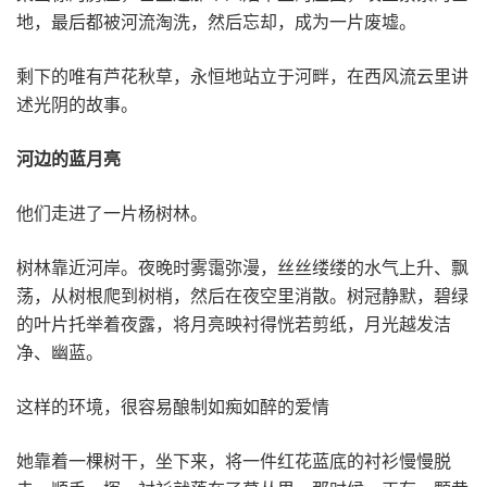
地，最后都被河流淘洗，然后忘却，成为一片废墟。
剩下的唯有芦花秋草，永恒地站立于河畔，在西风流云里讲
述光阴的故事。
河边的蓝月亮
他们走进了一片杨树林。
树林靠近河岸。夜晚时雾霭弥漫，丝丝缕缕的水气上升、飘
荡，从树根爬到树梢，然后在夜空里消散。树冠静默，碧绿
的叶片托举着夜露，将月亮映衬得恍若剪纸，月光越发洁
净、幽蓝。
这样的环境，很容易酿制如痴如醉的爱情
她靠着一棵树干，坐下来，将一件红花蓝底的衬衫慢慢脱