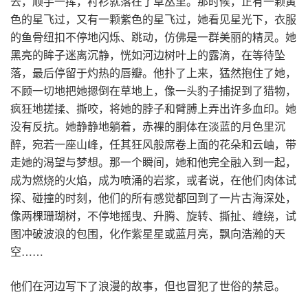
去，顺手一挥，衬衫就落在了草丛里。那时候，正有一颗黄
色的星飞过，又有一颗紫色的星飞过，她看见星光下，衣服
的鱼骨纽扣不停地闪烁、跳动，仿佛是一群美丽的精灵。她
黑亮的眸子迷离沉静，恍如河边树叶上的露滴，在等待坠
落，最后停留于灼热的唇瓣。他扑了上来，猛然抱住了她，
不顾一切地把她摁倒在草地上，像一头豹子捕捉到了猎物，
疯狂地搓揉、撕咬，将她的脖子和臂膊上弄出许多血印。她
没有反抗。她静静地躺着，赤裸的胴体在淡蓝的月色里沉
醉，宛若一座山峰，任其狂风般席卷上面的花朵和云岫，带
走她的渴望与梦想。那一个瞬间，她和他完全融入到一起，
成为燃烧的火焰，成为喷涌的岩浆，或者说，在他们肉体试
探、碰撞的时刻，他们的所有感觉都回到了一片古海深处，
像两棵珊瑚树，不停地摇曳、升腾、旋转、撕扯、缠绕，试
图冲破波浪的包围，化作紫星星或蓝月亮，飘向浩瀚的天
空……
他们在河边写下了浪漫的故事，但也冒犯了世俗的禁忌。