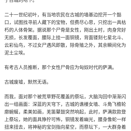
二十一世纪初叶，有当地农民在古城的墙基边挖开一个豁
口，试图找寻前人藏下的宝物，但费尽心思，只挖出一具枯
朽的人体骨架。据说那个尸骨是女性，刚出土时，肉身完好
无损，长发覆面，腰际上挂一面铜镜，背面镂刻七星北斗、
云彩仙鸟，不过女尸遇风即散，除骨殖之外，其余瞬间化为
泥土尘埃。
有考古人员推断，那个女性尸骨应为匈奴时代的萨满。
古城废墟，默然无语。
而我，面对那个被荒草野花覆盖的祭坛，大脑沟回中渐渐闪
出一组画面：深蓝的天穹下，古城的谯楼女墙、斗角飞檐轮
廓蜿蜒，柔美如画，羌笛鼙鼓突然响起，此时，萨满款款登
上祭坛，她的面具狰狞可怖，铜镜发着幽光，腰身像蛇一样
扭来扭去，将神秘的宝剑指向星空，而祭坛下，一大群身着