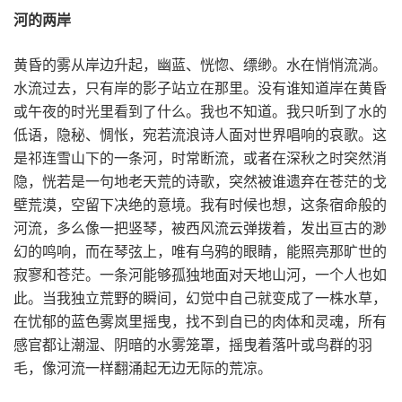
河的两岸
黄昏的雾从岸边升起，幽蓝、恍惚、缥缈。水在悄悄流淌。
水流过去，只有岸的影子站立在那里。没有谁知道岸在黄昏
或午夜的时光里看到了什么。我也不知道。我只听到了水的
低语，隐秘、惆怅，宛若流浪诗人面对世界唱响的哀歌。这
是祁连雪山下的一条河，时常断流，或者在深秋之时突然消
隐，恍若是一句地老天荒的诗歌，突然被谁遗弃在苍茫的戈
壁荒漠，空留下决绝的意境。我有时候也想，这条宿命般的
河流，多么像一把竖琴，被西风流云弹拨着，发出亘古的渺
幻的鸣响，而在琴弦上，唯有乌鸦的眼睛，能照亮那旷世的
寂寥和苍茫。一条河能够孤独地面对天地山河，一个人也如
此。当我独立荒野的瞬间，幻觉中自己就变成了一株水草，
在忧郁的蓝色雾岚里摇曳，找不到自已的肉体和灵魂，所有
感官都让潮湿、阴暗的水雾笼罩，摇曳着落叶或鸟群的羽
毛，像河流一样翻涌起无边无际的荒凉。