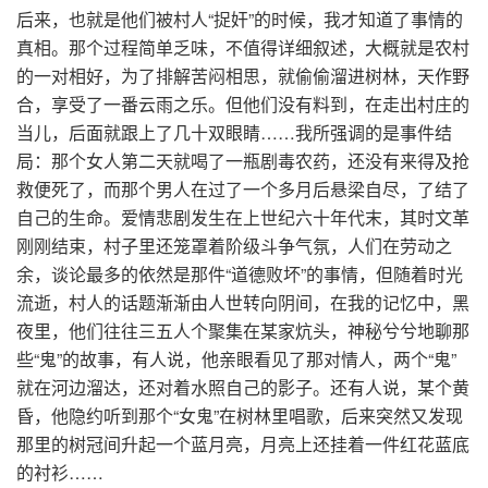
后来，也就是他们被村人“捉奸”的时候，我才知道了事情的
真相。那个过程简单乏味，不值得详细叙述，大概就是农村
的一对相好，为了排解苦闷相思，就偷偷溜进树林，天作野
合，享受了一番云雨之乐。但他们没有料到，在走出村庄的
当儿，后面就跟上了几十双眼睛……我所强调的是事件结
局：那个女人第二天就喝了一瓶剧毒农药，还没有来得及抢
救便死了，而那个男人在过了一个多月后悬梁自尽，了结了
自己的生命。爱情悲剧发生在上世纪六十年代末，其时文革
刚刚结束，村子里还笼罩着阶级斗争气氛，人们在劳动之
余，谈论最多的依然是那件“道德败坏”的事情，但随着时光
流逝，村人的话题渐渐由人世转向阴间，在我的记忆中，黑
夜里，他们往往三五人个聚集在某家炕头，神秘兮兮地聊那
些“鬼”的故事，有人说，他亲眼看见了那对情人，两个“鬼”
就在河边溜达，还对着水照自己的影子。还有人说，某个黄
昏，他隐约听到那个“女鬼”在树林里唱歌，后来突然又发现
那里的树冠间升起一个蓝月亮，月亮上还挂着一件红花蓝底
的衬衫……