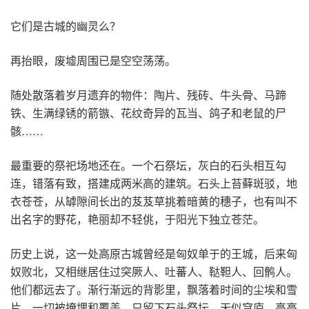
它们是古城的幽灵么？
再抬眼，废墟周围已是空空荡荡。
随处散落着岁月遗弃的物件：陶片、残砖、牛头骨、马蹄
铁、生满绿锈的箭镞、花纹奇异的瓦当、鸽子和老鼠的尸
骸……
最重要的祭祀场地还在。一个石祭坛，灰白的石头相互勾
连，错落有致，搭建成两米高的建筑。石头上苔藓斑驳，地
衣苍苍，从罅隙间长出的芨芨草挑着暗黄的穗子，也有叫不
出名字的野花，艳丽却不轻佻，于阳光下独立苍茫。
历史上说，这一处高原古城曾经是匈奴单于的王城，后来匈
奴败北，又相继居住过突厥人、吐蕃人、鞑靼人、回鹘人。
他们都远去了。渐行渐远的背影里，飘落着时间的尘埃和雪
片，一切被掩埋和覆盖，只留下石头祭坛。天似穹庐，高高