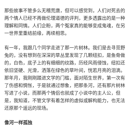
那些故事不管多么无稽荒唐，但可以感觉到，人们对死去的
两个情人已经不再做伦理道德的评判，更多透露出的是一种
理解和同情。人们企盼，两个冤家真的能够变成鬼魂，在另
一世界里重结前缘，再续相思。
有一年，我跟几个同学走进了那一片树林。我们是去寻觅野
兔的，没有想到在深深的草丛里发现了几颗纽扣，是鱼骨做
的，白色，底子上的有细细的纹路，历经风雨侵蚀，纽扣还
依旧坚硬、光滑，洒落在绿色的草叶间，恍若月亮的泪滴。
那年月，我刚刚踏进文学的门槛，面对陌生世界，第一次有
了伤感和惆怅，于是就通过想象，把那条河，还有那片树林
写进了小说，而那两个情侣也就成了小说中的主人公，但
是，我知道，不管文学有着怎样的虚拟或解构能力，也无法
还原那个遥远的现场。
像河一样孤独