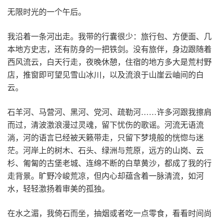
无限时光的一个午后。
我沿着一条河出走。我带的行囊很少：旅行包、方便面、几
本地方史志，还有防身的一把铁剑。没有旅伴，身边跟随着
西风流云，白天行走，夜晚休憩，住宿的地方多大是荒村野
店，推窗即可望见雪山冰川，以及流浪于山崖云岫间的白
云。
石羊河、马营河、黑河、党河、疏勒河……许多河跟我擦肩
而过，清波激浪漫过灵魂，留下忧伤的歌谣。河流无语流
淌，河的语言已经被天籁带走，只留下梦境般的恍惚与迷
茫。河岸上的树木、石头、绿洲与荒原，远方的山岗、云
杉、匍匐的古堡老城、连绵不断的白草黄沙，都成了我的行
走背景。旷野冷峻荒凉，但内心却蕴含着一脉清流，如河
水，轻轻激扬着审美的孤独。
在水之湄，我倚石而坐，抽烟或者吃一点零食，看看时间尚