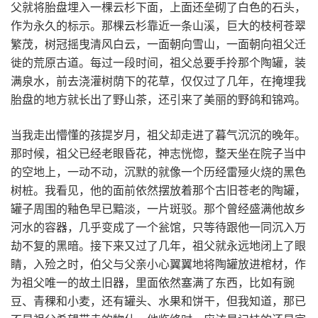
父就将胎盘埋入一棵云杉下面，上面还垒砌了白色的石头，
作为永久的标示。那棵云杉靠近一条山溪，巨大的枝柯苍翠
繁茂，树冠摇曳清风白云，一面朝向雪山，一面朝向祖父迁
徙的荒原古道。每过一段时间，祖父总要手拎那个陶罐，装
满泉水，前去浇灌树荫下的花草，仅仅过了几年，在掩埋我
胎盘的地方就长出了野山茶，还引来了美丽的野鸽和锦鸡。
当我走出懵懂的孩提岁月，祖父却走进了暮气沉沉的晚年。
那时候，祖父已经老眼昏花，神志恍惚，整天坐在院子当中
的空地上，一动不动，沉默的就像一个历经雷殛火烧的黑色
树桩。我看见，他的面前依然摆放着那个古旧苍老的陶罐，
罐子周围的釉色早已黯淡，一片斑驳。那个曾经盛满他故乡
河水的容器，几乎变成了一个瓮馆，只等待跟他一同沉入万
劫不复的黑暗。接下来又过了几年，祖父就永远地闭上了眼
睛，入殓之时，伯父与父亲小心翼翼地将陶罐放进棺材，作
为祖父唯一的故土旧器，里面依然塞满了东西，比如有豌
豆、青稞和小麦，还有罐头、水果和饼干，但我知道，那已