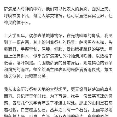
萨满是人与神的中介，他们可以代表人的意愿，面对上天，
呼唤神灵下凡，帮助人解灾禳祸，也可以直通冥冥世界，让
神灵附体于人。
上大学那年，偶尔去某城博物馆，在光线幽暗的角落，我见
到了一幅古画，其上绘制着祭神的场景：萨满黑衣玄裤，头
戴面具，手握宝剑，屈膝，仰脸，做出腾挪跳跃的姿势。画
面上还有树木，似乎受萨满舞动的冷袖清风吹拂，以致枝干
低垂，落叶飘摇。而围绕萨满的身前身后，则是褐色的云朵
和纷扬的雨丝。整个绘画主题表现的是萨满祈雨仪式，氛围
惊天泣神，肃穆而悲美。
我从未亲历过祭祀天地的大型场面，更无缘目睹萨满的真实
面容。只记得青年时代，为了写诗，找寻一份荒寒苍凉的灵
感，曾与几个文学青年去了祁连山深处。那里的山岗是石灰
岩地貌，白雪覆盖乱石，丛莽之间有一个石台，上面零散地
撒落着人骨、毛发、血滴，还有衣服的碎片、鸟雀的粪便、