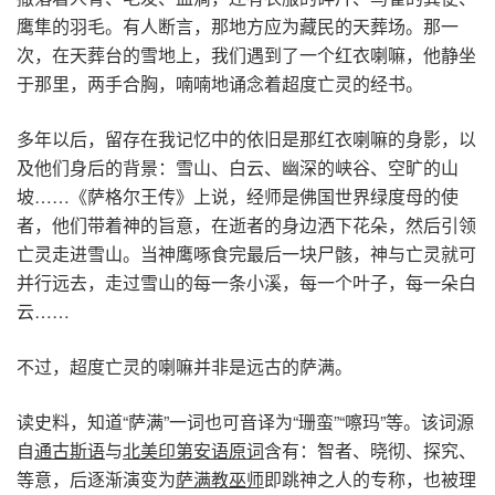
鹰隼的羽毛。有人断言，那地方应为藏民的天葬场。那一
次，在天葬台的雪地上，我们遇到了一个红衣喇嘛，他静坐
于那里，两手合胸，喃喃地诵念着超度亡灵的经书。
多年以后，留存在我记忆中的依旧是那红衣喇嘛的身影，以
及他们身后的背景：雪山、白云、幽深的峡谷、空旷的山
坡……《萨格尔王传》上说，经师是佛国世界绿度母的使
者，他们带着神的旨意，在逝者的身边洒下花朵，然后引领
亡灵走进雪山。当神鹰啄食完最后一块尸骸，神与亡灵就可
并行远去，走过雪山的每一条小溪，每一个叶子，每一朵白
云……
不过，超度亡灵的喇嘛并非是远古的萨满。
读史料，知道“萨满”一词也可音译为“珊蛮”“嚓玛”等。该词源
自
通古斯语
与
北美印第安语原词
含有：智者、晓彻、探究、
等意，后逐渐演变为
萨满教巫师
即跳神之人的专称，也被理