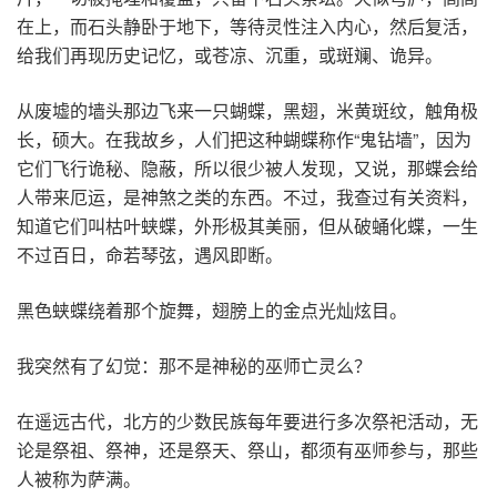
在上，而石头静卧于地下，等待灵性注入内心，然后复活，
给我们再现历史记忆，或苍凉、沉重，或斑斓、诡异。
从废墟的墙头那边飞来一只蝴蝶，黑翅，米黄斑纹，触角极
长，硕大。在我故乡，人们把这种蝴蝶称作“鬼钻墙”，因为
它们飞行诡秘、隐蔽，所以很少被人发现，又说，那蝶会给
人带来厄运，是神煞之类的东西。不过，我查过有关资料，
知道它们叫枯叶蛱蝶，外形极其美丽，但从破蛹化蝶，一生
不过百日，命若琴弦，遇风即断。
黑色蛱蝶绕着那个旋舞，翅膀上的金点光灿炫目。
我突然有了幻觉：那不是神秘的巫师亡灵么？
在遥远古代，北方的少数民族每年要进行多次祭祀活动，无
论是祭祖、祭神，还是祭天、祭山，都须有巫师参与，那些
人被称为萨满。