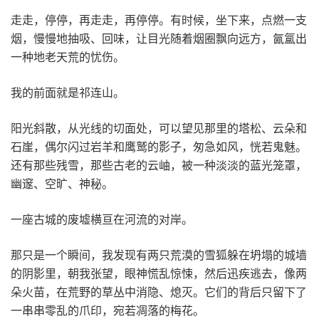
走走，停停，再走走，再停停。有时候，坐下来，点燃一支
烟，慢慢地抽吸、回味，让目光随着烟圈飘向远方，氤氲出
一种地老天荒的忧伤。
我的前面就是祁连山。
阳光斜散，从光线的切面处，可以望见那里的塔松、云朵和
石崖，偶尔闪过岩羊和鹰鹫的影子，匆急如风，恍若鬼魅。
还有那些残雪，那些古老的云岫，被一种淡淡的蓝光笼罩，
幽邃、空旷、神秘。
一座古城的废墟横亘在河流的对岸。
那只是一个瞬间，我发现有两只荒漠的雪狐躲在坍塌的城墙
的阴影里，朝我张望，眼神慌乱惊悚，然后迅疾逃去，像两
朵火苗，在荒野的草丛中消隐、熄灭。它们的背后只留下了
一串串零乱的爪印，宛若凋落的梅花。