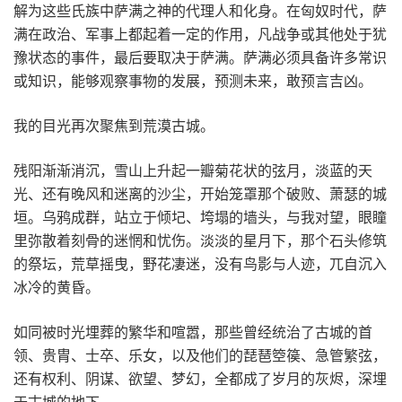
解为这些氏族中萨满之神的代理人和化身。在匈奴时代，萨
满在政治、军事上都起着一定的作用，凡战争或其他处于犹
豫状态的事件，最后要取决于萨满。萨满必须具备许多常识
或知识，能够观察事物的发展，预测未来，敢预言吉凶。
我的目光再次聚焦到荒漠古城。
残阳渐渐消沉，雪山上升起一瓣菊花状的弦月，淡蓝的天
光、还有晚风和迷离的沙尘，开始笼罩那个破败、萧瑟的城
垣。乌鸦成群，站立于倾圮、垮塌的墙头，与我对望，眼瞳
里弥散着刻骨的迷惘和忧伤。淡淡的星月下，那个石头修筑
的祭坛，荒草摇曳，野花凄迷，没有鸟影与人迹，兀自沉入
冰冷的黄昏。
如同被时光埋葬的繁华和喧嚣，那些曾经统治了古城的首
领、贵胄、士卒、乐女，以及他们的琵琶箜篌、急管繁弦，
还有权利、阴谋、欲望、梦幻，全都成了岁月的灰烬，深埋
于古城的地下。