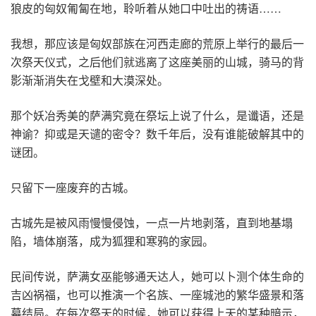
狼皮的匈奴匍匐在地，聆听着从她口中吐出的祷语……
我想，那应该是匈奴部族在河西走廊的荒原上举行的最后一
次祭天仪式，之后他们就逃离了这座美丽的山城，骑马的背
影渐渐消失在戈壁和大漠深处。
那个妖冶秀美的萨满究竟在祭坛上说了什么，是谶语，还是
神谕？抑或是天谴的密令？数千年后，没有谁能破解其中的
谜团。
只留下一座废弃的古城。
古城先是被风雨慢慢侵蚀，一点一片地剥落，直到地基塌
陷，墙体崩落，成为狐狸和寒鸦的家园。
民间传说，萨满女巫能够通天达人，她可以卜测个体生命的
吉凶祸福，也可以推演一个名族、一座城池的繁华盛景和落
幕结局。在每次祭天的时候，她可以获得上天的某种暗示，