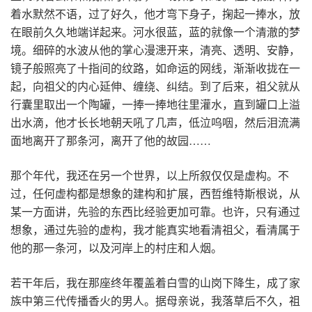
着水默然不语，过了好久，他才弯下身子，掬起一捧水，放
在眼前久久地端详起来。河水很蓝，蓝的就像一个清澈的梦
境。细碎的水波从他的掌心漫漶开来，清亮、透明、安静，
镜子般照亮了十指间的纹路，如命运的网线，渐渐收拢在一
起，向祖父的内心延伸、缠绕、纠结。到了后来，祖父就从
行囊里取出一个陶罐，一捧一捧地往里灌水，直到罐口上溢
出水滴，他才长长地朝天吼了几声，低泣呜咽，然后泪流满
面地离开了那条河，离开了他的故园……
那个年代，我还在另一个世界，以上所叙仅仅是虚构。不
过，任何虚构都是想象的建构和扩展，西哲维特斯根说，从
某一方面讲，先验的东西比经验更加可靠。也许，只有通过
想象，通过先验的虚构，我才能真实地看清祖父，看清属于
他的那一条河，以及河岸上的村庄和人烟。
若干年后，我在那座终年覆盖着白雪的山岗下降生，成了家
族中第三代传播香火的男人。据母亲说，我落草后不久，祖