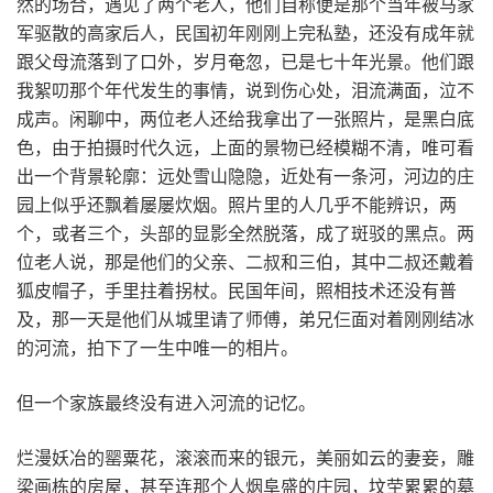
然的场合，遇见了两个老人，他们自称便是那个当年被马家
军驱散的高家后人，民国初年刚刚上完私塾，还没有成年就
跟父母流落到了口外，岁月奄忽，已是七十年光景。他们跟
我絮叨那个年代发生的事情，说到伤心处，泪流满面，泣不
成声。闲聊中，两位老人还给我拿出了一张照片，是黑白底
色，由于拍摄时代久远，上面的景物已经模糊不清，唯可看
出一个背景轮廓：远处雪山隐隐，近处有一条河，河边的庄
园上似乎还飘着屡屡炊烟。照片里的人几乎不能辨识，两
个，或者三个，头部的显影全然脱落，成了斑驳的黑点。两
位老人说，那是他们的父亲、二叔和三伯，其中二叔还戴着
狐皮帽子，手里拄着拐杖。民国年间，照相技术还没有普
及，那一天是他们从城里请了师傅，弟兄仨面对着刚刚结冰
的河流，拍下了一生中唯一的相片。
但一个家族最终没有进入河流的记忆。
烂漫妖冶的罂粟花，滚滚而来的银元，美丽如云的妻妾，雕
梁画栋的房屋，甚至连那个人烟阜盛的庄园，坟茔累累的墓