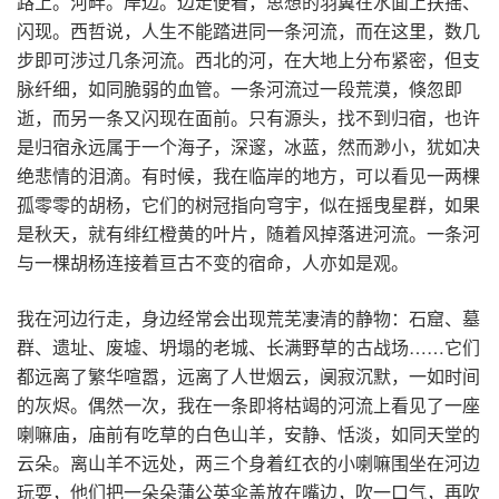
路上。河畔。岸边。边走便看，思想的羽翼在水面上扶摇、
闪现。西哲说，人生不能踏进同一条河流，而在这里，数几
步即可涉过几条河流。西北的河，在大地上分布紧密，但支
脉纤细，如同脆弱的血管。一条河流过一段荒漠，倏忽即
逝，而另一条又闪现在面前。只有源头，找不到归宿，也许
是归宿永远属于一个海子，深邃，冰蓝，然而渺小，犹如决
绝悲情的泪滴。有时候，我在临岸的地方，可以看见一两棵
孤零零的胡杨，它们的树冠指向穹宇，似在摇曳星群，如果
是秋天，就有绯红橙黄的叶片，随着风掉落进河流。一条河
与一棵胡杨连接着亘古不变的宿命，人亦如是观。
我在河边行走，身边经常会出现荒芜凄清的静物：石窟、墓
群、遗址、废墟、坍塌的老城、长满野草的古战场……它们
都远离了繁华喧嚣，远离了人世烟云，阒寂沉默，一如时间
的灰烬。偶然一次，我在一条即将枯竭的河流上看见了一座
喇嘛庙，庙前有吃草的白色山羊，安静、恬淡，如同天堂的
云朵。离山羊不远处，两三个身着红衣的小喇嘛围坐在河边
玩耍，他们把一朵朵蒲公英伞盖放在嘴边，吹一口气，再吹