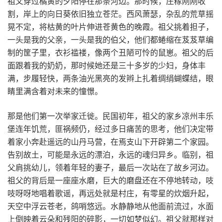
祖父穿过橘黄的夕阳停在那条河边。那时候，庄稼刚刚收
割，岸上的向日葵依旧独立苍茫。西风萧瑟，杂乱的荒草摇
晃不定，将枯黄的叶片伸进苍黄色的晚霞。祖父挑着担子，
一头是我的父亲，一头是我的伯父，他们都蜷缩在芨芨草编
制的筐子里，衣衫褴褛，像两个丑陋可怜的鼠崽。祖父的后
面跟着我的奶奶，那时候她还是三十多岁的少妇，身体丰
满，步履轻快，两条油光黑亮的发辫上扎着绸绢蝴蝶结，眼
睛里满含着对未来的憧憬。
那是他们第一次举家迁徙。民国初年，祖父的家乡凉州丰乐
堡连年饥荒，匪祸频仍，经过多日痛苦的思考，他们决定带
着家小奔赴遥远的山丹马营，在焉支山下开辟第二个家园。
告别故土，可能是永远的漂泊，永远的魂归异乡。临别，祖
父肩挑幼儿，领着年轻的妻子，最后一次站在了故乡河边。
祖父的背后是一座座水磨，巨大的磨盘还在不停地转动，吱
吱呀呀地唱着歌谣，再远处就是村庄，有零星的炊烟升起，
天空中浮云苍老，鸽哨悠远。水静静地从他面前流过，水面
上倒映着云朵和残阳的碎影，一切如梦似幻。祖父就那样对