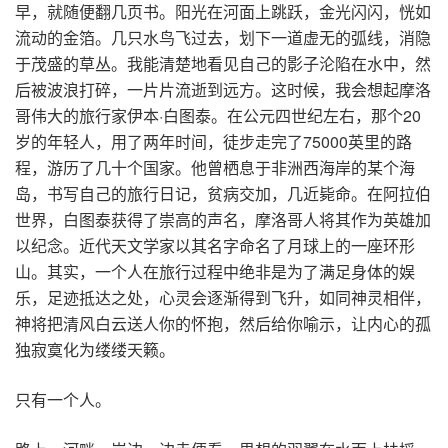
早，就随便翻几页书。阳光在河面上跳跃，金光闪闪，恍如
流动的金箔。几只水鸟飞过去，划下一道虚无的弧线，消隐
于茂盛的草丛。我能清楚地看见自己的影子沦陷在水中，然
后被波浪打碎，一片片流逝到远方。这时候，我会想起摩洛
哥伟大的旅行家伊本·白图泰。在公元四世纪左右，那个20
岁的年轻人，用了两年时间，徒步走完了75000英里的路
程，游历了几十个国家。他曾栖息于非洲西海岸的某个海
岛，书写自己的旅行日记，贫病交加，几近毙命。在阿拉伯
世界，白图泰获得了崇高的声名，摩洛哥人将其作为英雄加
以纪念。近代天文学家以其名字命名了月球上的一座环形
山。其实，一个人在旅行过程中绝非是为了满足身体的娱
乐，足迹抵达之处，心灵会逐渐得到飞升，如同神灵相伴，
神将把清风白云送人你的怀抱，然后给你喻示，让内心的孤
独寂寞化为缕缕天籁。
只有一个人。