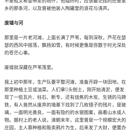
不是祖父希望带走的物什，他临终时，应该最记挂的还是家
乡的那条河，以及曾被他装入陶罐里的浪花与涛声。
废墟与河
那里是一片老河滩，上面长满了芦苇，每到深秋，芦花在瑟
瑟的西风中摇荡，飘扬如雪，有时候更像是弥散于时光深处
的苍茫心事。
废墟就深藏在芦苇荡里。
我上初中那年，生产队要平整河滩，准备开辟一块田地，在
那里种植土豆或油菜。人们拿头刨土，刚开始清淤，便发
现了一些瓦片、柱石、断专，还有烧焦的木炭、生锈的马蹄
铁，有人竟然从废弃的墙基下找到了几枚镜子的残片，是玻
璃，一面明光善良，一面有隐约的水银图案，画着山水或人
物。据村上的老人说，清朝末年，这里曾是一个规模宏大的
庄园，主人靠种植和贩卖鸦片为生，后来发了大财，便置办