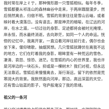
我时常在岸上彳亍，那种情形跟一只雪狐相似。每年冬季，
雪狐都要从祁连山的森林幽谷中走来，于两岸蹀躞漫步，然
后悄然离去，归宿不明。雪狐的背景往往是雪山云岫，或者
映衬着大漠落日。没有语言。那是神灵的暗喻，在辽远的河
岸，在水之湄，一切过往的身影、足迹都将会被时光掩埋，
岸永恒，而水最终消逝，去向渺茫，如同一个人的命运。恍
惚的记忆中，我离开家，一直沿着河岸往前行走，偶尔也会
坐下来，偃仰啸歌，抽烟冥想。几只雪狐就蹲伏在离我不远
的地方，它们在盯着我的身影，眼眸里有一种荒远的雪色，
凄清、哀怨、惊恐、迷茫。在雪狐的内心的世界里，我也许
是河岸边的一块石头，抑或是一棵树木？我们对视，但永远
无法靠近。雪狐后来慢慢离去，渐行渐远，留下的依然是荒
寒阔大的背景。我默然面向河岸，那边，高远深蓝的天空，
还有雪山钴蓝的影子，穹庐般淹没了我的思绪。
祖父的一条河