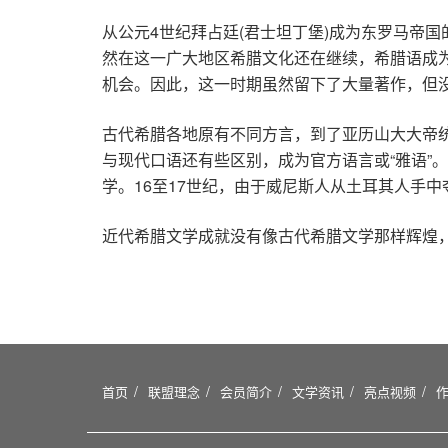
从公元4世纪拜占廷(君士坦丁堡)成为东罗马帝
然在这一广大地区希腊文化还在继续，希腊语成
机会。因此，这一时期虽然留下了大量著作，但
古代希腊各地原有不同方言，到了亚历山大大帝
与现代口语还有些区别，成为官方语言或“雅语”
学。16至17世纪，由于威尼斯人从土耳其人手
近代希腊文学成就没有像古代希腊文学那样辉煌
首页
联盟理念
会员简介
文学资讯
亮点视频