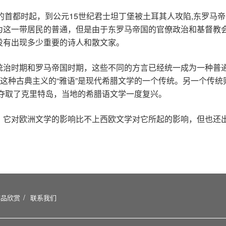
国的首都时起，到公元15世纪君士坦丁堡被土耳其人攻陷,东罗马
为这一带居民的普通，但是由于东罗马帝国的官僚政治和基督教
没有出现多少重要的诗人和散文家。
统治时期和罗马帝国时期，这些不同的方言已经统一成为一种普通
。这种古典主义的“雅语”是现代希腊文学的一个传统。另一个传统
中夺取了克里特岛，当地的希腊语文学一度复兴。
，它对欧洲文学的影响比不上西欧文学对它所起的影响，但也还
作品欣赏
联系我们