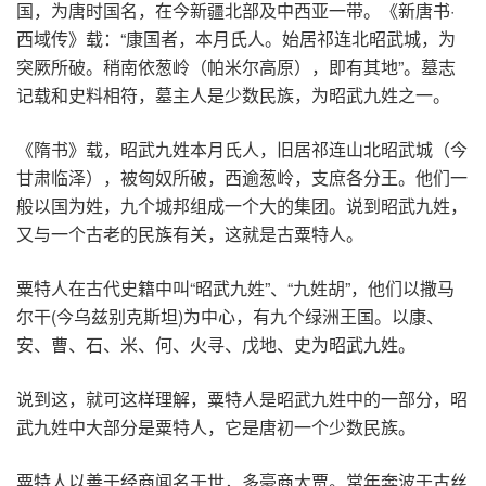
国，为唐时国名，在今新疆北部及中西亚一带。《新唐书·
西域传》载：“康国者，本月氏人。始居祁连北昭武城，为
突厥所破。稍南依葱岭（帕米尔高原），即有其地”。墓志
记载和史料相符，墓主人是少数民族，为昭武九姓之一。
《隋书》载，昭武九姓本月氏人，旧居祁连山北昭武城（今
甘肃临泽），被匈奴所破，西逾葱岭，支庶各分王。他们一
般以国为姓，九个城邦组成一个大的集团。说到昭武九姓，
又与一个古老的民族有关，这就是古粟特人。
粟特人在古代史籍中叫“昭武九姓”、“九姓胡”，他们以撒马
尔干(今乌兹别克斯坦)为中心，有九个绿洲王国。以康、
安、曹、石、米、何、火寻、戊地、史为昭武九姓。
说到这，就可这样理解，粟特人是昭武九姓中的一部分，昭
武九姓中大部分是粟特人，它是唐初一个少数民族。
粟特人以善于经商闻名于世，多豪商大贾。常年奔波于古丝