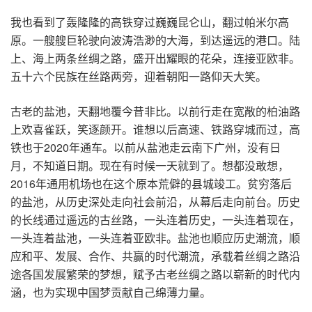
我也看到了轰隆隆的高铁穿过巍巍昆仑山，翻过帕米尔高
原。一艘艘巨轮驶向波涛浩渺的大海，到达遥远的港口。陆
上、海上两条丝绸之路，盛开出耀眼的花朵，连接亚欧非。
五十六个民族在丝路两旁，迎着朝阳一路仰天大笑。
古老的盐池，天翻地覆今昔非比。以前行走在宽敞的柏油路
上欢喜雀跃，笑逐颜开。谁想以后高速、铁路穿城而过，高
铁也于2020年通车。以前从盐池走云南下广州，没有日
月，不知道日期。现在有时候一天就到了。想都没敢想，
2016年通用机场也在这个原本荒僻的县城竣工。贫穷落后
的盐池，从历史深处走向社会前沿，从幕后走向前台。历史
的长线通过遥远的古丝路，一头连着历史，一头连着现在，
一头连着盐池，一头连着亚欧非。盐池也顺应历史潮流，顺
应和平、发展、合作、共赢的时代潮流，承载着丝绸之路沿
途各国发展繁荣的梦想，赋予古老丝绸之路以崭新的时代内
涵，也为实现中国梦贡献自己绵薄力量。