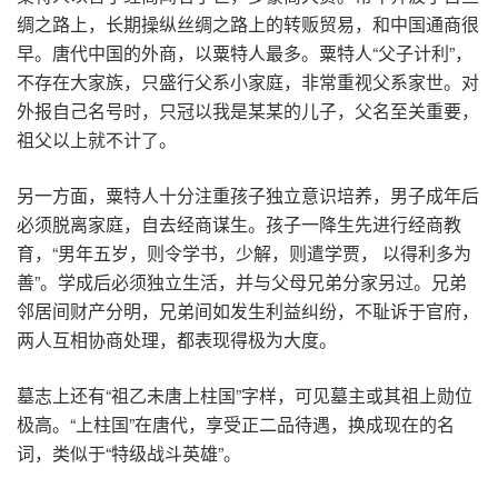
绸之路上，长期操纵丝绸之路上的转贩贸易，和中国通商很
早。唐代中国的外商，以粟特人最多。粟特人“父子计利”，
不存在大家族，只盛行父系小家庭，非常重视父系家世。对
外报自己名号时，只冠以我是某某的儿子，父名至关重要，
祖父以上就不计了。
另一方面，粟特人十分注重孩子独立意识培养，男子成年后
必须脱离家庭，自去经商谋生。孩子一降生先进行经商教
育，“男年五岁，则令学书，少解，则遣学贾， 以得利多为
善”。学成后必须独立生活，并与父母兄弟分家另过。兄弟
邻居间财产分明，兄弟间如发生利益纠纷，不耻诉于官府，
两人互相协商处理，都表现得极为大度。
墓志上还有“祖乙未唐上柱国”字样，可见墓主或其祖上勋位
极高。“上柱国”在唐代，享受正二品待遇，换成现在的名
词，类似于“特级战斗英雄”。