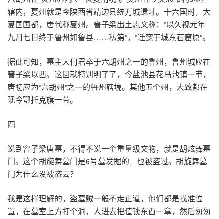
辖内，夏州就是今陕西省靖边县统万城遗址。十六国时，大
夏国国都，唐代称夏州。窨子梁出土志文称：“以久视元年
九月七日终于鲁州如鲁县……私第”，“迁窆于城东石窟原”。
据此可知，墓主人何君卒于六胡州之一的鲁州，鲁州城应在
窨子梁以西。这回就特别明了了，今盐池县花马池镇一带，
唐初应为“六胡州”之一的鲁州辖境。其他五个州，大致都在
现今鄂托克旗一带。
四
说到窨子梁唐墓，不得不说一个重量级文物，就是胡炫舞墓
门。这个胡旋舞墓门是6号墓发掘的，也被盗过。胡旋舞墓
门为什么没被盗去？
我是这样理解的，盗墓贼一般不走正道，他们都是找准位
置，在墓室上方打个洞，人进去把值钱东西一拿，然后匆匆