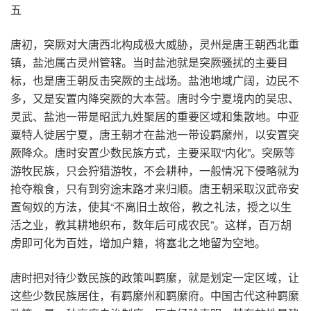
五
唐初，突厥对大唐西北构成极大威胁，灵州是唐王朝西北重
镇，盐池属古灵州管辖。当时盐池就是突厥骚扰的主要目
标，也是唐王朝反击突厥的主战场。盐池地域广阔，边民不
多，又是安置内降突厥的大本营。唐时今宁夏境内的吴忠、
灵武、盐池一带是昭武九姓聚居的重要区域和集散地。中亚
粟特人徙居宁夏，唐王朝才在盐池一带设羁縻州，以安置突
厥降众。唐时安置少数民族方式，主要采取“内化”。突厥等
游牧民族，只会狩猎游牧，不会耕种，一般情况下侵略就为
抢夺粮食，只有到穷途末路才来归顺。唐王朝采取汉武帝安
置匈奴的方法，使其“不离旧土故俗，教之礼法，授之以生
活之业，教其耕地织布，数年后可成农民”。这样，百万胡
虏即可化为百姓，增加户籍，将塞北之地留为空地。
唐时把对待少数民族的政策叫羁縻，就是划定一定区域，让
这些少数民族居住，有羁縻州和羁縻府。中国古代这种羁縻