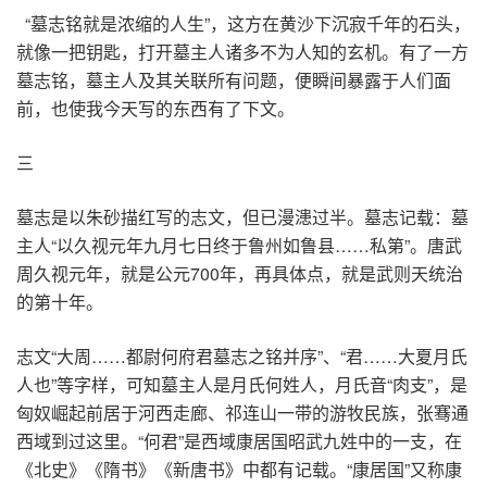
“墓志铭就是浓缩的人生”，这方在黄沙下沉寂千年的石头，
就像一把钥匙，打开墓主人诸多不为人知的玄机。有了一方
墓志铭，墓主人及其关联所有问题，便瞬间暴露于人们面
前，也使我今天写的东西有了下文。
三
墓志是以朱砂描红写的志文，但已漫漶过半。墓志记载：墓
主人“以久视元年九月七日终于鲁州如鲁县……私第”。唐武
周久视元年，就是公元700年，再具体点，就是武则天统治
的第十年。
志文“大周……都尉何府君墓志之铭并序”、“君……大夏月氏
人也”等字样，可知墓主人是月氏何姓人，月氏音“肉支”，是
匈奴崛起前居于河西走廊、祁连山一带的游牧民族，张骞通
西域到过这里。“何君”是西域康居国昭武九姓中的一支，在
《北史》《隋书》《新唐书》中都有记载。“康居国”又称康