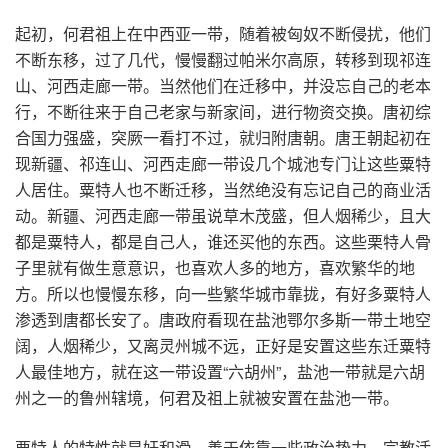
起初，何君祖上在中西亚一带，随着被匈奴不断侵扰，他们
不断东移，过了几代，慢慢翻过帕米尔高原，转移到现祁连
山、河西走廊一带。当然他们在迁移中，并没忘自己的老本
行，不断往来于自己老家与新家间，进行物资交换。唐初综
合国力强盛，突厥一看打不过，就归附唐朝。唐王朝起初在
现新疆、祁连山、河西走廊一带设几个城池专门让这些粟特
人居住。粟特人也不断迁移，当然绝没有忘记自己的商业活
动。新疆、河西走廊一带虽说草木茂盛，但人烟稀少，且大
都是粟特人，都是自己人，谁还买他的东西。这些栗特人骨
子里就有做生意意识，也喜欢人多的地方，喜欢繁华的地
方。所以也慢慢东移，向一些繁华城市靠拢，有好多粟特人
渗透到唐都长安了。唐政府看现在盐池鄂尔多斯一带土地空
阔，人烟稀少，又离灵州城不远，正好是安置这些东迁粟特
人最佳地方，就在这一带设置“六胡州”，盐池一带就是六胡
州之一的鲁州辖境，何君及祖上就被安置在盐池一带。
栗特人的特性就是奸和滑，善于依靠一些政治势力、宗教活