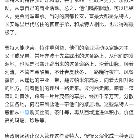
动，从事自己的商业活动。总之，他们嘴甜腿勤，可以巴结
人，更会阿媚奉承。当时的唐都长安，富豪大都是粟特人。
长安城里世代居住的官宦子弟，和粟特人相比，也显得寒酸
极了。
粟特人能吃苦，特注重利益，他们的商业活动以家族为主，
父子或兄弟，常年奔波于先辈踩出的这条路上，从他们的发
源地，也就是张骞开辟出来的这条道路上，沿着山脉，顺着
河流，不管严寒酷暑，不计春夏秋冬，一路晓行夜宿、风餐
露宿。从遥远的中亚一带，翻过帕米尔高原，向着太阳升起
的地方，向着他们的理想一路走来。过河西走廊，踏着一道
道皑皑黄沙，踩着一片片茂盛的草原，经历千辛万苦，分散
全国各地，何君来到盐池一带他们的聚居地。这些粟特人一
般都从
中原
购买丝绸、茶叶等，再从西域运进体积小，价值
高的玛瑙、珍珠等。
唐政府起初让汉人管理这些粟特人，慢慢又演化成一种更加