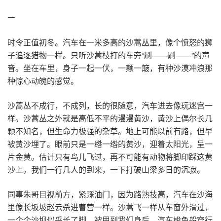
一
时令正值初冬。汽车在一米多高的沙蒿丛里，像个愤怒的狮
子追逐猎物一样。只听沙蒿枝打的车旁“刷——刷——”的声
音。坐在车里，身子一起一伏，一颠一簸，有种沙漠冲浪那
种惊心动魄的感觉。
沙蒿丛不成行，不成列，长的很随意，汽车进去像玩迷宫一
样。沙蒿丛之外就是高低不平的漫漫黄沙，黄沙上偶尔长几
颗不知名，但生命力极强的杂草。地上可能以前有路，但早
被黄沙埋了。眼前只是一绺一绺的黄沙，迎着太阳光，呈一
片金黄。估计只有鸟儿飞过，再不可能有动物将脚印踩这黄
沙上。我们一行几人的到来，一下打破山梁多日的沉寂。
同事朱哥目视前方，紧踩油门，因为路熟技高，汽车在沙海
里像长坂坡赵云杀进曹营一样。沙蒿飞一样从车窗外滑过，
一个个沙坝似乎长了脚，被甩到我们身后。汽车梭鱼般穿行