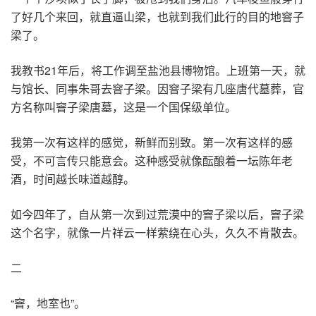
了好几个来回，就直逼山梁，也就到我们此行的目的地窨子
梁了。
我教书21年后，将工作调至盐池县博物馆。上班第一天，就
与馆长、同事朱哥去窨子梁。因窨子梁有几座唐代墓葬，官
方名称叫窨子梁唐墓，这是一个国保级单位。
我第一次有这样的感觉，新鲜而别致。第一次有这样的感
受，不可言传只能意会。这种感受就像酝酿着一坛陈年老
酒，时间越长味道越醇。
如今四年了，自从第一次到过荒漠中的窨子梁以后，窨子梁
这个名字，就像一片祥云一样萦绕在心头，久久不肯散去。
二
“窨，地室也”。