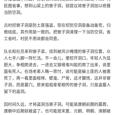
民图省事，想到山梁上的窨子洞，就提议将窨子洞加以修葺
当防空洞。
古时挖窨子洞是防土匪强盗，现在挖防空洞是备战备荒，归
根结底，其作用是一致的。把窨子洞清理一下当防空洞，省
工省时，村民不用说都会同意。
队长和社员来到窨子梁，找到被风沙掩埋的窨子洞位置，众
人七手八脚一阵忙活。不一会儿，便挖开洞口，年轻人为显
胆大，争相爬进去，一进去又狼嚎鬼叫般的爬了出来，说里
面有死人。在场老辈人略一思忖，说可能是躲土匪的人被熏
死了，再一看里面棺椁、壁龛、尸骨，这才醒悟，这并非窨
子洞，而是墓穴。原来祖祖辈辈相传的窨子洞，只是盗墓人
留下的盗洞。
因时间久远，才将盗洞当窨子洞。可能是唐朝前期的墓葬，
唐朝中后期就被盗了，也可能是宋夏、元朝、明朝、清朝被