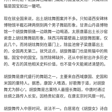
猫是国宝如出一辙吧。
现在就全国来说，出土胡炫舞图案并不多。只知道西安碑林
博物馆半截石碑两侧刻两个男子舞蹈形象，甘肃山丹县博物
馆一个胡旋舞铜俑一边跳舞一边喝酒，太原唐墓出土长沙窑
瓷壶上胡炫舞舞蹈形象，陕西冯晖墓壁画上胡旋舞图案，仅
此几个。而将胡炫舞刻在墓门上，除盐池窨子梁唐墓出土
的，全国再无第二。就凭这点，胡旋舞墓门也是熊猫中的熊
猫，国宝中的国宝。当然除稀缺外，还从中折射出许多历史
的、考古的其他相关史料价值，也不是今天能阐述清楚的。
胡旋舞是唐代盛行的舞蹈之一，主要来自西域康国、史国和
米国的粟特人。据悉，康国“人嗜酒，好歌舞于道，对胡旋
舞尤为醉心”。胡旋舞是古粟特人最擅长舞蹈，中唐时通过
丝绸之路传入长安。因杨贵妃喜欢，在唐玄宗时风靡一时。
胡旋舞传入中原时间，说法不一。白居易在《胡旋女》诗自