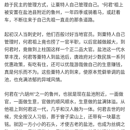
趋于民主的管理方式，让粟特人自己管理自己。“何君”祖上
被安置在盐池县附近的鲁州，一年四季或骑着马，或赶着
车，不断往来于自己先祖一直走的那条道路。
起初汉人当刺史时，他们百般讨好当地官员。到粟特人自己
管理时，何君祖上竟也捞了一官半职，以后官越做越大，到
何君时，竟做到上柱国这样一个正二品大官。盐池这一代水
草丰茂，何君等粟特人到盐池后，唐政府对少数民族一系列
优惠政策，有吃有住，还可以优哉游哉做自己的生意赚钱，
真是何乐而不为。这些粟特人的到来，使原本荒僻单调的盐
池，也充满浓郁的异域风情。
何君在“六胡州”之一的鲁州，也就是现在盐池附近，一面做
官，一面做生意，官做的顺风顺水，生意做的盆满钵溢。从
他祖上到何君这一代，几乎和汉人融为一体。何君去世的时
候，完全按汉人习俗，葬于窨子梁山上，还带有一块墓志
铭。就因一方小小的石头，才使古老的盐池，也成为丝绸之