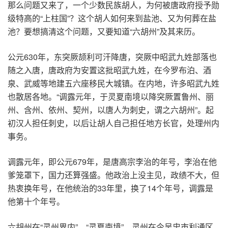
那么问题又来了，一个少数民族胡人，为何被唐政府授予勋
级特高的“上柱国”？这个胡人如何来到盐池、又为何葬在盐
池？要想搞清这个问题，又要知道“六胡州”及其来历。
公元630年，东突厥颉利可汗降唐，突厥中昭武九姓部落也
随之入唐，唐政府为安置这批昭武九姓，在今罗布泊、酒
泉、武威等地建五六座移民大城镇。在内地，许多昭武九姓
也散居各地。“调露元年，于灵夏南境以降突厥置鲁州、丽
州、含州、依州、契州，以唐人为刺史，谓之六胡州”。起
初汉人担任刺史，以后让胡人自己担任地方长官，处理州内
事务。
调露元年，即公元679年，是唐高宗李治的年号，李治在他
爹笼罩下，国力还算强盛。他政治上没主见，政绩不大，但
热衷换年号，在他统治的33年里，换了14个年号，调露是
他第十个年号。
六胡州在“灵州界内”、“灵夏南境”。灵州在今吴忠市利通区