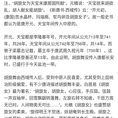
注，“胡旋女为天宝末康居国所献”。元稹说：“天宝欲来胡欲
乱，胡人献女能胡旋”。《新唐书·西域传》云：“开元初，
(康国)贡水晶杯、玛瑙瓶、鸵鸟卵及胡旋女子”。故一般史书
都认为是唐开元、天宝年间传入中原的。
开元、天宝都是李隆基年号，开元年间从公元713年至741
年，共28年。天宝年间从公元742年至756年，共14年。而
窨子梁墓志记载，墓主卒于唐武周久视元年（700年），这
比李隆基登基还早13年。由此证明，胡旋舞没传入唐都长安
时，已盛行于今天盐池一带。
胡旋舞由西域传入后，受到中原人民喜爱，尤其受到上层统
治阶级偏爱，有不少唐诗描述胡旋舞丰姿。白居易《胡旋
女》最为著名：“胡旋女，胡旋女，心应弦，手应鼓。弦鼓
一声双袖举，回雪飘飖转蓬舞，左旋右转不知疲，千匝万周
无已时。人间物类无可比……”。元稹《胡旋女》也盛赞胡
旋女的柔美，“旋得明王不觉迷，妖胡奄到长生殿。胡旋之