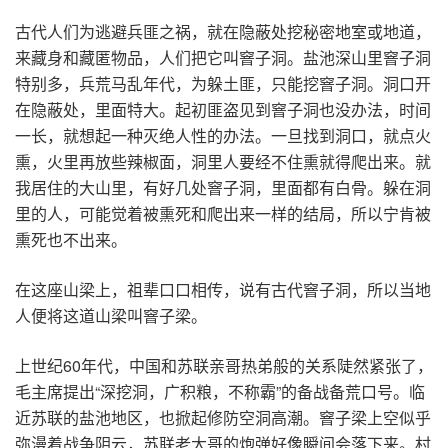
古代人们为逃避兵匪之祸，就在隐蔽处挖秘密地室或地道，
来藏身和藏匿物品，人们把它叫窨子洞。盐池深山里窨子洞
特别多，兵荒马乱年代，为躲土匪，只能挖窨子洞。洞口开
在隐蔽处，里面特大。起初匪盗见到窨子洞也没办法，时间
一长，就想起一种灭绝人性的办法。一旦找到洞口，就点火
熏，火里再放些辣椒面，洞里人要经不住熏就得爬出来。就
我居住的大山里，有好几处窨子洞，里面都有白骨。躲在洞
里的人，可能觉着被熏死和爬出来一样的结局，所以宁肯被
熏死也不出来。
在这座山梁上，祖辈口口相传，说有古代窨子洞，所以当地
人便将这道山梁叫窨子梁。
上世纪60年代，中国和苏联亲哥热弟般的关系陡然紧张了，
毛主席提出“深挖洞，广积粮，不称霸”的备战备荒口号。临
近苏联的盐池地区，也掀起修防空洞高潮。窨子梁上空似乎
弥漫着战争阴云，苏联老大哥的炮弹好像瞬间会落下来。村