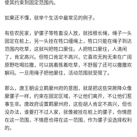
使其约束到固定范围内。
如果还不懂，就举个生活中最常见的例子。
有些农民家，驴骡子等牲畜没人放，就找根长绳，绳子一头
固定在桩上，另一头拴在牲口缰绳上，牲口只能在绳子到达
范围内吃草，这就叫把牲口縻住。人把牲口縻住，人清闲
了，肯定高兴。但牲口肯定不高兴，它喜欢无拘无束在广阔
原野吃喝拉撒，可以挑着拣着吃草，不舒服了还可以撒撒欢
解闷。一旦用绳子把他縻住，活动范围就受限了。
那么，唐王朝设立羁縻州府的意图，就是把这些突厥降众像
縻骡子一样，约束在固定区域，不让他们离开，不让他们惹
事生非。唐政府设置羁縻州府，这些胡人肯定不高兴，但也
没办法，谁要打不过人家，就像被拴在桩上的骡子，你情愿
在这一范围，不情愿也得在这一范围，作为骡子没选择权利
的。