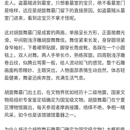
走人。盗墓贼进到墓室，只想着墓室的宝贝，绝不看墓室门
是啥样，这应是胡旋舞墓门留下的直接原因。如盗墓贼从墓
室门进来，看到这宝贝不拿才怪呢。
这对胡旋舞墓门是成套的两扇，单扇呈长方形，正面凿磨光
滑，中间剔浅浮雕胡旋舞舞伎。舞伎紧束长发，身穿圆领紧
身窄袖衫，下着裙带贴腿，脚穿长筒皮靴，各踩在一个小圆
毯上，双人对舞。两人手举长巾，熟练挥旋。四周剔浅浮雕
卷云纹，似腾云驾雾一般，给人流动如飞的感觉。整个石雕
画面构思精妙、主题突出，人物面部表情生动自然，体态轻
盈健美，舞姿迅疾奔放，充满生活气息。
胡旋舞墓门出土后，在文物界犹如经历十二级地震，国家文
物局组织专家鉴定组确定为国宝级文物。胡旋舞墓门在宁夏
区博物馆展出，每天参观者摩肩接踵，络绎不绝，争相一睹
风采，如今也是该馆镇馆重器之一。
为什么将这个胡旋舞石雕墓门确定为国宝级文物？大概和熊