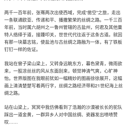
两千一百年前，张骞两次出使西域，完成“凿空”之旅，走出
一条联通欧亚、传递和平、播撒繁荣的丝绸之路。一千三百
年前，当时属六胡州之一鲁州管辖的古盐州，何君及其他粟
特人络绎于道，接踵叩关，世世代代往返于这条古道。就因
有那一块墓志铭，使盐池与古丝绸之路融为一体，有了铁板
钉钉一样的佐证。
我站在窨子梁山梁上，又转身远眺东方，暮色黛青，微雨欲
来，一股凉丝丝的风从东面刮来，顿觉神清气爽，心旷神
怡。世界版图在我眼前犹如一幅精妙的图画徐徐展开，这幅
画上清清楚楚写着两行字，丝绸之路经济带和21世纪海上丝
绸之路。
站在山梁上，冥冥中我仿佛看到了浩瀚的沙漠被长长的驼队
踩出一道金黄，一群异乡人对中国丝绸、瓷器发出啧啧赞
叹……