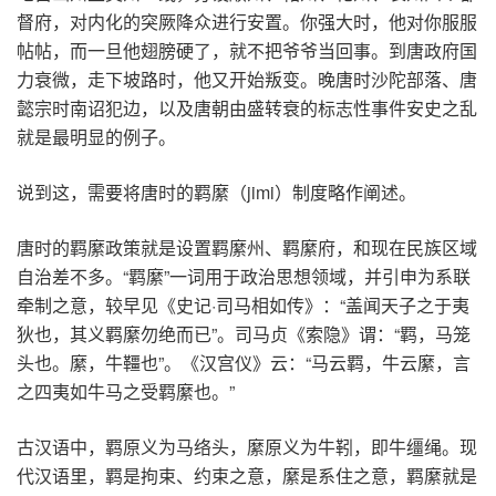
督府，对内化的突厥降众进行安置。你强大时，他对你服服
帖帖，而一旦他翅膀硬了，就不把爷爷当回事。到唐政府国
力衰微，走下坡路时，他又开始叛变。晚唐时沙陀部落、唐
懿宗时南诏犯边，以及唐朝由盛转衰的标志性事件安史之乱
就是最明显的例子。
说到这，需要将唐时的羁縻（jimi）制度略作阐述。
唐时的羁縻政策就是设置羁縻州、羁縻府，和现在民族区域
自治差不多。“羁縻”一词用于政治思想领域，并引申为系联
牵制之意，较早见《史记·司马相如传》：“盖闻天子之于夷
狄也，其义羁縻勿绝而已”。司马贞《索隐》谓：“羁，马笼
头也。縻，牛韁也”。《汉宫仪》云：“马云羁，牛云縻，言
之四夷如牛马之受羁縻也。”
古汉语中，羁原义为马络头，縻原义为牛靷，即牛缰绳。现
代汉语里，羁是拘束、约束之意，縻是系住之意，羁縻就是