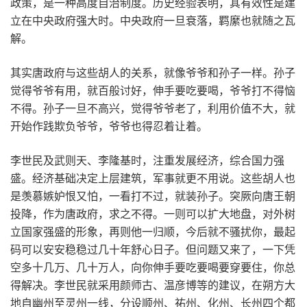
政策，是一种高度自治制度。历史经验表明，其有效性是建
立在中央政府强大时。中央政府一旦衰落，羁縻也就随之瓦
解。
其实唐政府与这些胡人的关系，就像爷爷和孙子一样。孙子
觉得爷爷有用，就百般讨好，伸手要吃要喝，爷爷打不得恼
不得。孙子一旦不高兴，觉得爷爷老了，利用价值不大，就
开始作践欺负爷爷，爷爷也得忍着让着。
李世民及武则天、李隆基时，注重发展经济，综合国力强
盛。经济基础决定上层建筑，军事就更不用说。这些胡人也
是羡慕嫉妒恨又怕，一看打不过，就装孙子。突厥向唐王朝
投降，作为唐政府，求之不得。一则可以扩大地盘，对外树
立国家强盛的形象，再则他一归顺，今后就不骚扰你，最起
码可以安安稳稳过几十年舒心日子。但问题又来了，一下凭
空多十几万、几十万人，向你伸手要吃要喝要穿要住，你总
得解决。李世民就采用颜师古、温彦博等的建议，在朔方大
地自幽州至灵州一线，分设顺州、祐州、化州、长州四个都