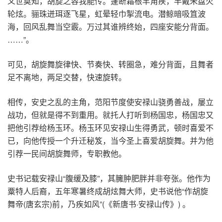
义世莫知，胡旋之容我能传。蓬断霜根羊角疾，竿戴朱盘火
轮炫。骊珠迸珥逐飞星，虹晕轻巾掣流电。潜鲸暗吸笡波
海，回风乱舞当空霰。万过其谁辨终始，四座安能分背面。
……”。
可见，胡旋舞旋律快、节奏快、转圈急，难分背面，且舞者
足不离地，两足交替，快速旋转。
相传，安史之乱的主角，范阳节度使安禄山骁勇善战，屡立
战功，但就是得不到重用。就托人打听到杨国忠，杨国忠又
把他引荐给杨玉环。杨玉环见安禄山生得勇武，顿时喜爱不
已，向他传授一个升迁秘笈，当今圣上喜爱胡旋舞。并为他
引荐一民间胡旋舞师，专职教他。
史书记载安禄山“腹缓及膝”，其臃肿肥胖并非夸张。他作为
粟特人后裔，五年寒暑终成胡炫舞大师，史书说他“作胡旋
舞帝(唐玄宗)前，乃疾如风”(《新唐书·安禄山传》) 。