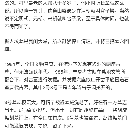
盗的。村里最老的人都八十多岁了，他小时听长辈就这么
说。所以略一算计，这道山梁最少在清朝就叫窨子梁。当然
说不定明朝、元朝、宋朝就叫窨子梁，至于具体时间，也就
不得而知了。
掘人坟墓是民间大忌，所以赶紧停止清理，并将已挖墓穴回
填。
1984年，全国文物普查，在流沙下发现有盗洞的两座古
墓，但无法确认年代。1985年，宁夏考古队在盐池文管所
配合下，对古墓进行发掘。共发掘六座依山开凿平底墓道石
室唐代古墓。其中2号3号正是当年当窨子洞挖开的。
3号墓规模宏大，可惜早被盗墓贼洗劫了，好在有一方墓志
出土。6号墓虽小些，但出土一对石雕胡旋舞墓门。将胡旋
舞刻墓门上，在全国属首次。6号墓也被盗过，胡炫舞墓门
可能没被发现，才侥幸留了下来。