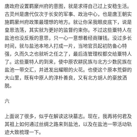
唐政府设置羁縻州府的意图，就是求得自己过上安稳生活。
古灵州是唐代仅次于长安的军事、政治中心，也是唐王朝实
施羁縻州府政策最理想的地方。就让你呆我眼皮底下，说是
皇恩浩荡，其实就为更好的监督约束你。不过这些粟特人在
盐池也没反叛的意思，只一心一意想着经商赚钱。没过多长
时间，就与盐池本地人打成一片，当地官员起初防备心特
强，久而久之也就听之任之了，最后连管理权都交给粟特人
了。这些粟特人的到来，使中原农耕民族与北方少数民族在
盐池一带交汇，并迸发出耀眼的火花。也使这个原本荒僻的
大山里，既有中原人的淳朴善良，又有北方胡人的豪放洒
脱。
六
上面说了很多，似乎在解读这块墓志。现在，我再将何君及
其祖上如何通过丝绸之路来到盐池，以及在盐池一带活动轨
迹大致梳理一下。