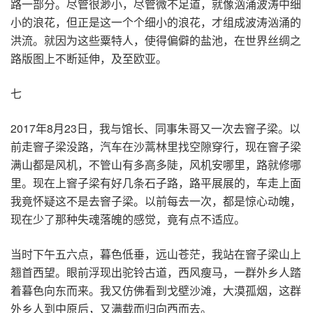
路一部分。尽管很渺小，尽管微不足道，就像汹涌波涛中细
小的浪花，但正是这一个个细小的浪花，才组成波涛汹涌的
洪流。就因为这些粟特人，使得偏僻的盐池，在世界丝绸之
路版图上不断延伸，及至欧亚。
七
2017年8月23日，我与馆长、同事朱哥又一次去窨子梁。以
前走窨子梁没路，汽车在沙蒿林里找空隙穿行，现在窨子梁
满山都是风机，不管山有多高多陡，风机安哪里，路就修哪
里。现在上窨子梁有好几条石子路，路平展展的，车走上面
我竟怀疑这不是去窨子梁。以前每去一次，都是惊心动魄，
现在少了那种失魂落魄的感觉，竟有点不适应。
当时下午五六点，暮色低垂，远山苍茫，我站在窨子梁山上
翘首西望。眼前浮现出驼铃古道，西风瘦马，一群外乡人踏
着暮色向东而来。我又仿佛看到戈壁沙滩，大漠孤烟，这群
外乡人到中原后，又满载而归向西而去。