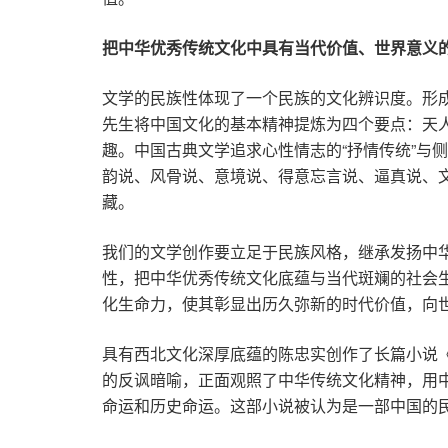
把中华优秀传统文化中具有当代价值、世界意义
文学的民族性体现了一个民族的文化辨识度。形
先生将中国文化的基本精神提炼为四个要点：天
趣。中国古典文学追求心性情志的“抒情传统”与
韵说、风骨说、意境说、得意忘言说、逼真说、
藏。
我们的文学创作要立足于民族风格，继承发扬中
性，把中华优秀传统文化底蕴与当代斑斓的社会
化生命力，使其彰显出历久弥新的时代价值，向
具有西北文化深厚底蕴的陈忠实创作了长篇小说《
的反讽暗喻，正面观照了中华传统文化精神，用中
命运和历史命运。这部小说被认为是一部中国的民