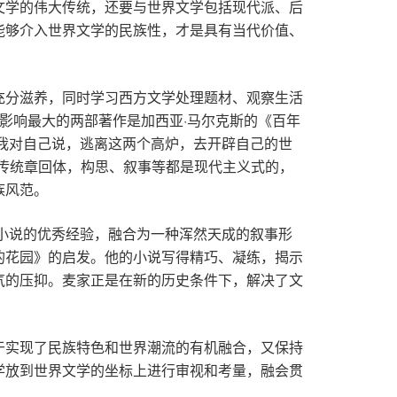
文学的伟大传统，还要与世界文学包括现代派、后
能够介入世界文学的民族性，才是具有当代价值、
充分滋养，同时学习西方文学处理题材、观察生活
我影响最大的两部著作是加西亚·马尔克斯的《百年
我对自己说，逃离这两个高炉，去开辟自己的世
传统章回体，构思、叙事等都是现代主义式的，
族风范。
小说的优秀经验，融合为一种浑然天成的叙事形
的花园》的启发。他的小说写得精巧、凝练，揭示
气的压抑。麦家正是在新的历史条件下，解决了文
于实现了民族特色和世界潮流的有机融合，又保持
学放到世界文学的坐标上进行审视和考量，融会贯