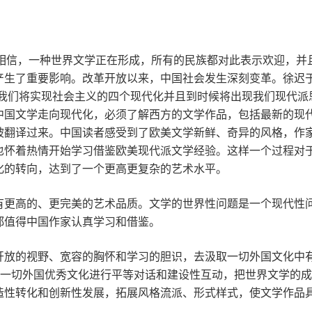
“我相信，一种世界文学正在形成，所有的民族都对此表示欢迎，并
生了重要影响。改革开放以来，中国社会发生深刻变革。徐迟于
我们将实现社会主义的四个现代化并且到时候将出现我们现代派
中国文学走向现代化，必须了解西方的文学作品，包括最新的现
被翻译过来。中国读者感受到了欧美文学新鲜、奇异的风格，作
也怀着热情开始学习借鉴欧美现代派文学经验。这样一个过程对
化的转向，达到了一个更高更复杂的艺术水平。
有更高的、更完美的艺术品质。文学的世界性问题是一个现代性
都值得中国作家认真学习和借鉴。
开放的视野、宽容的胸怀和学习的胆识，去汲取一切外国文化中
与一切外国优秀文化进行平等对话和建设性互动，把世界文学的
造性转化和创新性发展，拓展风格流派、形式样式，使文学作品