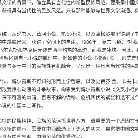
界文学的背景下，确立具有当代性的新型民族风范。要秉承中国
，获得具有当代性的民族风范。只有那种能够与世界文学沟通、
传统，从说书人、章回小说、笔记小说，以及蒲松龄那里得到了
中跳脱出来，获得了空间上的自由。1986年，莫言写道：“对
·马尔克斯和福克纳无疑是两座灼热的高炉，而我是冰块。因此，
经验融化到自己小说的肌理中。例如他的小说《檀香刑》，形式是
经验与乡土中国的民族性有机融合，呈现出一种具有当代性的民
手法、博尔赫斯不可知的形而上学哲思，以及史蒂芬·金、卡夫卡
期敌我惊心动魄的斗争故事，构思受到博尔赫斯小说《交叉小径
—深不可测的幽暗、百思不解的诡秘、危机四伏的紧张和透不过
小说的中国本土写作。
独特的民族精神、民族风范远播世界八方，很重要的一个原因在
家以新的启示，需要在中西融通上下更大的功夫，自觉把中国文
出具有中国气派、中国风范的优秀作品。