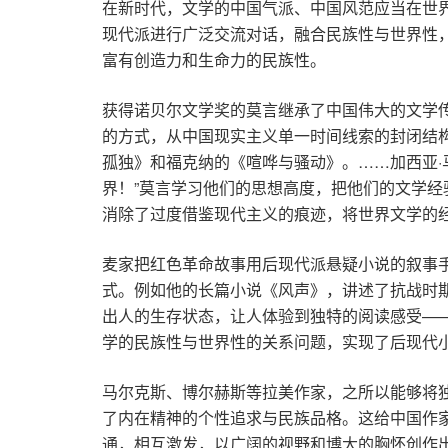
在新时代，文学的中国气派、中国风范应当在世
现代派进行广泛交流对话，融合民族性与世界性
富有创造力和生命力的民族性。
获得诺贝尔文学奖的莫言继承了中国伟大的文学
的方式，从中国现实主义单一时间线索的封闭结构
孤独》和福克纳的《喧哗与骚动》。……加西亚
界！”莫言学习他们的思想高度，把他们的文学
消除了过度借鉴现代主义的痕迹，将世界文学的
麦家把红色革命故事用后现代派悬疑小说的叙事
式。例如他的长篇小说《风声》，讲述了抗战时
出人的生存状态，让人体验到独特的阅读感受—
学的民族性与世界性的关系问题，实现了后现代
马尔克斯、博尔赫斯等拉美作家，之所以能够将
了内在精神的个性追求与民族品格。这给中国作
通，相互激发，以广阔的视野和博大的胸怀创作