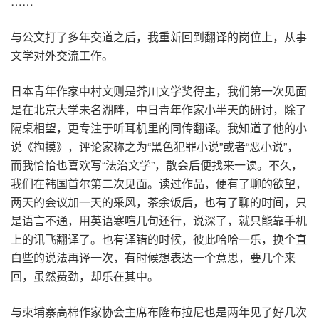
……
与公文打了多年交道之后，我重新回到翻译的岗位上，从事
文学对外交流工作。
日本青年作家中村文则是芥川文学奖得主，我们第一次见面
是在北京大学未名湖畔，中日青年作家小半天的研讨，除了
隔桌相望，更专注于听耳机里的同传翻译。我知道了他的小
说《掏摸》，评论家称之为“黑色犯罪小说”或者“恶小说”，
而我恰恰也喜欢写“法治文学”，散会后便找来一读。不久，
我们在韩国首尔第二次见面。读过作品，便有了聊的欲望，
两天的会议加一天的采风，茶余饭后，也有了聊的时间，只
是语言不通，用英语寒喧几句还行，说深了，就只能靠手机
上的讯飞翻译了。也有译错的时候，彼此哈哈一乐，换个直
白些的说法再译一次，有时候想表达一个意思，要几个来
回，虽然费劲，却乐在其中。
与柬埔寨高棉作家协会主席布隆布拉尼也是两年见了好几次