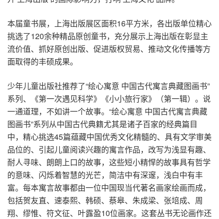
本届童书展，上海出版展区面积16平方米，各出版单位精心
挑选了120余种精品原创童书，充分展示上海出版在彰显主
流价值、抓好原创出版、促进版权贸易、推动文化传播等方
面取得的丰硕成果。
少年儿童出版社推荐了“绘心寓意 中国古代寓言典藏图画书”
系列、《第一次遇见科学》《小小旅行家》（第一辑）。说
一通道理，不如讲一个故事。“绘心寓意 中国古代寓言典藏
图画书”系列从中国古代典籍尤其是诸子百家的经典篇目
中，精心挑选45篇蕴藏中国优秀文化精髓的、具有文学审美
品位的、引起儿童阅读兴趣的寓言作品，改写为浅显有趣、
耐人寻味、朗朗上口的故事，这些短小精悍的故事具有哲学
的意味、闪烁着智慧的光芒，简洁中有深邃，浅白中有丰
富。每本寓言故事都由一位中国现当代著名画家绘画而成，
包括贺友直、速泰熙、韩硕、蔡皋、朱成梁、张培成、周
翔、缪惟、符文征、叶露盈10位画家。这套丛书无论画作还