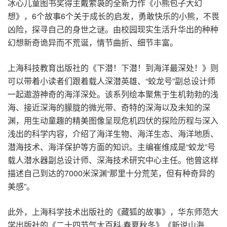
冰心儿童图书奖得主戴萦袅的全新力作《小熊包子大幻
想》，6个故事6个关于成长的启发，勇敢快乐的小熊，不畏
凶险，探寻自己的身世之谜。由校园现实生活升华出的种种
幻想新奇诡异而不荒诞，情节曲折、细节丰富。
上海科技教育出版社的《下潜！下潜！到海洋最深处！》则
可以带着小读者们跟着载人深潜英雄、“蛟龙号”副总设计师
一起遨游神奇的海洋深处。该系列绘本聚焦于生机勃勃的浅
海、接近深海的朦胧的微光带、奇特的深海以及未知的深
渊，用生动童趣的精美图像呈现危机四伏的探险历程与深入
浅出的科学内容，介绍了海洋生物、海洋生态、海洋地质、
潜海技术、海洋保护等方面的知识。主编崔维成是“蛟龙”号
载人潜水器副总设计师、深海技术研究中心主任。他曾这样
描述自己到达的7000米深渊“那里十分荒芜，但有种奇异的
美感”。
此外，上海科学技术出版社的《藏狐的故事》，华东师范大
学出版社的《二十四节气大百科·春夏秋冬》《新说山海