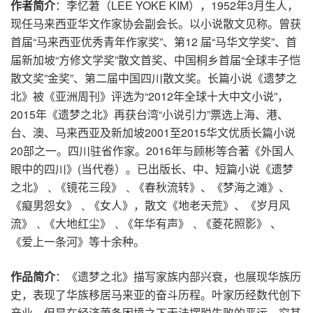
作者简介
：李忆莙（LEE YOKE KIM），1952年3月生人，
现任马来西亚华文作家协会副会长。以小说散文见称。曾获
首届“马来西亚优秀青年作家奖”、第12 届“马华文学奖”、首
届新加坡“方修文学奖”散文首奖、中国桐乡首届“全球丰子恺
散文奖”金奖”、第二届中国四川散文奖。长篇小说《遗梦之
北》被《亚洲周刊》评选为“2012年全球十大中文小说”，
2015年《遗梦之北》再获台湾“小说引力”票选上海、港、
台、澳、马来西亚及新加坡2001至2015华文优质长篇小说
20部之一。四川驻省作家。2016年与顾彬等合著《外国人
眼中的四川》(当代卷）。已出版长、中、短篇小说《遗梦
之北》﹑《镜花三段》﹑《春秋流转》、《梦海之滩》、
《癡男怨女》﹑《女人》，散文《地老天荒》、《岁月风
流》﹑《大地红尘》﹑《年华有声》﹑《菱花照影》 、
《爱上一条河》等十余种。
作品简介
：《遗梦之北》描写家族内部兴衰，也展现华族历
史，表现了华族移居马来亚的奋斗历程。叶家历经数代创下
产业，但是在经济萧条困境之下无法摆脱失败的恶运。究其