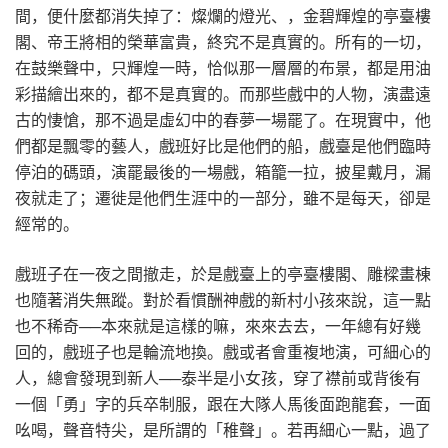
間，便什麼都消失掉了：燦爛的燈光、，金碧輝煌的亭臺樓
閣、帝王將相的榮華富貴，終究不是真實的。所有的一切，
在鼓樂聲中，只輝煌一時，恰似那一層層的布景，都是用油
彩描繪出來的，都不是真實的。而那些戲中的人物，演盡遠
古的悽愴，那不過是虛幻中的春夢一場罷了。在現實中，他
們都是飄零的藝人，戲班好比是他們的船，戲臺是他們臨時
停泊的碼頭，演罷最後的一場戲，箱籠一拉，披星戴月，漏
夜就走了；遷徙是他們生涯中的一部分，雖不是每天，卻是
經常的。
戲班子在一夜之間撤走，於是戲臺上的亭臺樓閣、雕樑畫棟
也隨著消失無蹤。對於看慣酬神戲的新村小孩來說，這一點
也不稀奇──本來就是這樣的嘛，來來去去，一年總有好幾
回的，戲班子也是輪流地換。戲或者會重複地演，可細心的
人，總會發現到新人──泰半是小女孩，穿了襟前或背後有
一個「勇」字的兵卒制服，跟在大隊人馬後面跑龍套，一面
吆喝，聲音特尖，是所謂的「稚聲」。若再細心一點，過了