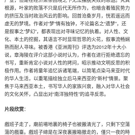
根源，叶家的败落不只是后代无所作为，也暗含着殖民势力
的挤压及当时政治风云的影响。回首沧桑岁月，恍若遥远而
虚无的梦境。作者对“梦”情有独钟，不论篇名之“遗梦”，还
是叙事之“梦幻”，都表现出对寻味记忆的执着。对人性、文
化、本土的挖掘，其语言不时显现哲思的火花，叙事流畅娴
熟而耐人寻味。被香港《亚洲周刊》评选为2012年十大小
说，章海陵在评介这部小说时认为，作者在进行拒绝遗忘的
书写，重新肯定小说对人性的拷问，昭示推动文明反思的积
极作用。作者将童年追忆诉诸笔端，以简笔点染马来亚时代
的华人生活，以重笔描绘独立后马来西亚的“新村”情景。聚
焦于马来西亚本土，书写华人的家族兴衰，融入对华人社会
的文化关怀，凸显出对“南洋独特性”的追寻反思。
片段欣赏
：
戲班子走了，廟前場地裏的椅子也被搬清光了，只剩下空蕩
蕩的戲臺。戲班子總是在深夜裏搬箱撤走的，僅只一夜的時