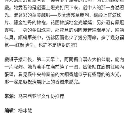
戲。她愛看的是戲臺上燈光打照下來，戲中人的那一身溢著
光、流著彩的華美戲服──多麼漂亮華麗啊，綢緞上釘滿珠
片、繡金牡丹的錦袍，花團錦簇地金光燦燦；另外還有鳳冠
霞帔，一身的金銀珠翠，那花旦的明眸宛若璀璨星光，皓齒
似貝，繽紛華美中，彷彿因而也少了幾分薄命，多了幾分福
氣──紅顏薄命，也許不是絕對的吧？
戲班子撤走後，第二天早上，阿蘭獨自溜去大伯公廟，廟內
一片寂靜。她背著手在廟前繞了一圈，然後站在廊前往殿內
張望，看見殿中央神案前的大銅香爐似乎有些隱約的火光，
那一定是廟祝清晨所上的香還未燃完。
来源
：马来西亚华文作协推荐
编辑
：杨冰慧