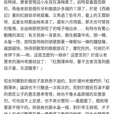
些時候，便會發現這小女孩在演梅香了。初時是垂眉低眼
的，再後來就是個伶牙利齒詭計多端的丫頭了，於是《西廂
記》裏的紅娘就非她莫屬。又再過了些年月，臺上的王寶釧
呀、孟姜女呀都由她來演了。還有六月飛霜，那天也可憐見
的冤情，全由她那把哭啞了的嗓子唱出來……有時也有驚心
動魄的演出：有次見她一身素衣，跪在戲臺中央，頭一轉，
水髮一甩，旋呀旋地她的頭便跟著一陣緊似一陣的鑼鼓聲，
越旋越快，快得把觀眾的眼都旋花了，暈陀陀的，可她仍不
肯停下來──喲，這是怎麼的一條命？這麼苦的？於是以老
賣老的潮州老嬤就說了：「紅顏薄命呀，要不怎會流落到戲
班子裏，天涯飄零？」
啞女阿蘭對於戲班子是熟悉不過的，對於潮州老嬤們的「紅
顏薄命」論調也不只聽過一次兩次的；而對於戲班百演不厭
的君臣父子的愚忠愚孝等等，她也不像水晶那樣的反應激
烈，可也說不上反感，也不表示贊同 ──看戲罷了，戲和現
實是不相干的。倒是她也跟水晶一樣，對於帝王將相、才子
佳人的虛幻繁華有著一種春夢了無痕的怅然，因此也頗愛看