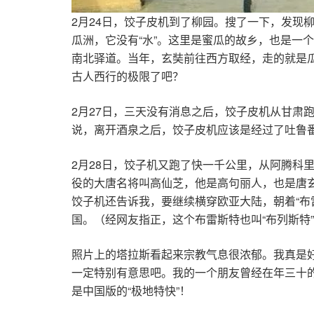
2月24日，饺子皮机到了柳园。搜了一下，发现
瓜洲，它没有“水”。这里是蜜瓜的故乡，也是一
南北驿道。当年，玄奘前往西方取经，走的就是
古人西行的极限了吧？
2月27日，三天没有消息之后，饺子皮机从甘肃跑
说，离开酒泉之后，饺子皮机应该是经过了吐鲁
2月28日，饺子机又跑了快一千公里，从阿腾科里
役的大唐名将叫高仙芝，他是高句丽人，也是唐玄
饺子机还告诉我，要继续横穿欧亚大陆，朝着“布
国。（经网友指正，这个布雷斯特也叫“布列斯特
照片上的塔拉斯看起来宗教气息很浓郁。我真是
一定特别有意思吧。我的一个朋友曾经在年三十的
是中国版的“极地特快”！