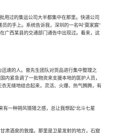
一批用过的集运公司大半都集中在那里。快递公司
快递员的手上。系统告诉我，深圳的一名叫“莫家宸”
车在广西某县的交通部门通告中出现过。看来，这
为迅速的人。曾先生团队对货品进行集中整理之
从国内紧急调了一批物资来支援本地的医护人员，
天衣无缝地结合起来，灵活、火爆、热气腾腾，有
来有一种朔风猎猎之感，总让我想起“北斗七星
是甘肃酒泉的敦煌。那里是卫星发射的地方，石窟