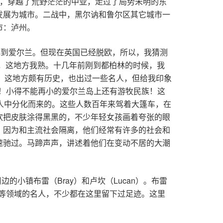
部。啊，穿越了荒野茫茫的中亚，走过了局势未明的东
发展为城市。二战中，黑尔讷和鲁尔区其它城市一
市：泸州。
再到爱尔兰。但现在英国已经脱欧，所以，我猜测
），这地方我熟。十几年前刚到都柏林的时候，我
格拉斯。这地方颇有历史，也出过一些名人，但给我印象
是的！小得不能再小的爱尔兰岛上还有游牧民族！这
人中分化而来的。这些人数百年来驾着大篷车，在
欢把皮肤涂得黑黑的，不少年轻女孩画着夸张的眼
。因为和主流社会隔离，他们经常有许多的社会和
速驰过。马蹄声声，讲述着他们在变动不居的大潮
小镇布雷（Bray）和卢坎（Lucan）。布雷
文化等领域的名人，不少都在这里留下过足迹。这里