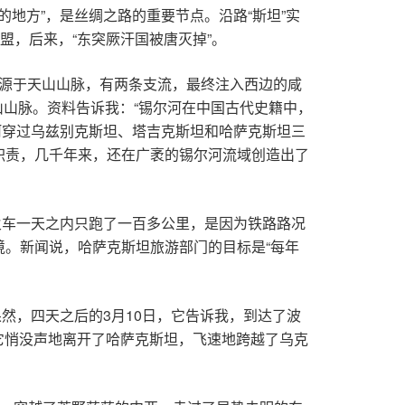
活的地方”，是丝绸之路的重要节点。沿路“斯坦”实
盟，后来，“东突厥汗国被唐灭掉”。
它发源于天山山脉，有两条支流，最终注入西边的咸
天山山脉。资料告诉我：“锡尔河在中国古代史籍中，
尔河穿过乌兹别克斯坦、塔吉克斯坦和哈萨克斯坦三
职责，几千年来，还在广袤的锡尔河流域创造出了
。火车一天之内只跑了一百多公里，是因为铁路路况
。新闻说，哈萨克斯坦旅游部门的目标是“每年
然，四天之后的3月10日，它告诉我，到达了波
间，它悄没声地离开了哈萨克斯坦，飞速地跨越了乌克