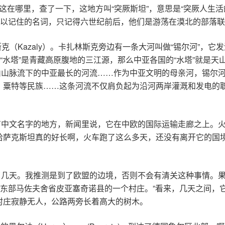
很确定这在哪里，查了一下，这地方叫“突厥斯坦”，意思是“突厥人生
难以记住的名词，只记得六世纪前后，他们是游荡在漠北的部落联
斯克（Kazaly）。卡扎林斯克旁边有一条大河叫做“锡尔河”，
“水塔”是青藏高原腹地的三江源，那么中亚各国的“水塔”就是
从南天山山脉流下的中亚最长的河流……作为中亚文明的母亲河，锡
、粟特等民族……这条河流不仅肩负起为沿河两岸灌溉和发电的
一个没有中文名字的地方，新闻里说，它在中欧的国际运输走廊之上
哈萨克斯坦真的好长啊，火车跑了这么多天，还没有离开它的国境
迹了几天。我推测是到了欧盟的边境，否则不会有清关这种事情。果
是“波兰中东部马佐夫舍省皮亚塞奇诺县的一个村庄。”看来，几天之
村庄寂静无人，公路两旁长着高大的树木。