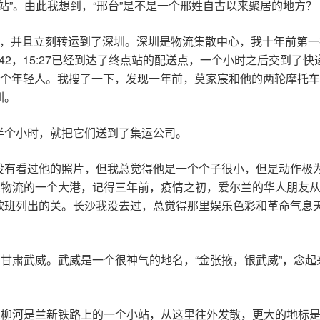
站”。由此我想到，“邢台”是不是一个邢姓自古以来聚居的地方？
莞，并且立刻转运到了深圳。深圳是物流集散中心，我十年前第
:42，15:27已经到达了终点站的配送点，一个小时之后交到了
一个年轻人。我搜了一下，发现一年前，莫家宸和他的两轮摩托
圳。
半个小时，就把它们送到了集运公司。
没有看过他的照片，但我总觉得他是一个个子很小，但是动作极
际物流的一个大港，记得三年前，疫情之初，爱尔兰的华人朋友
欧班列出的关。长沙我没去过，总觉得那里娱乐色彩和革命气息
了甘肃武威。武威是一个很神气的地名，“金张掖，银武威”，念起
红柳河是兰新铁路上的一个小站，从这里往外发散，更大的地标