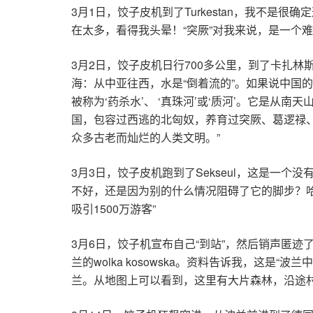
3月1日，饺子皮机到了Turkestan，我不是
在太多，看得我头晕！“突厥”对我来说，是一个
3月2日，饺子皮机日行700多公里，到了卡扎林
海：从中亚往西，水是“倒着流的”。如果说中国的
被称为‘药杀水’、 ‘真珠河’或‘质河’。它是
国，包容过西逃的北匈奴，养育过突厥、葛逻禄
众多古老而灿烂的人类文明。”
3月3日，饺子皮机跑到了Sekseul，这是
不好，还是因为别的什么情况阻碍了它的脚步？
吸引1500万游客”
3月6日，饺子机宣布自己“到站”，然后销声匿
兰的wolka kosowska。资料告诉我，这
兰。从地图上可以看到，这里有大片森林，沿途