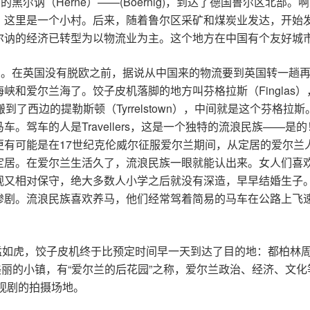
黑尔讷（Herne）——(Boernig)，到达了德国鲁尔区北
，这里是一个小村。后来，随着鲁尔区采矿和煤炭业发达，开始
尔讷的经济已转型为以物流业为主。这个地方在中国有个友好城
兰。在英国没有脱欧之前，据说从中国来的物流要到英国转一趟
峡和爱尔兰海了。饺子皮机落脚的地方叫芬格拉斯（Finglas
来搬到了西边的提勒斯顿（Tyrrelstown），中间就是这个芬
。驾车的人是Travellers，这是一个独特的流浪民族——
更有可能是在17世纪克伦威尔征服爱尔兰期间，从定居的爱尔兰
定居。在爱尔兰生活久了，流浪民族一眼就能认出来。女人们喜
观又相对保守，绝大多数人小学之后就没有深造，早早结婚生子
惨剧。流浪民族喜欢养马，他们经常驾着简易的马车在公路上飞
猛如虎，饺子皮机终于比预定时间早一天到达了目的地：都柏林周边的
常美丽的小镇，有“爱尔兰的后花园”之称，爱尔兰政治、经济、
视剧的拍摄场地。