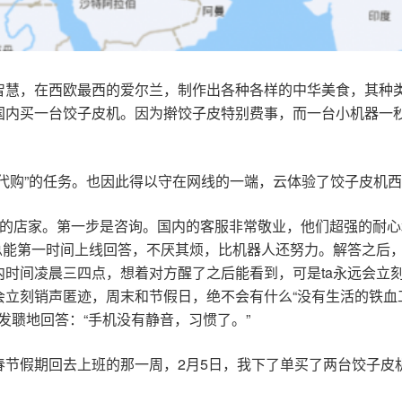
智慧，在西欧最西的爱尔兰，制作出各种各样的中华美食，其种
国内买一台饺子皮机。因为擀饺子皮特别费事，而一台小机器一
代购”的任务。也因此得以守在网线的一端，云体验了饺子皮机
错的店家。第一步是咨询。国内的客服非常敬业，他们超强的耐
a总能第一时间上线回答，不厌其烦，比机器人还努力。解答之后
内时间凌晨三四点，想着对方醒了之后能看到，可是ta永远会立
立刻销声匿迹，周末和节假日，绝不会有什么“没有生活的铁血
聋发聩地回答：“手机没有静音，习惯了。”
春节假期回去上班的那一周，2月5日，我下了单买了两台饺子皮