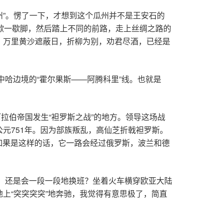
州”。愣了一下，才想到这个瓜州并不是王安石的
里歇一歇脚，然后踏上不同的前路，走上丝绸之路的
。万里黄沙遮蔽日，折柳为别，劝君尽酒，已经是
是中哈边境的“霍尔果斯——阿腾科里”线。也就是
阿拉伯帝国发生“袒罗斯之战”的地方。领导这场战
元751年。因为部族叛乱，高仙芝折戟袒罗斯。
，如果是这样的话，它一路会经过俄罗斯，波兰和德
，还是会一段一段地换班？坐着火车横穿欧亚大陆
上“突突突突”地奔驰，我觉得有意思极了，简直