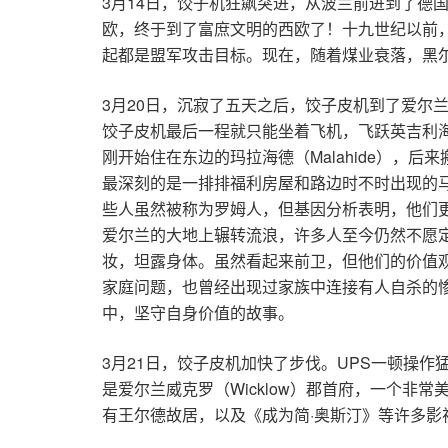
3月14日，饺子机狂飙突进，从波兰前进到了德国的
欧，终于到了富庶文明的西欧了！十九世纪以前
起都是盟军攻击目标。现在，随着煤业衰落，黑
3月20日，沉寂了五天之后，饺子皮机到了爱尔
饺子皮机最后一程就只能坐着飞机，飞跃英吉利海
刚开始住在东边的玛拉海德（Malahide），后
最深刻的是一排排福利房屋和路边时不时出现的马车
些人虽然被称为罗姆人，但基因分析表明，他们
爱尔兰的大地上辗转流浪，许多人至今仍然不愿
妆，坦露身体。虽然看起来前卫，但他们的价值
家庭问题，也曾经出现过家族中连接有人自杀的
中，坚守自身价值的故事。
3月21日，饺子皮机加快了步伐。UPS一顿操作
是爱尔兰威克罗（Wicklow）郡首府，一个非
有王尔德故居，以及《成为简·奥斯汀》等许多影