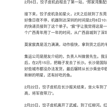
2月6日，饺子皮机启程去了第一站，“邢家湾集配
接下来，饺子皮机急如星火，2天之后就到了东
好像日夜不停，机器到达深圳的时间是2月8日10
的快递员接到了这个单子。“宸”字让我觉得这是
个广西青年用了一年的时间，从广西县城到了深
莫家宸真是活力满满，动作极快，拿到货之后的
集运公司是朋友介绍的，负责人叫做曾先生。我
后，在2月15日，把箱子发去了长沙。长沙是国
好些城市都没办法发货，最后辗转从长沙乘坐中
新鲜的明星，还有好吃的鱼。
2月22日，饺子皮机在长沙报关结束，坐火车到
高，将军夜带刀”。
2月23日，饺子皮机离开了武威，到了红柳河。