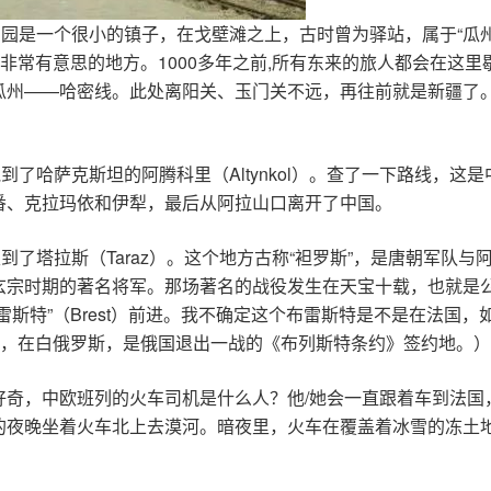
柳园是一个很小的镇子，在戈壁滩之上，古时曾为驿站，属于“瓜
个非常有意思的地方。1000多年之前,所有东来的旅人都会在这
瓜州——哈密线。此处离阳关、玉门关不远，再往前就是新疆了
到了哈萨克斯坦的阿腾科里（Altynkol）。查了一下路线，这
番、克拉玛依和伊犁，最后从阿拉山口离开了中国。
到了塔拉斯（Taraz）。这个地方古称“袒罗斯”，是唐朝军队与
宗时期的著名将军。那场著名的战役发生在天宝十载，也就是公
雷斯特”（Brest）前进。我不确定这个布雷斯特是不是在法国
”，在白俄罗斯，是俄国退出一战的《布列斯特条约》签约地。）
好奇，中欧班列的火车司机是什么人？他/她会一直跟着车到法国
夜晚坐着火车北上去漠河。暗夜里，火车在覆盖着冰雪的冻土地