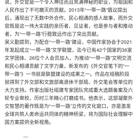
说，外交官是一个令人神往而且充满神秘的职业，为祖国和
人民作出了不可磨灭的贡献。2013年“一带一路”倡议提出
后，涌现出了无数中外合作、民心相通的感人故事，而外交
官既是这一伟大实践的亲历者、见证者，也是参与者和推动
者，为“一带一路”行稳致远作出了突出贡献。
吴义勤提到，为配合“一带一路”建设，中国作家协会于2021
年发起成立“一带一路”文学联盟，迄今已有42个国家的36家
文学团体、26位个人会员加入，为推动“一带一路”文明交流
和民心相通贡献了文学力量，新发布的《外交官笔下的“一
带一路”》一书就是联盟建设的成果之一。作品在组稿阶段
就得到了外交部和文旅部离退休干部局、外交笔会等单位的
大力支持。作家出版社组建专家团队完成重大选题备案及六
轮专业审校，历时三年精心打磨成书。他表示，这部凝聚外
交智慧的著作既是为“一带一路”立传的文化窗口，亦是激发
全球共筑人类命运共同体的精神桥梁，将为国际社会理解中
国方案提供全新视角。