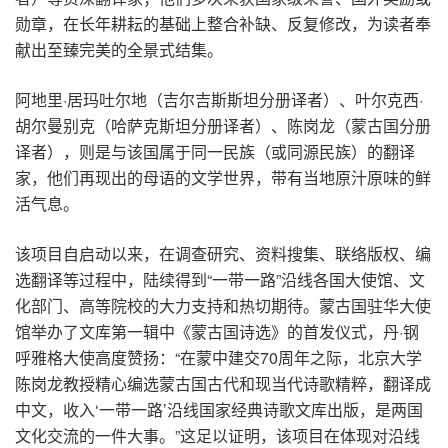
勋章，在长年耕耘的基础上整合补缺、反复修改，为读者奉
献出至臻完美的全景式结集。
阿地里·居玛吐尔地（吉尔吉斯斯坦分册译者）、叶尔克西·
胡尔曼别克（哈萨克斯坦分册译者）、陈岗龙（蒙古国分册
译者），则是与该国属于同一民族（或同源民族）的翻译
家，他们再现出的母语的文学世界，带有当地原汁原味的鲜
活气息。
该项目自启动以来，在调查研究、资料搜集、联络版权、编
选翻译等过程中，陆续得到“一带一路”沿线各国大使馆、文
化部门、高等院校的大力支持和热切期待。蒙古国驻华大使
馆举办了文库第一辑中《蒙古国诗选》的首发仪式，丹·钢
呼雅格大使高度赞扬：“在蒙中建交70周年之际，北京大学
陈岗龙教授精心编选蒙古国古代和现当代诗歌精粹，翻译成
中文，收入‘一带一路’沿线国家经典诗歌文库出版，是两国
文化交流的一件大事。”这足以证明，该项目在体现对沿线