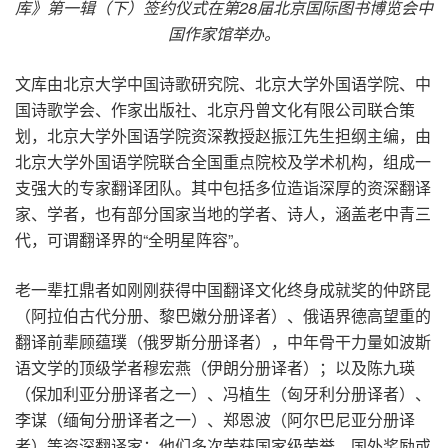
库》第一辑（下）签约仪式在第28
届北京国际图书博览会中
国作家馆举办。
文库由北京大学中国诗歌研究院、北京大学外国语学院、中
国诗歌学会、作家出版社、北京丹曾文化有限公司联合策
划，北京大学外国语学院资深教授赵振江先生担纲主编，由
北京大学外国语学院联合全国重点院校及学术机构，组成一
支强大的专家翻译团队。其中包括多位造诣深厚的资深翻译
家、学者，也有部分国家当地的学者、诗人，涵盖老中青三
代，可谓翻译界的“全明星阵容”。
老一辈扛鼎者如刚刚获得中国翻译文化终身成就奖的仲跻昆
（阿拉伯古代分册、黎巴嫩分册译者）、俄语界德高望重的
翻译前辈顾蕴璞（俄罗斯分册译者），中年骨干力量如波斯
语文学的顶级学者穆宏燕（伊朗分册译者）；以及陈九瑛
（保加利亚分册译者之一）、冯植生（匈牙利分册译者）、
李谋（缅甸分册译者之一）、郑恩波（阿尔巴尼亚分册译
者）等资深翻译家；他们多次荣获国家级荣誉、国外奖励或