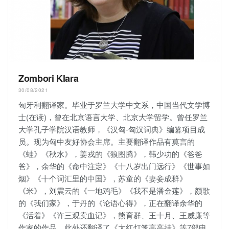
Zombori Klara
30/08/2021
匈牙利翻译家。毕业于罗兰大学中文系，中国当代文学博
士(在读)，曾在北京语言大学、北京大学留学。曾任罗兰
大学孔子学院汉语教师，《汉匈-匈汉词典》编篡项目成
员。现为匈中友好协会主席。主要翻译作品有莫言的
《蛙》《秋水》，姜戎的《狼图腾》，韩少功的《爸爸
爸》，余华的《命中注定》《十八岁出门远行》《世事如
烟》《十个词汇里的中国》，苏童的《妻妾成群》
《米》，刘震云的《一地鸡毛》《我不是潘金莲》，颜歌
的《我们家》，于丹的《论语心得》，正在翻译余华的
《活着》《许三观卖血记》，熊育群、王十月、王威廉等
作家的作品。此外还翻译了《大红灯笼高高挂》等7部电