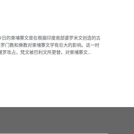
今日的柬埔寨文是在根据印度南部婆罗米文创造的古
，婆罗门教和佛教对柬埔寨文学有巨大的影响。这一时
罗攻占，梵文被巴利文所更替，对柬埔寨文...