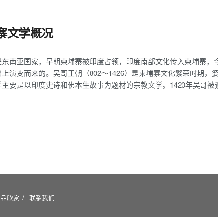
寨文学概况
1
是东南亚国家，早期柬埔寨被印度占领，印度南部文化传入柬埔寨，
础上演变而来的。吴哥王朝（802～1426）是柬埔寨文化繁荣时期
主要是以印度史诗和佛本生故事为题材的宗教文学。1420年吴哥被暹
作品欣赏
联系我们