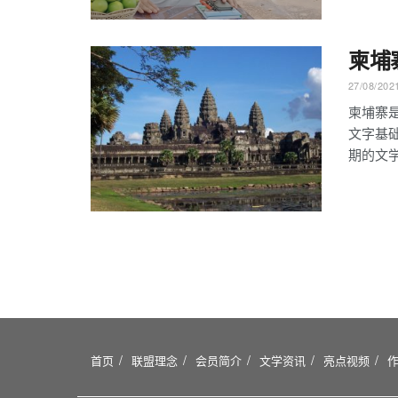
柬埔
27/08/202
柬埔寨
文字基
期的文学
首页
联盟理念
会员简介
文学资讯
亮点视频