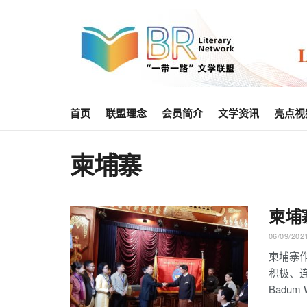
首页
联盟理念
会员简介
文学资讯
亮点视
柬埔寨
柬埔
06/09/202
柬埔寨
积极、连续
Badum W