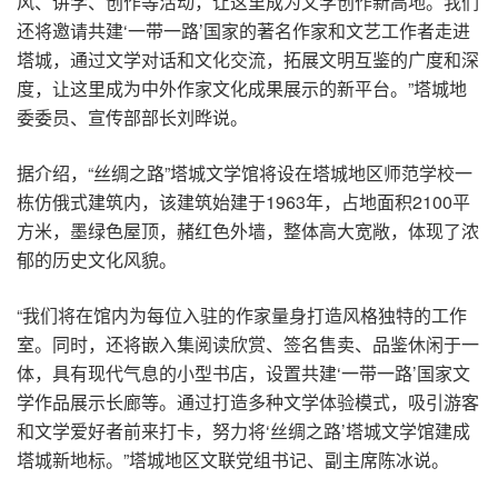
风、讲学、创作等活动，让这里成为文学创作新高地。我们
还将邀请共建‘一带一路’国家的著名作家和文艺工作者走进
塔城，通过文学对话和文化交流，拓展文明互鉴的广度和深
度，让这里成为中外作家文化成果展示的新平台。”塔城地
委委员、宣传部部长刘晔说。
据介绍，“丝绸之路”塔城文学馆将设在塔城地区师范学校一
栋仿俄式建筑内，该建筑始建于1963年，占地面积2100平
方米，墨绿色屋顶，赭红色外墙，整体高大宽敞，体现了浓
郁的历史文化风貌。
“我们将在馆内为每位入驻的作家量身打造风格独特的工作
室。同时，还将嵌入集阅读欣赏、签名售卖、品鉴休闲于一
体，具有现代气息的小型书店，设置共建‘一带一路’国家文
学作品展示长廊等。通过打造多种文学体验模式，吸引游客
和文学爱好者前来打卡，努力将‘丝绸之路’塔城文学馆建成
塔城新地标。”塔城地区文联党组书记、副主席陈冰说。