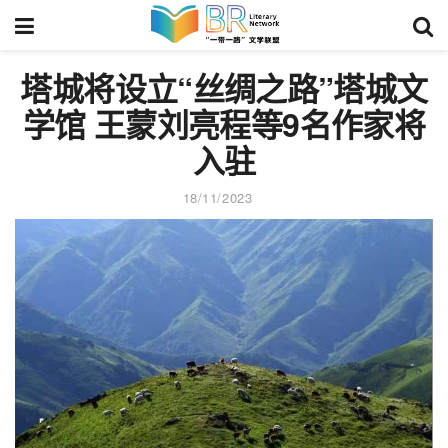
塔城将设立“丝绸之路”塔城文
学馆 王蒙刘亮程等9名作家将
入驻
18/11/2023