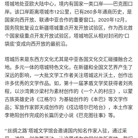
塔城地处亚欧大陆中心，境内有国家一类口岸——巴克图口
岸。该口岸距离塔城市12公里，已有260多年通商历史，是
国家向西开放、联通中亚合作的重要窗口。2020年12月，
国务院批复设立新疆塔城重点开发开放试验区，作为西北首
个国家级重点开发开放试验区，塔城地区从相对封闭的“口
袋底”变成向西开放的最前沿。
塔城历来是东西方文化尤其是中亚各国文化交汇碰撞融合之
地。多元一体的塔城特色文化，在新疆和全国文艺界产生了
深远的影响，一大批文学工作者关注塔城这片沃土，创作出
许多优秀的文学作品。如，第十一届茅盾文学奖获得者刘亮
程，以沙湾黄沙梁村为素材创作的《一个人的村庄》，以蒙
古族英雄史诗《江格尔》为基础创作的《本巴》等文学作
品；军旅作家郭天成创作的《戍边塔尔巴哈台》，本土作家
李艳阳创作完成的长篇历史小说《巴克图往事》等。
“‘丝绸之路’塔城文学馆会邀请国内知名作家入驻，通过采