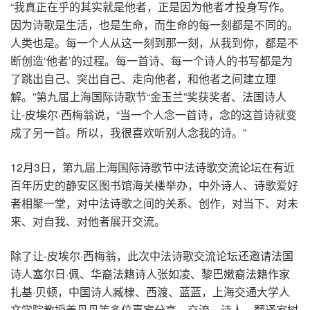
“我真正在乎的其实就是他者，正是因为他者才投身写作。
因为诗歌是生活，也是生命，而生命的每一刻都是不同的。
人类也是。每一个人从这一刻到那一刻，从我到你，都是不
断创造‘他者’的过程。每一首诗、每一个诗人的书写都是为
了跳出自己、突出自己、走向他者，和他者之间建立理
解。”第九届上海国际诗歌节“金玉兰”奖获奖者、法国诗人
让-皮埃尔·西梅翁说，“当一个人念一首诗，念的这首诗就变
成了另一首。所以，我很喜欢听别人念我的诗。”
12月3日，第九届上海国际诗歌节中法诗歌交流论坛在有近
百年历史的静安区图书馆海关楼举办，中外诗人、诗歌爱好
者相聚一堂，对中法诗歌之间的关系、创作，对当下、对未
来、对自我、对他者展开交流。
除了让-皮埃尔·西梅翁，此次中法诗歌交流论坛还邀请法国
诗人塞尔日·佩、华裔法籍诗人张如凌、黎巴嫩裔法籍作家
扎基·贝顿，中国诗人臧棣、西渡、蓝蓝，上海交通大学人
文学院教授姜丹丹等多位嘉宾分享、交流，诗人、翻译家树